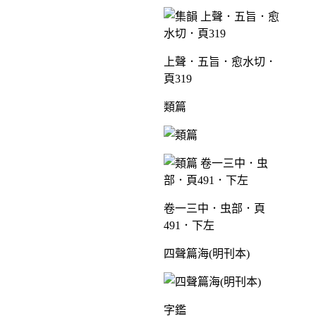
上聲．五旨．愈水切．
頁319
類篇
卷一三中．虫部．頁
491．下左
四聲篇海(明刊本)
字鑑