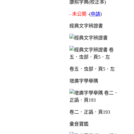
康熙字典(校正本)
- 未公開 -
(
申請
)
經典文字辨證書
卷五．虫部．頁5．左
增廣字學舉隅
卷二．正譌．頁193
彙音寶鑑