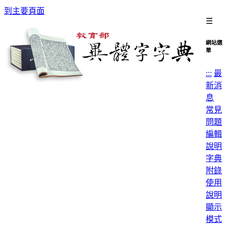
到主要頁面
☰
網站選
單
:::
最
新消
息
常見
問題
編輯
說明
字典
附錄
使用
說明
顯示
模式