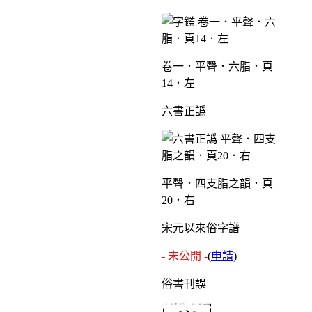
卷一．平聲．六脂．頁
14．左
六書正譌
平聲．四支脂之韻．頁
20．右
宋元以來俗字譜
- 未公開 -
(
申請
)
俗書刊誤