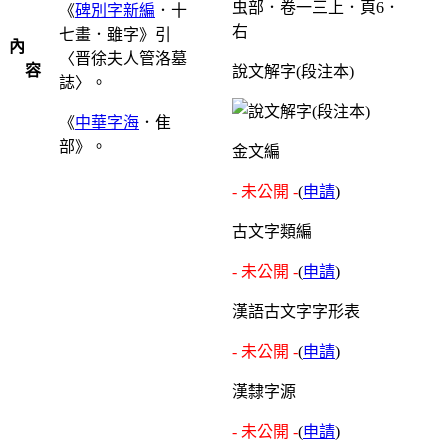
虫部．卷一三上．頁6．
《
碑別字新編
．十
右
七畫．雖字》引
內
〈晋徐夫人管洛墓
容
說文解字(段注本)
誌〉。
《
中華字海
．隹
部》。
金文編
- 未公開 -
(
申請
)
古文字類編
- 未公開 -
(
申請
)
漢語古文字字形表
- 未公開 -
(
申請
)
漢隸字源
- 未公開 -
(
申請
)