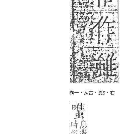
卷一．从古．頁9．右