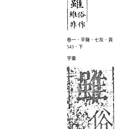
卷一．平聲．七灰．頁
543．下
字彙