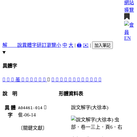
網站
導覽
EN
解 說
異體字
研訂瀏覽
小
中
大
|
🖨️
✉️
|
加入筆記
異體字
󶝡
󶝠
󶝟
虽
𧐌
𨾡
󶝞
󶝗
󶝚
󶝖
󶝙
󶝢
󶝘
󶝤
󶝣
󶝛
󶝒
󶝜
𨿽
󶝕
󶝔
󶝓
󶝝
說 明
形體資料表
󶝙
說文解字(大徐本)
異 體
A04461-014
隹-06-14
字
〔關鍵文獻〕