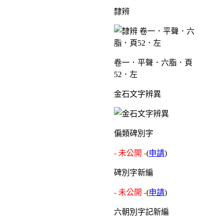
隸辨
卷一．平聲．六脂．頁
52．左
金石文字辨異
偏類碑別字
- 未公開 -
(
申請
)
碑別字新編
- 未公開 -
(
申請
)
六朝別字記新編