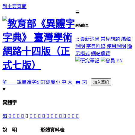
到主要頁面
☰
網站選單
:::
最新消息
常見問題
編輯
說明
字典附錄
使用說明
顯
示模式
網站導覽
EN
解 說
異體字
研訂瀏覽
小
中
大
|
🖨️
✉️
|
加入筆記
異體字
匋
󶙮
󶙯
󶙬
𨹋
󶙣
󶙤
󶙪
󶙧
󶙦
󶙨
󶙥
𨺃
󶙩
󶙢
󶙫
󶙡
󶙭
說 明
形體資料表