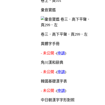
卷上．頁101
彙音寶鑑
卷三．高下平聲．頁299．左
異體字手冊
- 未公開 -
(
申請
)
角川漢和辭典
- 未公開 -
(
申請
)
韓國基礎漢字表
- 未公開 -
(
申請
)
中日朝漢字字形對照