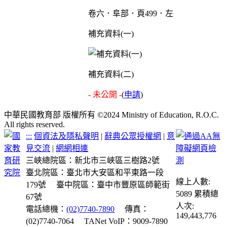
卷六．阜部．頁499．左
補充資料(一)
補充資料(二)
- 未公開 -
(
申請
)
中華民國教育部 版權所有 ©2024 Ministry of Education, R.O.C.
All rights reserved.
:::
個資法及隱私聲明
|
辭典公眾授權網
|
意
見交流
|
網網相連
三峽總院區：新北市三峽區三樹路2號
臺北院區：臺北市大安區和平東路一段
線上人數:
179號
臺中院區：臺中市豐原區師範街
5089
累積總
67號
人次:
電話總機：
(02)7740-7890
傳真：
149,443,776
(02)7740-7064
TANet VoIP：9009-7890