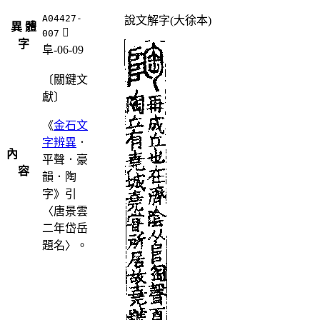
A04427-
說文解字(大徐本)
異 體
󶙣
007
字
阜-06-09
〔關鍵文
獻〕
《
金石文
字辨異
．
內
平聲．豪
容
韻．陶
字》引
〈唐景雲
二年岱岳
題名〉。