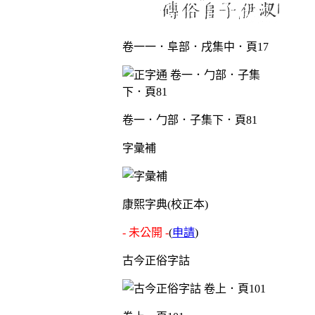
卷一一．阜部．戌集中．頁17
卷一．勹部．子集下．頁81
字彙補
康熙字典(校正本)
- 未公開 -
(
申請
)
古今正俗字詁