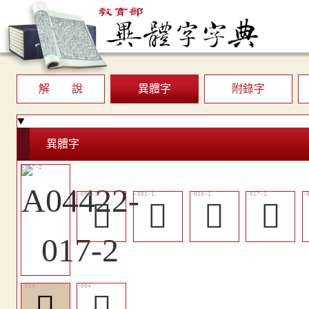
解 說
異體字
附錄字
異體字
󶘠
𨹧
󶘢
󶘨
󶘥
󶘝