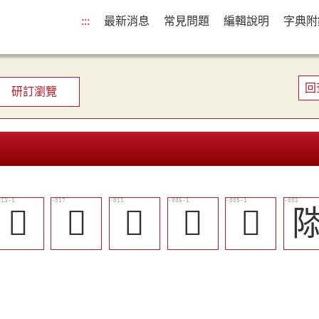
:::
最新消息
常見問題
編輯說明
字典附
回
研訂瀏覽
󶘤
󶘧
󶘣
󶘟
󶘞