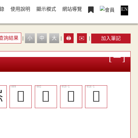
錄
使用說明
顯示模式
網站導覽
EN
查詢結果
|
小
中
大
|
🖨️
✉️
|
加入筆記
䧙
󶘡
𨻪
󶘦
𨻎