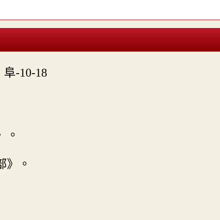

阜-10-18
》。
部》。