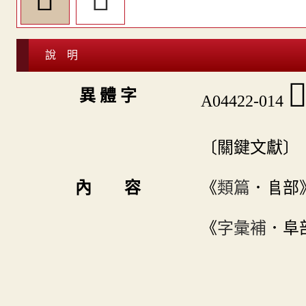
說 明

異 體 字
A04422-014
〔關鍵文獻〕
內 容
《
類篇
．𨸏部
《
字彙補
．阜