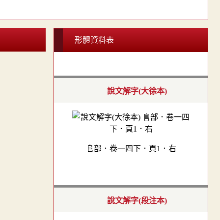
形體資料表
說文解字(大徐本)
𨸏部．卷一四下．頁1．右
說文解字(段注本)