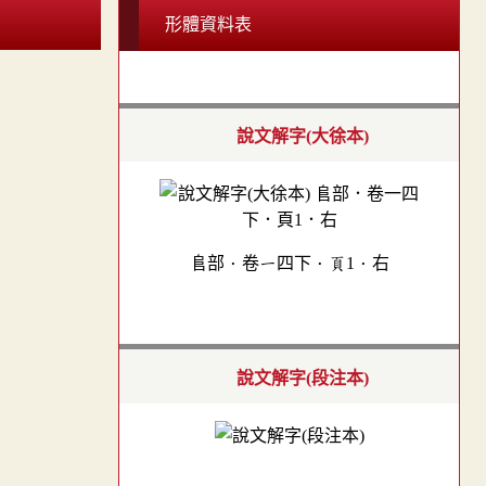
形體資料表
說文解字(大徐本)
𨸏部．卷一四下．頁1．右
說文解字(段注本)