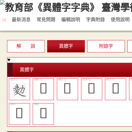
:::
最新消息
常見問題
編輯說明
字典附錄
使用說明
解 說
異體字
附錄字
異體字
󶘠
𨹧
󶘢
󶘨
󶘥
󶘝