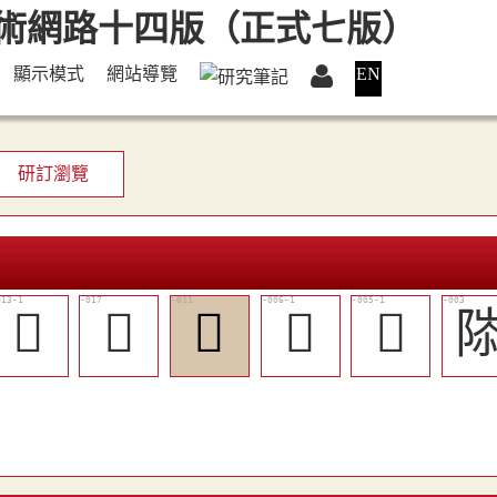
顯示模式
網站導覽
EN
研訂瀏覽
󶘤
󶘧
󶘣
󶘟
󶘞