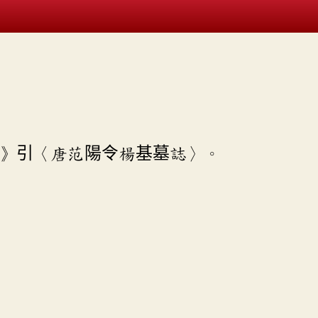
》引〈唐范陽令楊基墓誌〉。