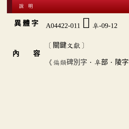
說 明
󶘣
異 體 字
A04422-011
阜-09-12
〔關鍵文獻〕
內 容
《
偏類碑別字
．阜部．陵字