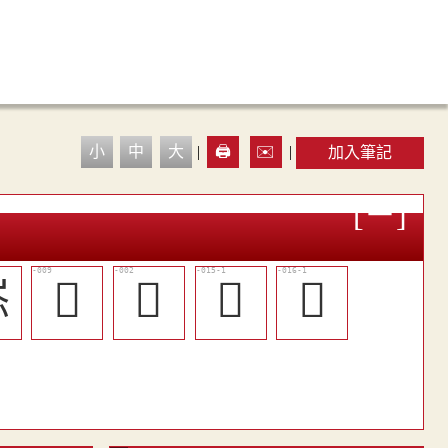
小
中
大
|
🖨️
✉️
|
加入筆記
䧙
󶘡
𨻪
󶘦
𨻎