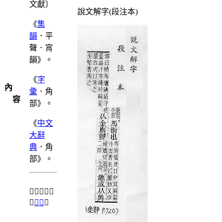
文獻〕
說文解字(段注本)
《
集
韻
．平
聲．宵
韻》。
《
字
內
彙
．角
容
部》。
《
中文
大辭
典
．角
部》。
＃「𧥍」另
兼
正字
。