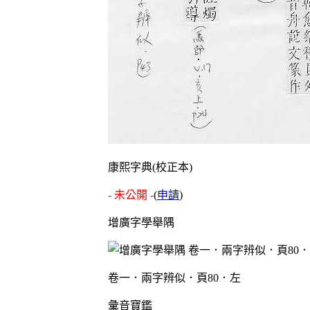
康熙字典(校正本)
- 未公開 -
(
申請
)
增廣字學舉隅
卷一．兩字辨似．頁80．左
彙音寶鑑