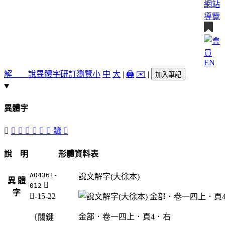
網站
導覽
EN
解 說
異體字
研訂瀏覽
小
中
大
|
🖨️
✉️
|
加入筆記
異體字
𧥍
𨮄
󶒲
󶒱
𨯄
󶒳
󶒯
䮽
󶒰
說 明
形體資料表
A04361-
說文解字(大徐本)
異 體
𧥍
012
字
角-15-22
金部．卷一四上．頁4．右
〔關鍵