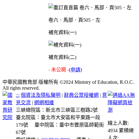
卷六．馬部．頁505．左
補充資料(一)
補充資料(二)
- 未公開 -
(
申請
)
中華民國教育部 版權所有 ©2024 Ministry of Education, R.O.C.
All rights reserved.
:::
個資法及隱私聲明
|
辭典公眾授權網
|
意
見交流
|
網網相連
三峽總院區：新北市三峽區三樹路2號
臺北院區：臺北市大安區和平東路一段
線上人數:
179號
臺中院區：臺中市豐原區師範街
4934
累積總
67號
人次: