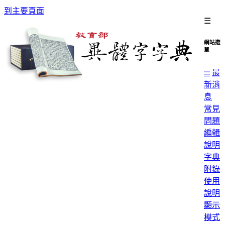
到主要頁面
☰
網站選
單
:::
最
新消
息
常見
問題
編輯
說明
字典
附錄
使用
說明
顯示
模式