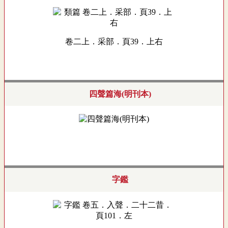
卷二上．采部．頁39．上右
四聲篇海(明刊本)
字鑑