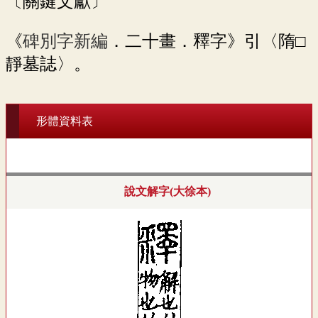
〔關鍵文獻〕
《
碑別字新編
．二十畫．釋字》引〈隋□
靜墓誌〉。
形體資料表
說文解字(大徐本)