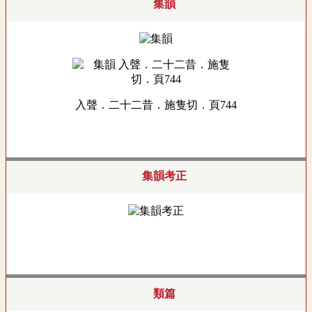
集韻
入聲．二十二昔．施隻切．頁744
集韻考正
類篇