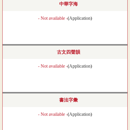
中華字海
- Not available -
(
Application
)
古文四聲韻
- Not available -
(
Application
)
書法字彙
- Not available -
(
Application
)