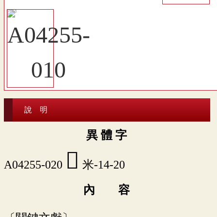
說 明
異 體 字
󶍊
A04255-020
米-14-20
內 容