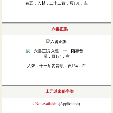
卷五．入聲．二十二昔．頁101．左
六書正譌
入聲．十一陌麥昔韻．頁184．右
宋元以來俗字譜
- Not available -
(
Application
)