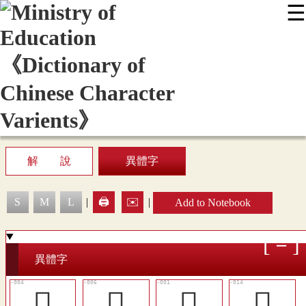
☰
:::
News
Editing Instructions
Appendix
User Guide
Display Mode
Sitemap
中
解 說
異體字
S
M
L
|
🖨️
✉️
|
Add to Notebook
異體字
󶌿
󶍁
󶌽
󶍅