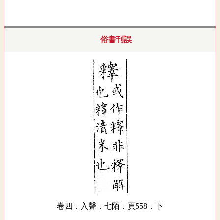
俗書刊誤
卷四．入聲．七陌．頁558．下