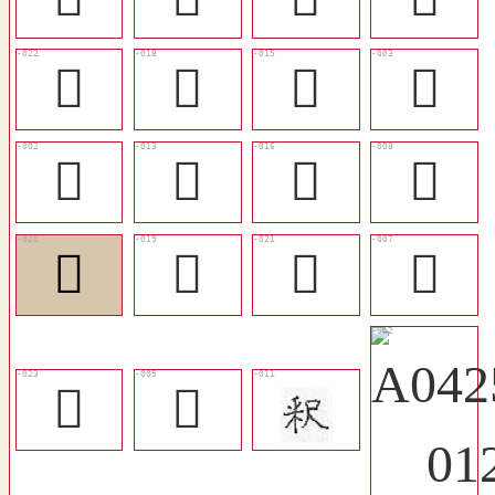
󶍌
󶍈
󶍆
𥼶
󶌾
󶍄
󶍇
󶍃
󶍊
󶍉
󶍋
󶍂
󶍍
󶍀