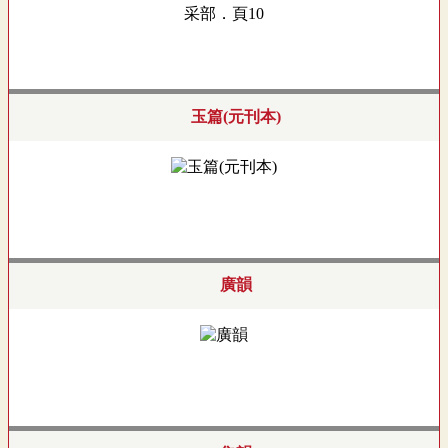
采部．頁10
玉篇(元刊本)
廣韻