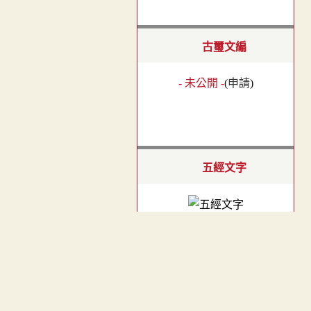
古璽文編
- 未公開 -
(
申請
)
五經文字
酉部．頁23
︿
TOP