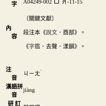
A04249-002
爿-11-15
字
〔關鍵文獻〕
內
段注本《
說文
．酉部》。
容
《
字鑑
．去聲．漾韻》。
注
ˋ
ㄐㄧㄤ
音
漢語拼
jiàng
音
研 訂