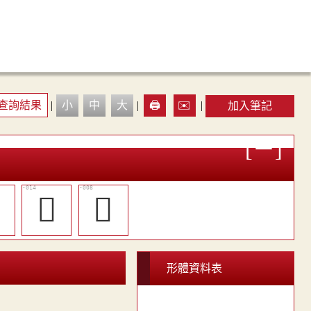
查詢結果
|
小
中
大
|
🖨️
✉️
|
加入筆記

󶌚
󶌕
形體資料表