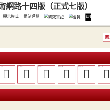
顯示模式
網站導覽
EN
回
󶌗
𨡓
󶌔
𨡰
󶌖
