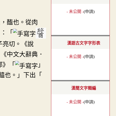
- 未公開 -
(
申請
)
，醢也。從肉
》：「
子亮切。《說
漢語古文字字形表
」《中文大辭典．
- 未公開 -
(
申請
)
部》「
」
醯也。」下出「
漢簡文字類編
- 未公開 -
(
申請
)