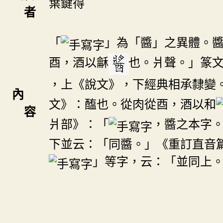
葉鍵得
者
「
」為「醬」之異體。
酉，酒以龢
也。爿聲。」篆
，上《說文》，下經典相承隸變
內
文》：醢也。從肉從酉，酒以和
容
爿部》：「
，醬之本字
下並云：「同醬。」《重訂直音
」等字，云：「並同上