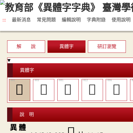
:::
最新消息
常見問題
編輯說明
字典附錄
使用說明
解 說
異體字
研訂瀏覽
異體字
𤖕
𤖙
𨟻
󶌘
󶌓
說 明
異 體
𤖕