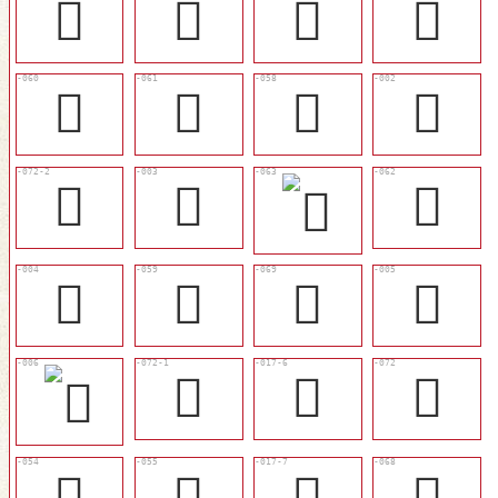
󰃤
󰃻
󰃸
󰃈
󰃵
󰃶
󰃳
𠧎
󰃾
𠧏
󰃷
𠮗
󰃴
󰃺
𢮣
󰃽
󰃏
󰃼
󰃯
󰃰
𤔔
󰃹