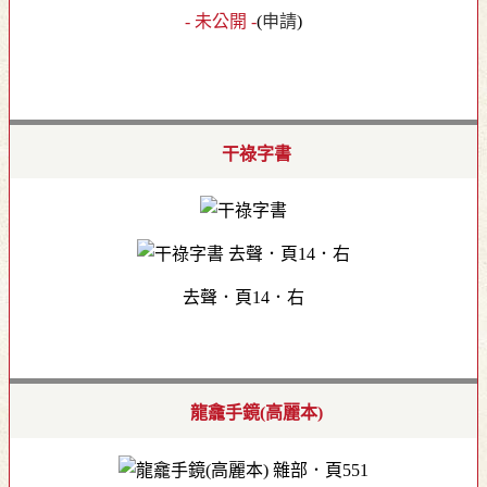
- 未公開 -
(
申請
)
干祿字書
去聲．頁14．右
龍龕手鏡(高麗本)