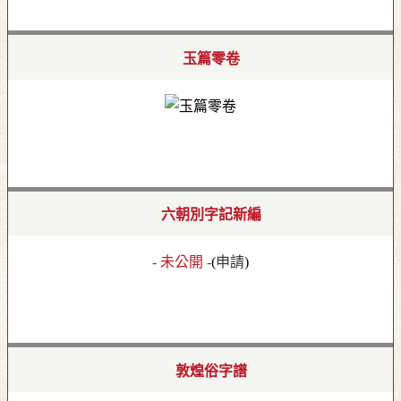
玉篇零卷
六朝別字記新編
- 未公開 -
(
申請
)
敦煌俗字譜