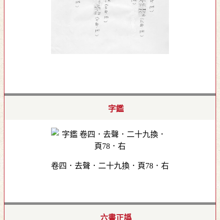
字鑑
卷四．去聲．二十九換．頁78．右
六書正譌