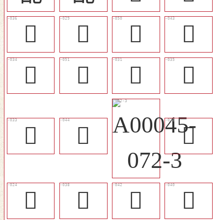
󰃡
󰃚
󰃭
󰃨
󰃟
󰃮
󰃜
󰃠
󰃞
󰃩
󰃛
󰃖
󰃣
󰃧
󰃥