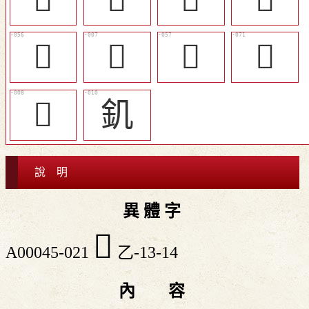
󰃱
𤔦
󰃲
𤕅
𤕍
釠
說 明
異 體 字
󰃓
A00045-021
乙-13-14
內 容