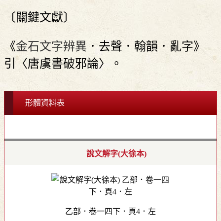
〔關鍵文獻〕
《
金石文字辨異
．去聲．翰韻．亂字》
引〈唐虞書破邪論〉。
形體資料表
說文解字(大徐本)
乙部．卷一四下．頁4．左