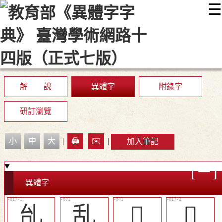
☰
:::
最新消息
常見問題
編輯說明
字典附錄
使用說明
顯示模式
網站導覽
EN
解 說
異體字
附錄字
研訂瀏覽
小
中
大
|
🖨️
✉️
|
加入筆記
異體字
乨
乱
󰃦
𠃶