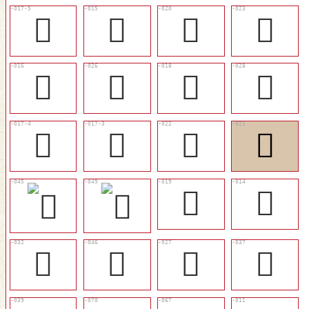
󰃎
󰃊
󰃒
󰃕
󰃋
󰃗
󰃐
󰃙
󰃍
󰃌
󰃔
󰃓
󰃑
󰃉
󰃝
󰃫
󰃘
󰃢