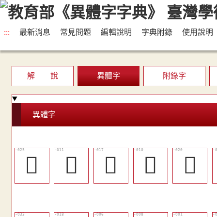
:::
最新消息
常見問題
編輯說明
字典附錄
使用說明
解 說
異體字
附錄字
異體字
󶂛
󶂐
󶂓
󶂏
󶂖