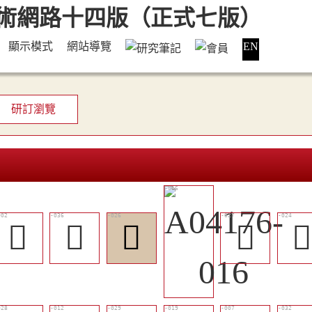
顯示模式
網站導覽
EN
研訂瀏覽
𨓧
󶂥
𨔚
󶂜
