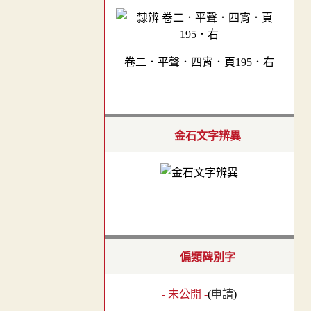
卷二．平聲．四宵．頁195．右
金石文字辨異
偏類碑別字
- 未公開 -
(
申請
)