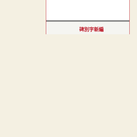
碑別字新編
- 未公開 -
(
申請
)
︿
TOP
六朝別字記新編
- 未公開 -
(
申請
)
敦煌俗字譜