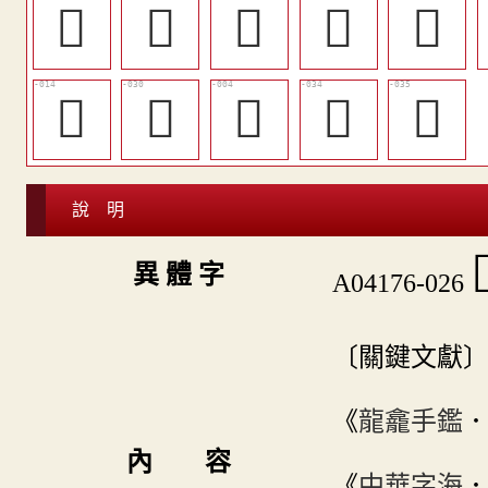
󶂢
󶂔
󶂋
󶂍
󶂉
󶂒
󶂟
𨗽
󶂣
󶂤
說 明

異 體 字
A04176-026
〔關鍵文獻
《
龍龕手鑑
內 容
《
中華字海