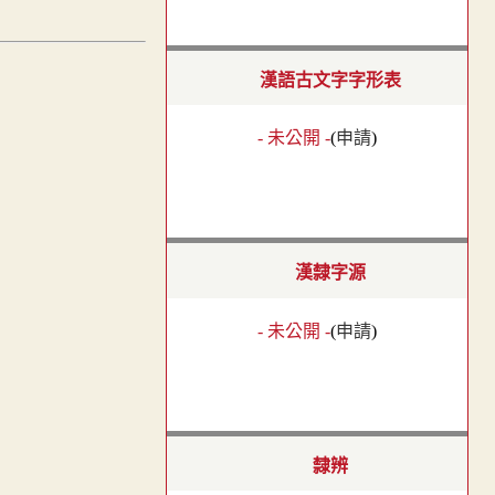
漢語古文字字形表
- 未公開 -
(
申請
)
漢隸字源
- 未公開 -
(
申請
)
隸辨