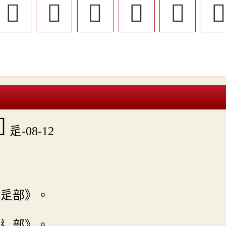
󶂝
󶂑
󶂞
󶂕
󶂌


辵-08-12
〕
．辵部》。
．辶部》。