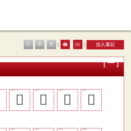
小
中
大
|
🖨️
✉️
|
加入筆記

󶂦
󶂊
󶂘
󶂗