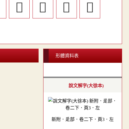

󶂠
𨖈
󶂙
󶂎
形體資料表
說文解字(大徐本)
新附．辵部．卷二下．頁3．左