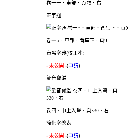
卷一一．車部．頁75．右
正字通
卷一○．車部．酉集下．頁9
康熙字典(校正本)
- 未公開 -
(
申請
)
彙音寶鑑
卷四．巾上入聲．頁330．右
簡化字總表
- 未公開 -
(
申請
)