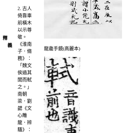
2. 古人
倚靠車
前橫木
以示尊
敬。
釋
《淮南
義
龍龕手鏡(高麗本)
子．脩
務》：
「魏文
侯過其
閭而軾
之。」
南朝
梁．劉
勰《文
心雕
龍．辨
騷》：