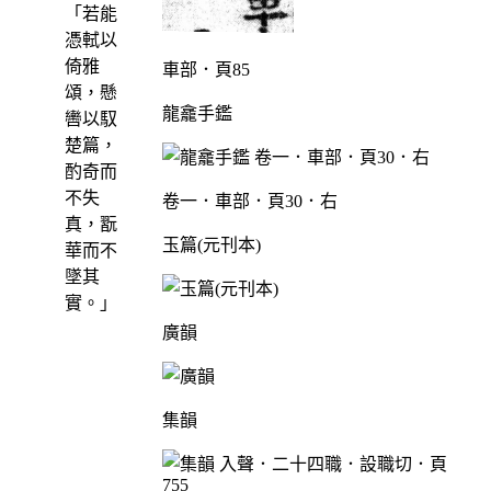
「若能
憑軾以
倚雅
車部．頁85
頌，懸
龍龕手鑑
轡以馭
楚篇，
酌奇而
不失
卷一．車部．頁30．右
真，翫
玉篇(元刊本)
華而不
墜其
實。」
廣韻
集韻