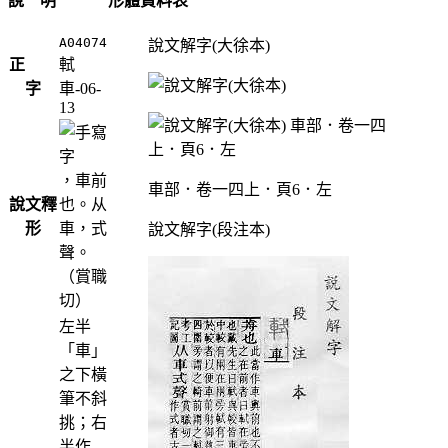
說 明
形體資料表
A04074
說文解字(大徐本)
正
軾
字
車-06-
13
，車前
車部．卷一四上．頁6．左
說文釋
也。从
形
車，式
說文解字(段注本)
聲。
（賞職
切）
左半
「車」
之下橫
筆不斜
挑；右
半作