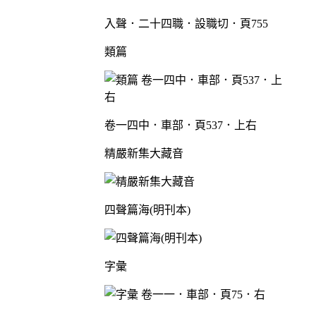
入聲．二十四職．設職切．頁755
類篇
卷一四中．車部．頁537．上右
精嚴新集大藏音
四聲篇海(明刊本)
字彙