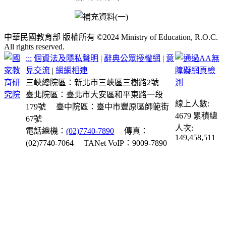
中華民國教育部 版權所有 ©2024 Ministry of Education, R.O.C.
All rights reserved.
:::
個資法及隱私聲明
|
辭典公眾授權網
|
意
見交流
|
網網相連
三峽總院區：新北市三峽區三樹路2號
臺北院區：臺北市大安區和平東路一段
線上人數:
179號
臺中院區：臺中市豐原區師範街
4679
累積總
67號
人次:
電話總機：
(02)7740-7890
傳真：
149,458,511
(02)7740-7064
TANet VoIP：9009-7890