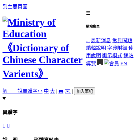
到主要頁面
☰
網站選單
:::
最新消息
常見問題
編輯說明
字典附錄
使
用說明
顯示模式
網站
導覽
EN
解 說
異體字
小
中
大
|
🖨️
✉️
|
加入筆記
異體字
󵷤
󵷣