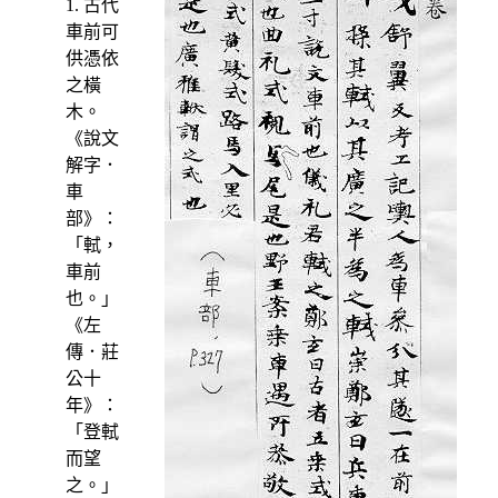
1. 古代
車前可
供憑依
之橫
木。
《說文
解字．
車
部》：
「軾，
車前
也。」
《左
傳．莊
公十
年》：
「登軾
而望
之。」