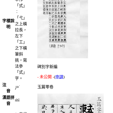
「式」
︰
「弋」
字樣說
之上橫
明
拉長，
左下
「工」
之下橫
筆斜
挑，寫
法參
碑別字新編
「式」
- 未公開 -
(
申請
)
字。
注
ˋ
玉篇零卷
ㄕ
音
漢語拼
shì
音