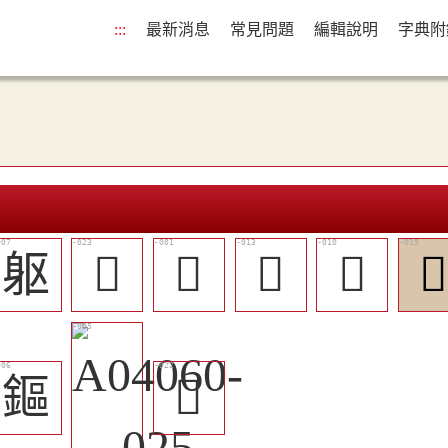
:::
最新消息
常見問題
編輯說明
字典附
躯
󵶚
𨈬
󵶑
󵶎

鏂
󵶙