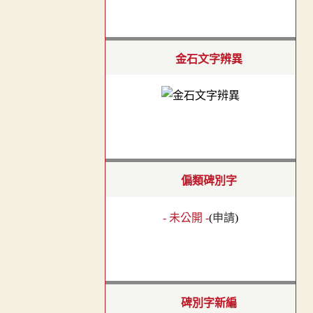
金石文字辨異
偏類碑別字
- 未公開 -
(
申請
)
碑別字新編