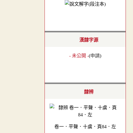
漢隸字源
- 未公開 -
(
申請
)
隸辨
卷一．平聲．十虞．頁84．左