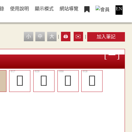
錄
使用說明
顯示模式
網站導覽
EN
小
中
大
|
🖨️
✉️
|
加入筆記

󵶔
󵶗
󵶌
󵶕