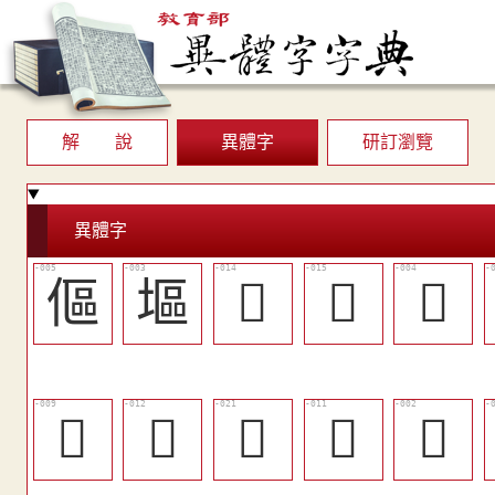
解 說
異體字
研訂瀏覽
異體字
傴
塸
󵶒
󵶓
󵶋
󵶍
󵶐
󵶘
󵶏
𨊘