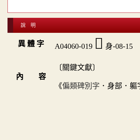
說 明
󵶖
異 體 字
A04060-019
身-08-15
〔關鍵文獻〕
內 容
《
偏類碑別字
．身部．軀