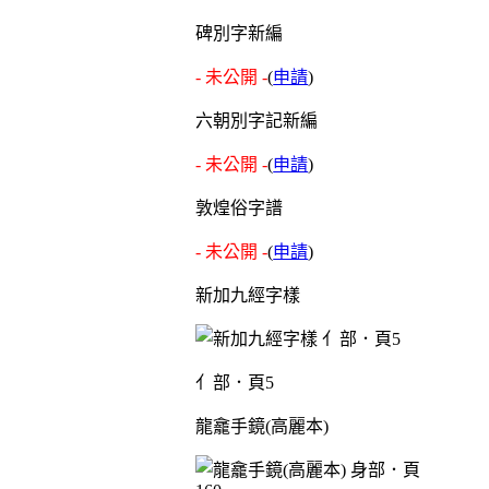
碑別字新編
- 未公開 -
(
申請
)
六朝別字記新編
- 未公開 -
(
申請
)
敦煌俗字譜
- 未公開 -
(
申請
)
新加九經字樣
亻部．頁5
龍龕手鏡(高麗本)