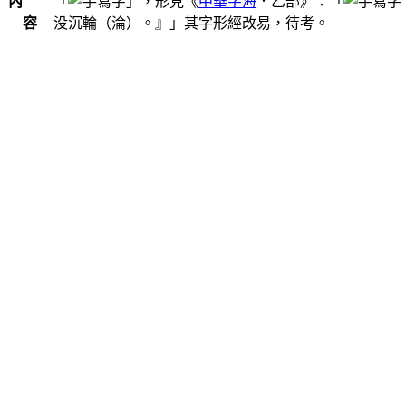
內
「
」，形見《
中華字海
．乙部》：「
容
没沉輪（淪）。』」其字形經改易，待考。