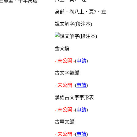
生那里，千年萬歲
身部．卷八上．頁7．左
說文解字(段注本)
金文編
- 未公開 -
(
申請
)
古文字類編
- 未公開 -
(
申請
)
漢語古文字字形表
- 未公開 -
(
申請
)
古璽文編
- 未公開 -
(
申請
)