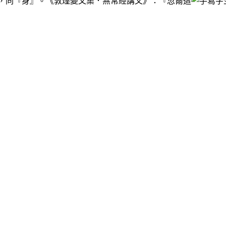
，同『身』。《敦煌變文集．無常經講文》：『忽爾這