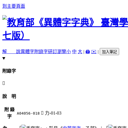
到主要頁面
解 說
異體字
附錄字
研訂瀏覽
小
中
大
|
🖨️
✉️
|
加入筆記
附錄字
󰡷
說 明
附 錄
󰡷
力-01-03
A04056-018
字