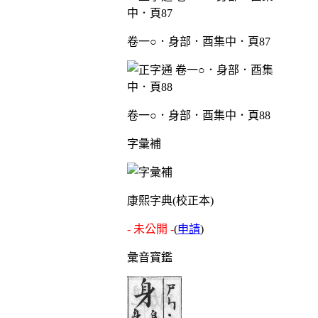
卷一○．身部．酉集中．頁87
卷一○．身部．酉集中．頁88
字彙補
康熙字典(校正本)
- 未公開 -
(
申請
)
彙音寶鑑