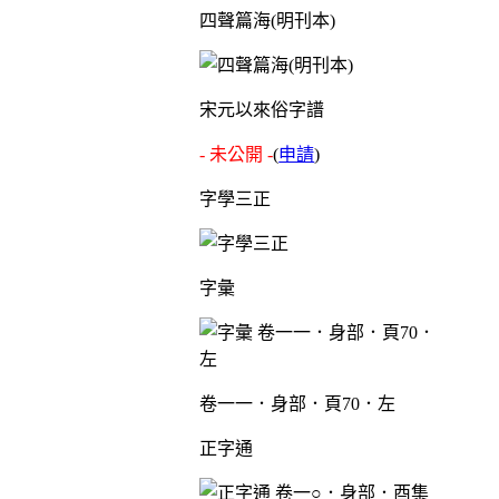
四聲篇海(明刊本)
宋元以來俗字譜
- 未公開 -
(
申請
)
字學三正
字彙
卷一一．身部．頁70．左
正字通