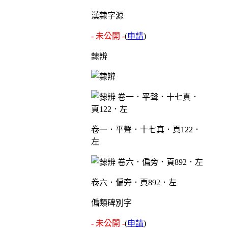
漢隸字源
- 未公開 -
(
申請
)
隸辨
卷一．平聲．十七真．頁122．
左
卷六．偏旁．頁892．左
偏類碑別字
- 未公開 -
(
申請
)