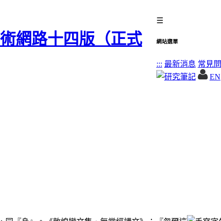
☰
網站選單
:::
最新消息
常見
EN