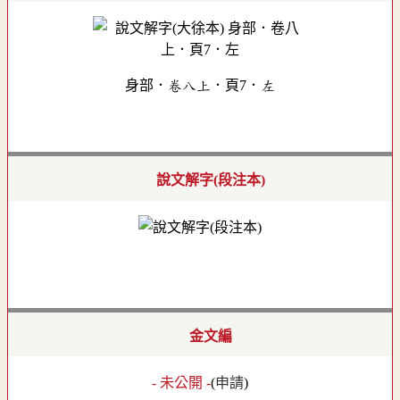
身部．卷八上．頁7．左
說文解字(段注本)
金文編
- 未公開 -
(
申請
)