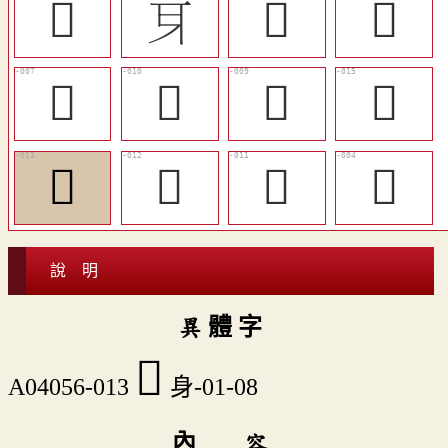
󵵶
󳣨
󵵳
󵵾
󵵵
󵵸
󵵷
󵵽
󵵻
󵵺
󵵹
𨊘
說 明
異 體 字
󵵻
A04056-013
身-01-08
內 容