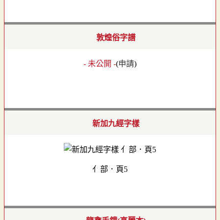
敦煌俗字譜
- 未公開 -
(
申請
)
新加九經字樣
亻部．頁5