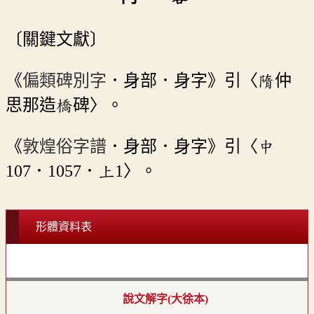
〔關鍵文獻〕
《
偏類碑別字
．身部．身字》引〈隋仲
思那造橋碑〉。
《
敦煌俗字譜
．身部．身字》引〈中
107．1057．上1〉。
形體資料表
說文解字(大徐本)