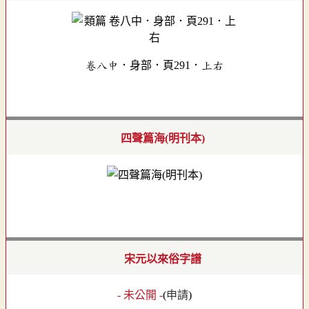
卷八中．身部．頁291．上右
四聲篇海(明刊本)
宋元以來俗字譜
- 未公開 -
(
申請
)