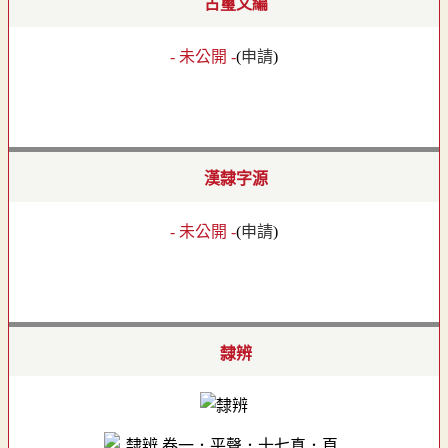
古璽文編
- 未公開 -
(
申請
)
漢隸字源
- 未公開 -
(
申請
)
隸辨