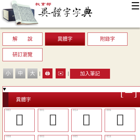
☰
:::
最新消息
常見問題
編輯說明
字典附錄
使用說明
顯示模式
網站導覽
EN
解 說
異體字
附錄字
研訂瀏覽
小
中
大
|
🖨️
✉️
|
加入筆記
異體字
󵵲
𡰬
󵵼
󵵴