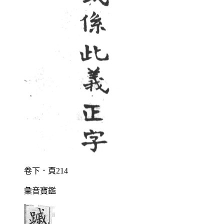
卷下．頁214
彙音寶鑑