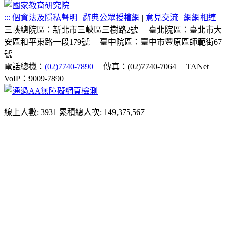
:::
個資法及隱私聲明
|
辭典公眾授權網
|
意見交流
|
網網相連
三峽總院區：新北市三峽區三樹路2號
臺北院區：臺北市大
安區和平東路一段179號
臺中院區：臺中市豐原區師範街67
號
電話總機：
(02)7740-7890
傳真：(02)7740-7064
TANet
VoIP：9009-7890
線上人數: 3931
累積總人次: 149,375,567