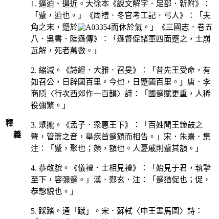
1. 逼迫、逼近。大徐本《說文解字．足部．新附》：
「蹙，迫也。」《周禮．冬官考工記．弓人》：「夫
角之末，蹙於
而休於氣。」《三國志．卷五
八．吳書．陸遜傳》：「遜督促諸軍四面蹙之，土崩
瓦解，死者萬數。」
2. 縮減。《詩經．大雅．召旻》：「昔先王受命，有
如召公，日辟國百里。今也，日蹙國百里。」唐．李
商隱〈行次西郊作一百韻〉詩：「國蹙賦更重，人稀
役彌繁。」
釋
3. 聚攏。《孟子．梁惠王下》：「百姓聞王鐘鼓之
義
聲，管籥之音，舉疾首蹙頞而相告。」宋．朱熹．集
注：「蹙，聚也；頞，額也。人憂戚則蹙其額。」
4. 恭敬貌。《儀禮．士相見禮》：「始見于君，執摯
至下，容彌蹙。」漢．鄭玄．注：「蹙猶促也；促，
恭愨貌也。」
5. 踩踏。通「蹴」。宋．蘇軾〈申王畫馬圖〉詩：