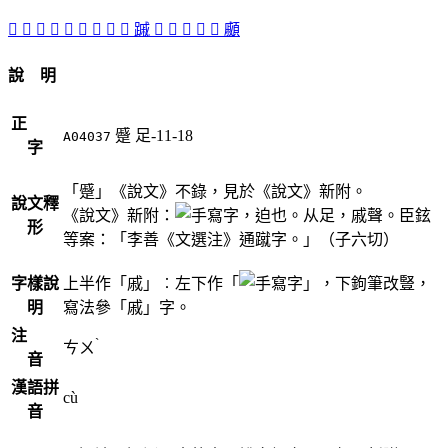
󳉦
𠏔
󵴨
󵴦
𠑯
󵴥
󵴧
󵴡
󵴩
䠞
󵴣
󵴢
𨇳
𨈄
󵴪
顣
說 明
正
蹙
足-11-18
A04037
字
「蹙」《說文》不錄，見於《說文》新附。
說文釋
《說文》新附：
，迫也。从足，戚聲。臣鉉
形
等案：「李善《文選注》通蹴字。」（子六切）
字樣說
上半作「戚」︰左下作「
」，下鉤筆改豎，
明
寫法參「戚」字。
注
ˋ
ㄘㄨ
音
漢語拼
cù
音