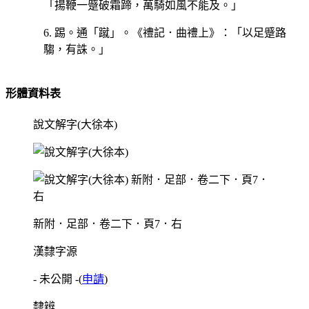
「揚鞭一蹙破霜蹄，萬騎如風不能及。」
6. 踢。通「蹴」。《禮記．曲禮上》：「以足蹙路
騶，有誅。」
形體資料表
說文解字(大徐本)
新附．足部．卷二下．頁7．右
漢隸字源
- 未公開 -
(
申請
)
隸辨