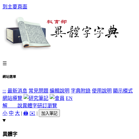
到主要頁面
☰
網站選單
:::
最新消息
常見問題
編輯說明
字典附錄
使用說明
顯示模式
網站導覽
EN
解 說
異體字
研訂瀏覽
小
中
大
|
🖨️
✉️
|
加入筆記
異體字