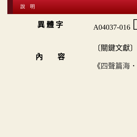
說 明

異 體 字
A04037-016
〔關鍵文獻
內 容
《
四聲篇海