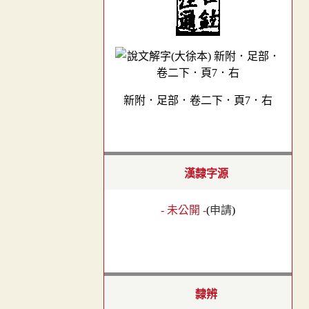
新附．足部．卷二下．頁7．右
漢隸字源
- 未公開 -
(
申請
)
隸辨