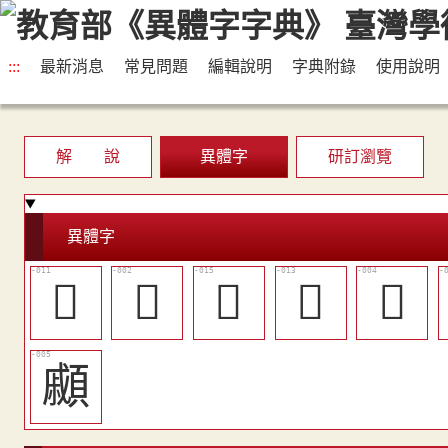
:::
最新消息
常見問題
編輯說明
字典附錄
使用說明
解 說
異體字
研訂瀏覽
異體字
󳉦
𠏔
󵴨
󵴦
𠑯
顣