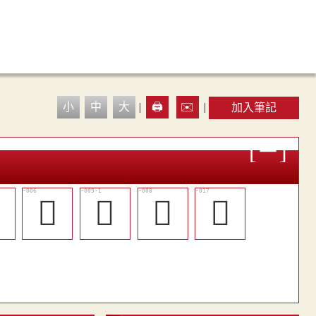
小
中
大
|
🖨️
✉️
|
加入筆記

󵴢
𨇳
𨈄
󵴪