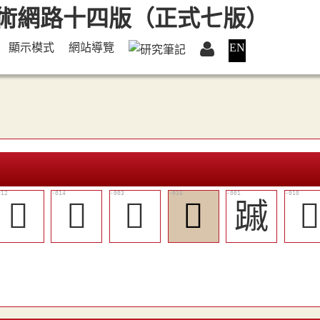
顯示模式
網站導覽
EN
󵴥
󵴧
󵴡
󵴩
䠞
