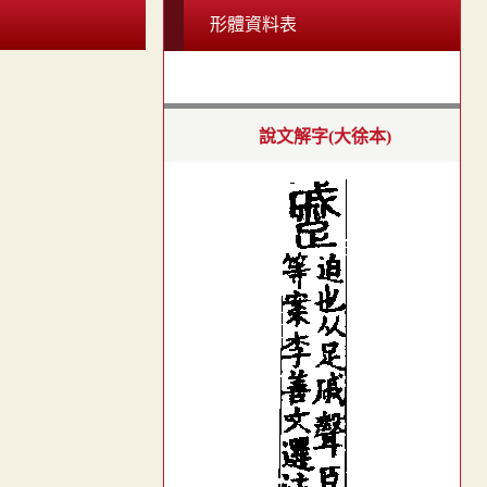
形體資料表
說文解字(大徐本)