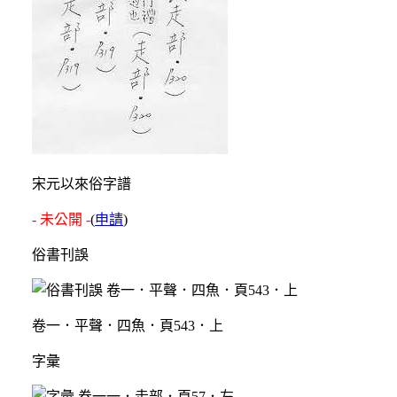
宋元以來俗字譜
- 未公開 -
(
申請
)
俗書刊誤
卷一．平聲．四魚．頁543．上
字彙