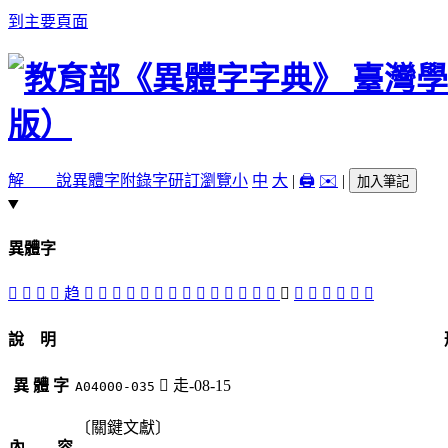
到主要頁面
解 說
異體字
附錄字
研訂瀏覽
小
中
大
|
🖨️
✉️
|
加入筆記
異體字
󵲑
󵲘
󵲉
󵲋
趋
󵲗
󵲈
𧻫
趍
󵲇
󵲓
󵲐
𧻬
󵲎
󵲏
󵲕
𧼜
󵲒
󵲌
󵲔
󵲊
󵲖
󵲍
󵲆
󵲅
󵲄
說 明
異 體 字
󵲔
走-08-15
A04000-035
〔關鍵文獻〕
內 容