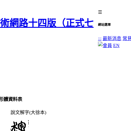
☰
網站選單
:::
最新消息
常
EN
形體資料表
說文解字(大徐本)