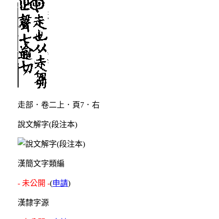
走部．卷二上．頁7．右
說文解字(段注本)
漢簡文字類編
- 未公開 -
(
申請
)
漢隸字源