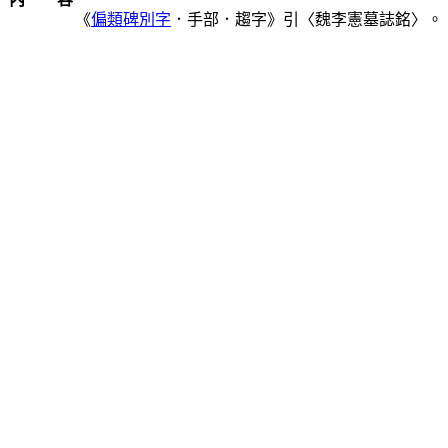
《
偏類碑別字
．手部．趨字》引〈魏李憲墓誌銘〉。