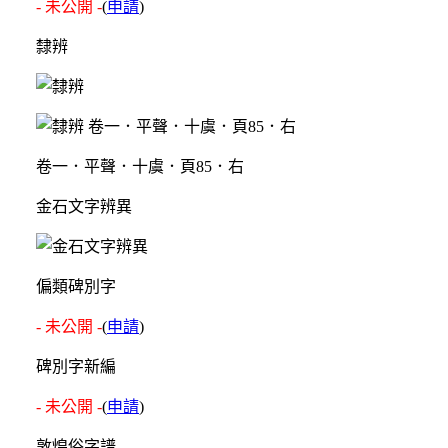
- 未公開 -
(
申請
)
隸辨
卷一．平聲．十虞．頁85．右
金石文字辨異
偏類碑別字
- 未公開 -
(
申請
)
碑別字新編
- 未公開 -
(
申請
)
敦煌俗字譜