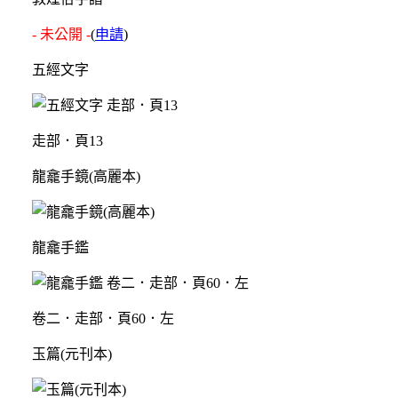
- 未公開 -
(
申請
)
五經文字
走部．頁13
龍龕手鏡(高麗本)
龍龕手鑑
卷二．走部．頁60．左
玉篇(元刊本)