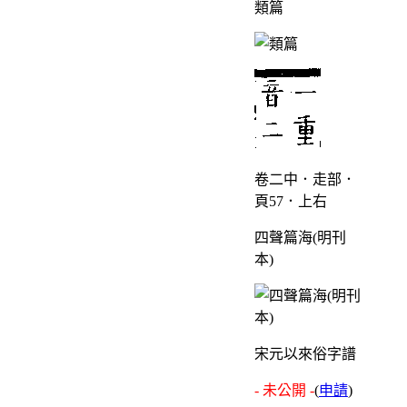
類篇
卷二中．走部．
頁57．上右
四聲篇海(明刊
本)
宋元以來俗字譜
- 未公開 -
(
申請
)