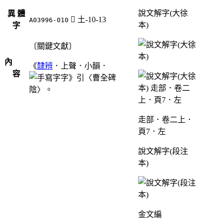
說文解字(大徐
異 體
󵱱
土-10-13
A03996-010
本)
字
〔關鍵文獻〕
內
《
隸辨
．上聲．小韻．
容
字》引〈曹全碑
陰〉。
走部．卷二上．
頁7．左
說文解字(段注
本)
金文編