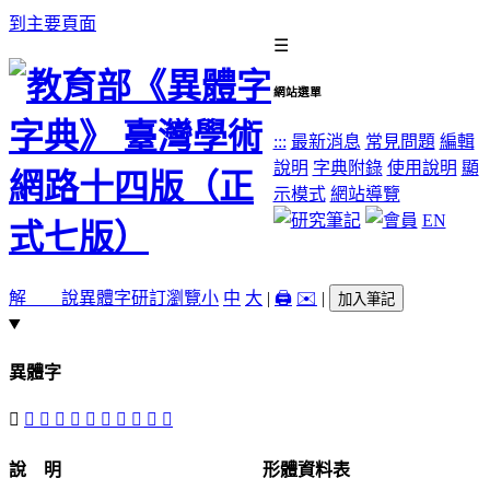
到主要頁面
☰
網站選單
:::
最新消息
常見問題
編輯
說明
字典附錄
使用說明
顯
示模式
網站導覽
EN
解 說
異體字
研訂瀏覽
小
中
大
|
🖨️
✉️
|
加入筆記
異體字
󵱱
󵱬
󵱭
󵱮
󵱳
󵱶
󵱰
󵱯
󵱲
󵱴
󵱵
說 明
形體資料表