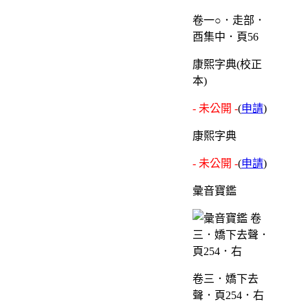
卷一○．走部．
酉集中．頁56
康熙字典(校正
本)
- 未公開 -
(
申請
)
康熙字典
- 未公開 -
(
申請
)
彙音寶鑑
卷三．嬌下去
聲．頁254．右