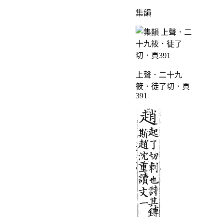
集韻
上聲．二十九
筱．徒了切．頁
391