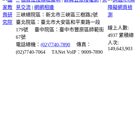
見交流
|
網網相連
三峽總院區：新北市三峽區三樹路2號
臺北院區：臺北市大安區和平東路一段
線上人數:
179號
臺中院區：臺中市豐原區師範街
4937
累積總
67號
人次:
電話總機：
(02)7740-7890
傳真：
149,643,903
(02)7740-7064
TANet VoIP：9009-7890