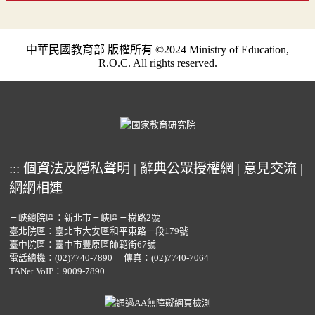
中華民國教育部 版權所有 ©2024 Ministry of Education,
R.O.C. All rights reserved.
:::
個資法及隱私聲明
|
辭典公眾授權網
|
意見交流
|
網網相連
三峽總院區：新北市三峽區三樹路2號
臺北院區：臺北市大安區和平東路一段179號
臺中院區：臺中市豐原區師範街67號
電話總機：
(02)7740-7890
傳真：(02)7740-7064
TANet VoIP：9009-7890