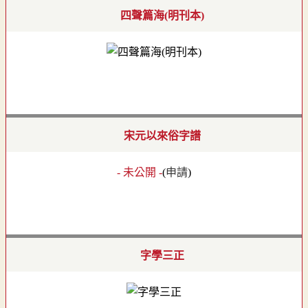
四聲篇海(明刊本)
宋元以來俗字譜
- 未公開 -
(
申請
)
字學三正