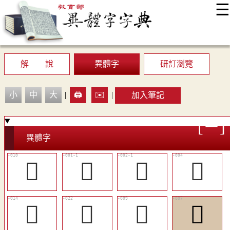
☰
:::
最新消息
常見問題
編輯說明
字典附錄
使用說明
顯示模式
網站導覽
EN
解 說
異體字
研訂瀏覽
小
中
大
|
🖨️
✉️
|
加入筆記
異體字
󵱱
󵱬
󵱭
󵱮
󵱳
󵱶
󵱰
󵱯