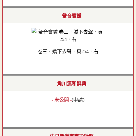
彙音寶鑑
卷三．嬌下去聲．頁254．右
角川漢和辭典
- 未公開 -
(
申請
)