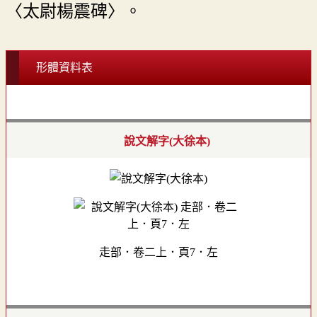
〈太尉楊震碑〉。
形體資料表
說文解字(大徐本)
走部．卷二上．頁7．左