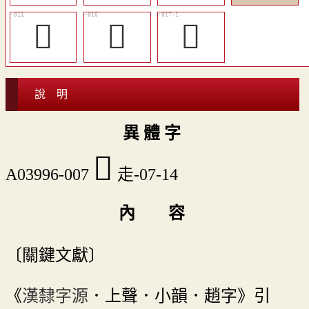
󵱲
󵱴
󵱵
說 明
異 體 字
󵱯
A03996-007
走-07-14
內 容
〔關鍵文獻〕
《
漢隸字源
．上聲．小韻．趙字》引