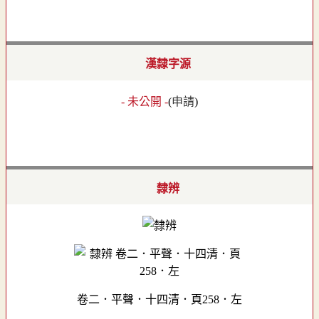
漢隸字源
- 未公開 -
(
申請
)
隸辨
卷二．平聲．十四清．頁258．左