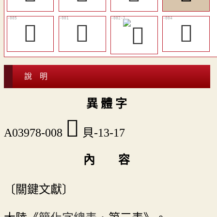
󵯚
󵯗
󵯙
說 明
異 體 字
󵯝
A03978-008
貝-13-17
內 容
〔關鍵文獻〕