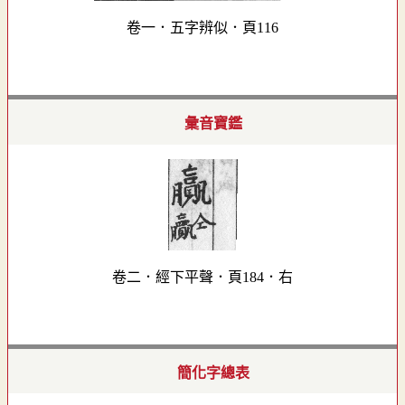
卷一．五字辨似．頁116
彙音寶鑑
卷二．經下平聲．頁184．右
簡化字總表