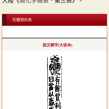
大陸《
簡化字總表
．第三表》。
形體資料表
說文解字(大徐本)