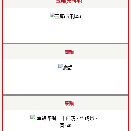
玉篇(元刊本)
廣韻
集韻