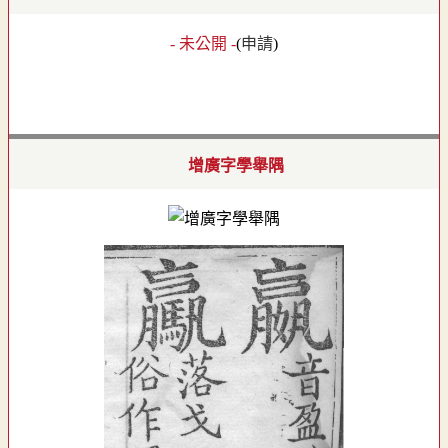
- 未公開 -
(
申請
)
增廣字學舉隅