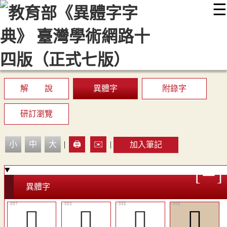
☰
:::
最新消息
常見問題
編輯說明
字典附錄
使用說明
顯示模式
網站導覽
EN
解 說
異體字
附錄字
研訂瀏覽
小
中
大
|
🖨️
✉️
|
加入筆記
異體字
󵯜
󵯘
󵯛
󵯝