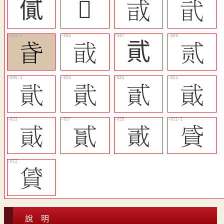
㒃
𢎐
󵬑
󵬙
󵬞
󵬐
貮
󵬔
󵬒
󵬛
󵬠
󵬜
󵬚
󵬟
󵬝
󵬕
󵬖
說 明