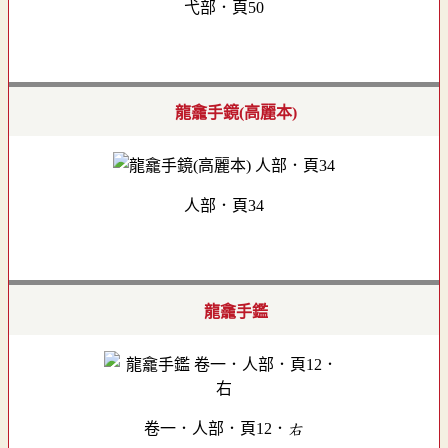
弋部．頁50
龍龕手鏡(高麗本)
人部．頁34
龍龕手鑑
卷一．人部．頁12．右