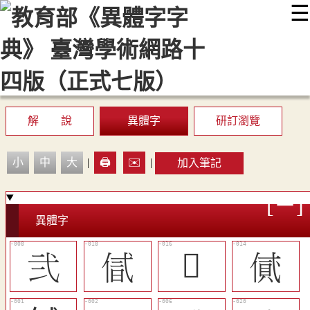
☰
:::
最新消息
常見問題
編輯說明
字典附錄
使用說明
顯示模式
網站導覽
EN
解 說
異體字
研訂瀏覽
小
中
大
|
🖨️
✉️
|
加入筆記
異體字
󵬓
󰍛
𠌗
󷊔