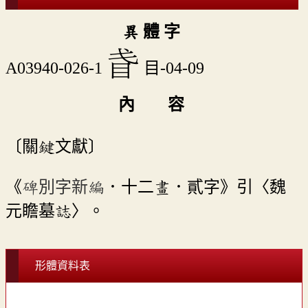
異 體 字
󵬞
A03940-026-1
目-04-09
內 容
〔關鍵文獻〕
《
碑別字新編
．十二畫．貳字》引〈魏
元瞻墓誌〉。
形體資料表