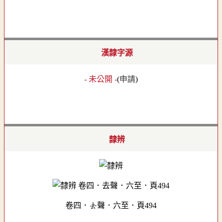
漢隸字源
- 未公開 -
(
申請
)
隸辨
卷四．去聲．六至．頁494