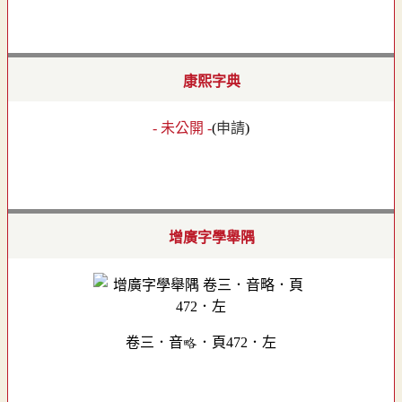
康熙字典
- 未公開 -
(
申請
)
增廣字學舉隅
卷三．音略．頁472．左