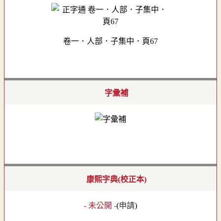
卷一．人部．子集中．頁67
字彙補
康熙字典(校正本)
- 未公開 -
(
申請
)