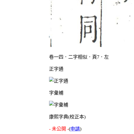
卷一四．二字相似．頁7．左
正字通
字彙補
康熙字典(校正本)
- 未公開 -
(
申請
)