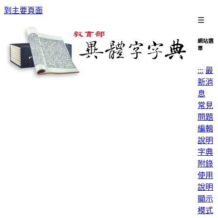
到主要頁面
☰
網站選
單
:::
最
新消
息
常見
問題
編輯
說明
字典
附錄
使用
說明
顯示
模式