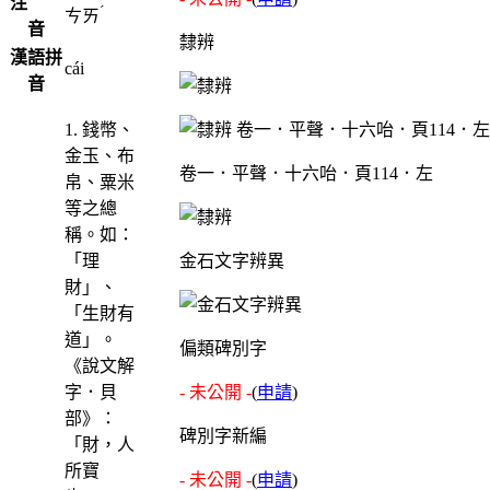
注
ˊ
ㄘㄞ
音
隸辨
漢語拼
cái
音
1. 錢幣、
金玉、布
卷一．平聲．十六咍．頁114．左
帛、粟米
等之總
稱。如：
「理
金石文字辨異
財」、
「生財有
道」。
偏類碑別字
《說文解
字．貝
- 未公開 -
(
申請
)
部》：
碑別字新編
「財，人
所寶
- 未公開 -
(
申請
)