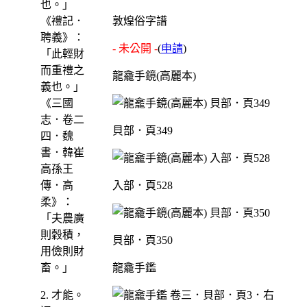
也。」
《禮記．
敦煌俗字譜
聘義》：
- 未公開 -
(
申請
)
「此輕財
而重禮之
龍龕手鏡(高麗本)
義也。」
《三國
志．卷二
貝部．頁349
四．魏
書．韓崔
高孫王
傳．高
入部．頁528
柔》：
「夫農廣
則穀積，
貝部．頁350
用儉則財
畜。」
龍龕手鑑
2. 才能。