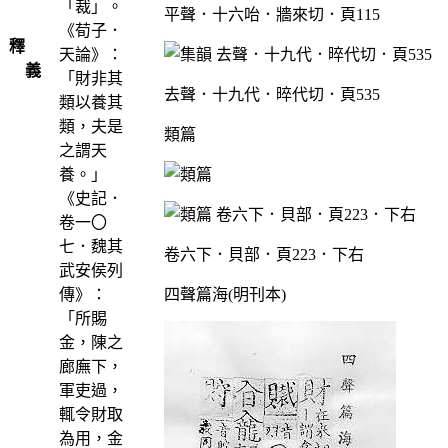
「裁」。
平聲．十六咍．牆來切．頁115
《荀子．
釋
天論》：
義
「財非其
去聲．十九代．晬代切．頁535
類以養其
類，夫是
類篇
之謂天
養。」
《史記．
卷一〇
七．魏其
卷六下．貝部．頁223．下右
武安侯列
傳》：
四聲篇海(明刊本)
「所賜
金，陳之
廊廡下，
軍吏過，
輒令財取
為用，金