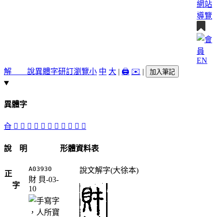
網站
導覽
EN
解 說
異體字
研訂瀏覽
小
中
大
|
🖨️
✉️
|
加入筆記
異體字
㒲
󵫮
󵫯
󵫭
󵫩
󵫬
󵫫
𧴶
󵫪
𧵤
󵫰
𧸄
說 明
形體資料表
A03930
說文解字(大徐本)
正
財
貝-03-
字
10
，人所寶