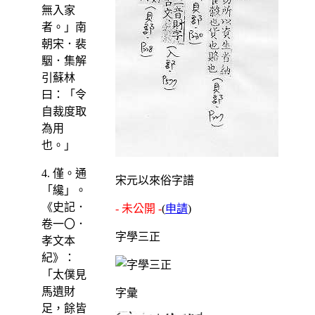
無入家
者。」南
朝宋．裴
駰．集解
引蘇林
曰：「令
自裁度取
為用
也。」
4. 僅。通
宋元以來俗字譜
「纔」。
《史記．
- 未公開 -
(
申請
)
卷一〇．
字學三正
孝文本
紀》：
「太僕見
馬遺財
字彙
足，餘皆