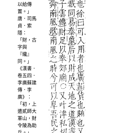
以給傳
置。」
唐．司馬
貞．索
隱：
「財，古
字與
『纔』
同。」
《漢書．
卷五四．
李廣蘇建
傳．李
廣》：
「初，上
遣貳師大
軍山，財
令陵為助
兵。」