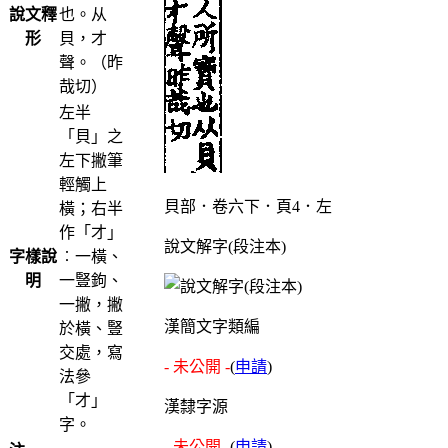
說文釋
也。从
形
貝，才
聲。（昨
哉切）
左半
「貝」之
左下撇筆
輕觸上
貝部．卷六下．頁4．左
橫；右半
作「才」
說文解字(段注本)
字樣說
︰一橫、
明
一豎鉤、
一撇，撇
漢簡文字類編
於橫、豎
交處，寫
- 未公開 -
(
申請
)
法參
「才」
漢隸字源
字。
- 未公開 -
(
申請
)