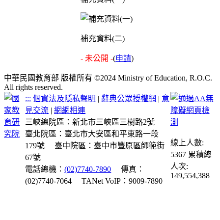
補充資料(二)
- 未公開 -
(
申請
)
中華民國教育部 版權所有 ©2024 Ministry of Education, R.O.C.
All rights reserved.
:::
個資法及隱私聲明
|
辭典公眾授權網
|
意
見交流
|
網網相連
三峽總院區：新北市三峽區三樹路2號
臺北院區：臺北市大安區和平東路一段
線上人數:
179號
臺中院區：臺中市豐原區師範街
5367
累積總
67號
人次:
電話總機：
(02)7740-7890
傳真：
149,554,388
(02)7740-7064
TANet VoIP：9009-7890