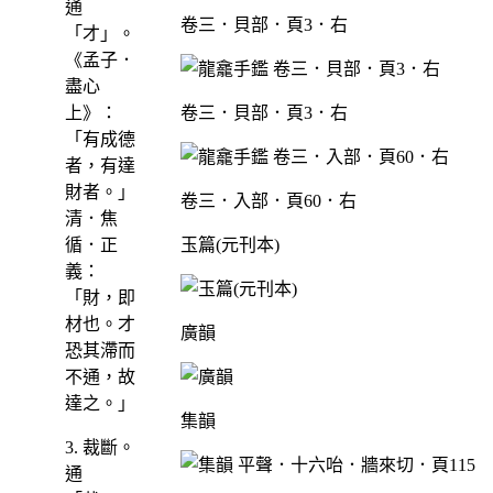
通
卷三．貝部．頁3．右
「才」。
《孟子．
盡心
上》：
卷三．貝部．頁3．右
「有成德
者，有達
財者。」
卷三．入部．頁60．右
清．焦
循．正
玉篇(元刊本)
義：
「財，即
材也。才
廣韻
恐其滯而
不通，故
達之。」
集韻
3. 裁斷。
通