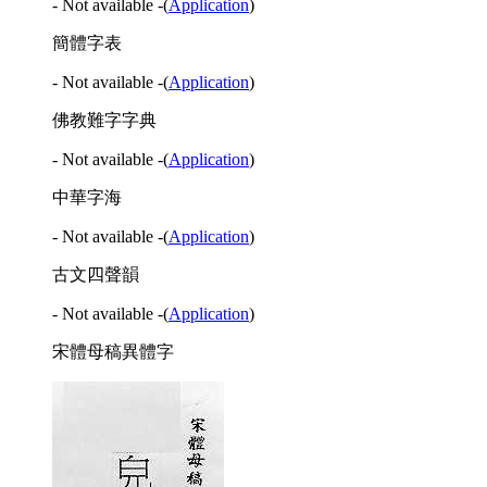
- Not available -
(
Application
)
簡體字表
- Not available -
(
Application
)
佛教難字字典
- Not available -
(
Application
)
中華字海
- Not available -
(
Application
)
古文四聲韻
- Not available -
(
Application
)
宋體母稿異體字