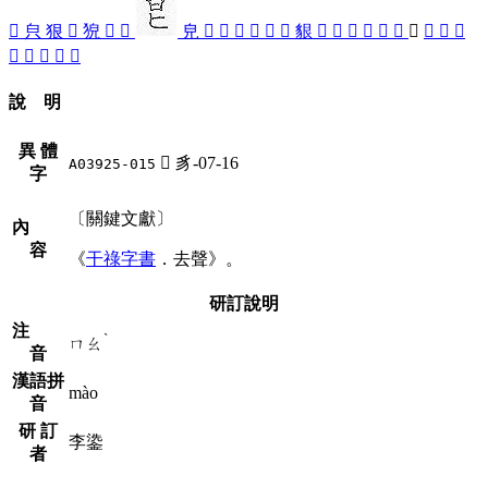
󰕥
㒵
狠
󵫈
㹸
󵫋
󵫐
皃
󵫌
󵫎
󵫍
󵫏
󵫒
󵫓
貇
󵫖
󵫉
𧳒
𧳖
󵫚
󵫕
󵫊
󵫔
󵫘
󵫙
󵫑
󵫗
𨉍
𨓅
䫉
說 明
異 體
󵫊
豸-07-16
A03925-015
字
〔關鍵文獻〕
內
容
《
干祿字書
．去聲》。
研訂說明
注
ˋ
ㄇㄠ
音
漢語拼
mào
音
研 訂
李鍌
者