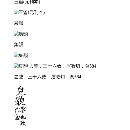
玉篇(元刊本)
廣韻
集韻
去聲．三十六效．眉教切．頁584