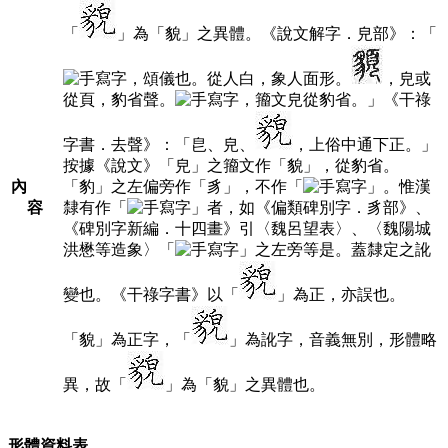
「
」為「貌」之異體。《說文解字．皃部》：「
，頌儀也。從人白，象人面形。
，皃或
從頁，豹省聲。
，籀文皃從豹省。」《干祿
字書．去聲》：「皀、皃、
，上俗中通下正。」
按據《說文》「皃」之籀文作「貌」，從豹省。
內
「豹」之左偏旁作「豸」，不作「
」。惟漢
容
隸有作「
」者，如《偏類碑別字．豸部》、
《碑別字新編．十四畫》引〈魏呂望表〉、〈魏陽城
洪懋等造象〉「
」之左旁等是。蓋隸定之訛
變也。《干祿字書》以「
」為正，亦誤也。
「貌」為正字，「
」為訛字，音義無別，形體略
異，故「
」為「貌」之異體也。
形體資料表