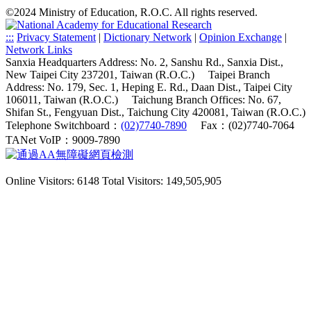
©2024 Ministry of Education, R.O.C. All rights reserved.
:::
Privacy Statement
|
Dictionary Network
|
Opinion Exchange
|
Network Links
Sanxia Headquarters Address: No. 2, Sanshu Rd., Sanxia Dist.,
New Taipei City 237201, Taiwan (R.O.C.)
Taipei Branch
Address: No. 179, Sec. 1, Heping E. Rd., Daan Dist., Taipei City
106011, Taiwan (R.O.C.)
Taichung Branch Offices: No. 67,
Shifan St., Fengyuan Dist., Taichung City 420081, Taiwan (R.O.C.)
Telephone Switchboard：
(02)7740-7890
Fax：(02)7740-7064
TANet VoIP：9009-7890
Online Visitors: 6148
Total Visitors: 149,505,905