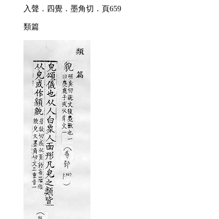
入聲．四覺．墨角切．頁659
類篇