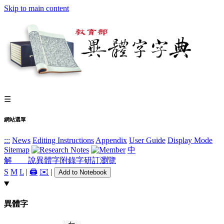
Skip to main content
☰
網站選單
:::
News
Editing Instructions
Appendix
User Guide
Display Mode
Sitemap
中
解 說
異體字
附錄字
研訂瀏覽
S
M
L
|
🖨️
✉️
|
Add to Notebook
異體字