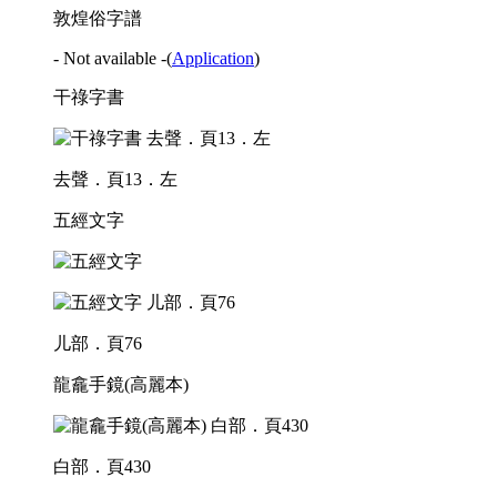
敦煌俗字譜
- Not available -
(
Application
)
干祿字書
去聲．頁13．左
五經文字
儿部．頁76
龍龕手鏡(高麗本)
白部．頁430