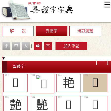
☰
:::
最新消息
常見問題
編輯說明
字典附錄
使用說明
顯示模式
網站導覽
EN
解 說
異體字
研訂瀏覽
小
中
大
|
🖨️
✉️
|
加入筆記
異體字
𡤩
艳
𦫢
艶
艷
󵩈
󵩊