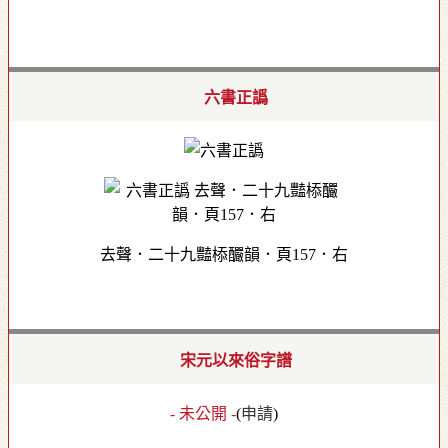
六書正譌
去聲．二十九豔㮇釅韻．頁157．右
宋元以來俗字譜
- 未公開 -
(
申請
)