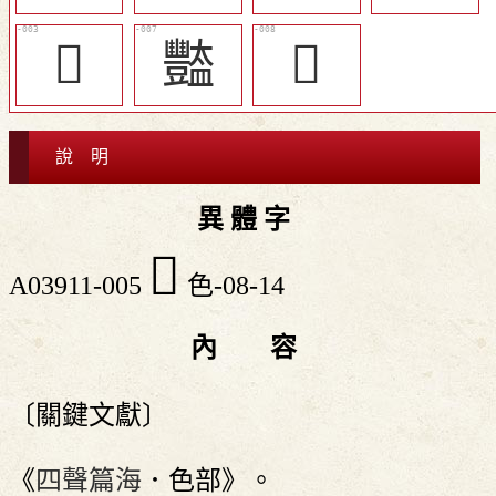
󵩆
豓
󵩇
說 明
異 體 字
𦫢
A03911-005
色-08-14
內 容
〔關鍵文獻〕
《
四聲篇海
．色部》。