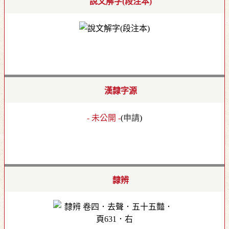
說文解字(段注本)
漢隸字源
- 未公開 -
(
申請
)
隸辨