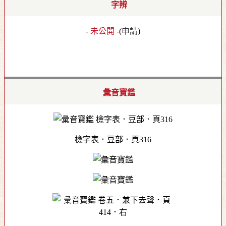
字辨
- 未公開 -
(
申請
)
彙音寶鑑
檢字表．豆部．頁316