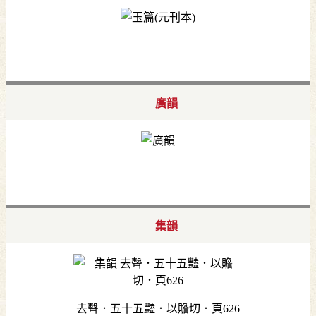
廣韻
集韻
去聲．五十五豔．以贍切．頁626