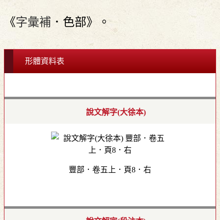
《
字彙補
．色部》。
形體資料表
說文解字(大徐本)
豐部．卷五上．頁8．右