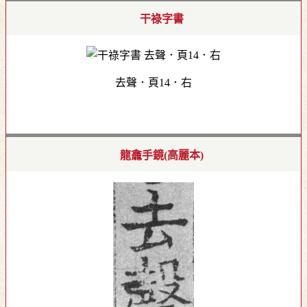
干祿字書
去聲．頁14．右
龍龕手鏡(高麗本)