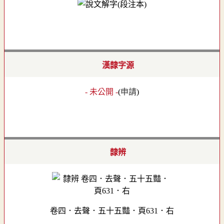
漢隸字源
- 未公開 -
(
申請
)
隸辨
卷四．去聲．五十五豔．頁631．右