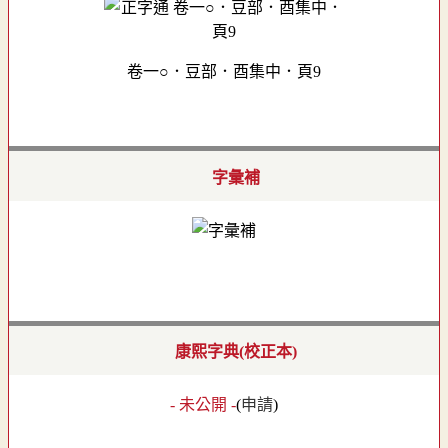
卷一○．豆部．酉集中．頁9
字彙補
康熙字典(校正本)
- 未公開 -
(
申請
)