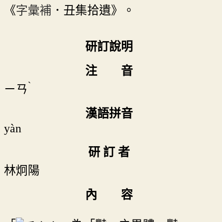
《
字彙補
．丑集拾遺》。
研訂說明
注 音
ˋ
ㄧㄢ
漢語拼音
yàn
研 訂 者
林炯陽
內 容