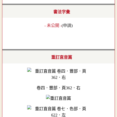
書法字彙
- 未公開 -
(
申請
)
重訂直音篇
卷四．豐部．頁362．右