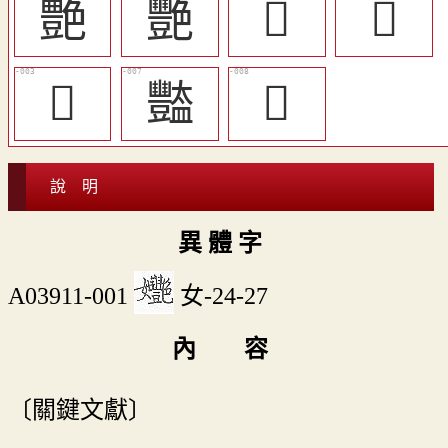
艶
艷
󵩈
󵩊
󵩆
豓
󵩇
說 明
異 體 字
A03911-001
女-24-27
內 容
〔關鍵文獻〕