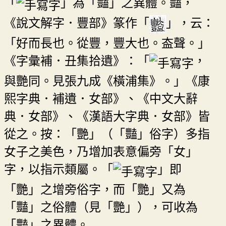
「
」為「豔」之異體。豔，
《說文解字．豐部》篆作「
」，云：
「好而長也。從豐，豐大也。盇聲。」
《字彙補．丑集拾遺》：「
，
與艷同。見張九成《橫浦集》。」《康
熙字典．補遺．女部》、《中文大辭
典．女部》、《漢語大字典．女部》皆
從之。按：「艷」（「豔」俗字）多指
女子之美色，乃增加表意偏旁「女」
字，以指示類屬。「
」即
「艷」之增旁俗字，而「艷」又為
「豔」之俗體（見「艷」），可收為
「豔」之異體。