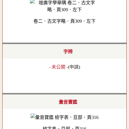
卷二．古文字略．頁309．左下
字辨
- 未公開 -
(
申請
)
彙音寶鑑
檢字表．豆部．頁316