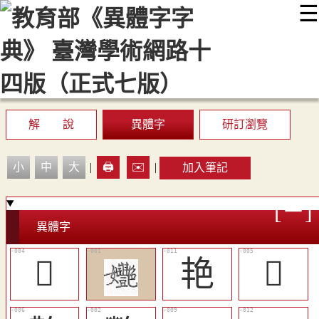
☰
:::
最新消息
常見問題
編輯說明
字典附錄
使用說明
顯示模式
網站導覽
EN
解 說
異體字
研訂瀏覽
小
中
大
|
🖨️
✉️
|
加入筆記
異體字
𡤩
艳
𦫢