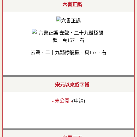
六書正譌
去聲．二十九豔㮇釅韻．頁157．右
宋元以來俗字譜
- 未公開 -
(
申請
)