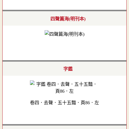
四聲篇海(明刊本)
字鑑
卷四．去聲．五十五豔．頁86．左