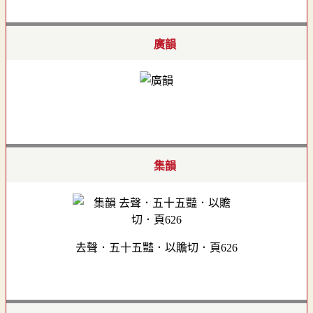
廣韻
集韻
去聲．五十五豔．以贍切．頁626