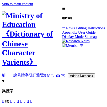
Skip to main content
☰
網站選單
:::
News
Editing Instructions
Appendix
User Guide
Display Mode
Sitemap
中
解 說
異體字
研訂瀏覽
S
M
L
|
🖨️
✉️
|
Add to Notebook
異體字
󰰘
喭
󵣖
𠷗
𧧑
󵣕
󵟼
󵣘
󵣗