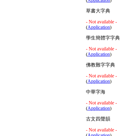
(
Application
)
草書大字典
- Not available -
(
Application
)
學生簡體字字典
- Not available -
(
Application
)
佛教難字字典
- Not available -
(
Application
)
中華字海
- Not available -
(
Application
)
古文四聲韻
- Not available -
(
Application
)