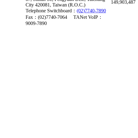
149,903,487
City 420081, Taiwan (R.O.C.)
Telephone Switchboard：
(02)7740-7890
Fax：(02)7740-7064
TANet VoIP：
9009-7890