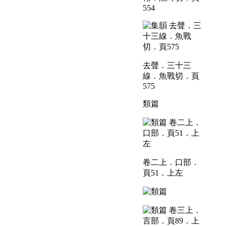
554
去聲．三十三
線．魚戰切．頁
575
類篇
卷二上．口部．
頁51．上左