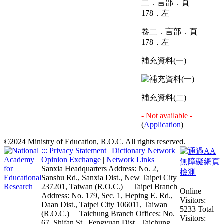
卷二．言部．頁
178．左
補充資料(一)
補充資料(二)
- Not available -
(
Application
)
©2024 Ministry of Education, R.O.C. All rights reserved.
:::
Privacy Statement
|
Dictionary Network
|
Opinion Exchange
|
Network Links
Sanxia Headquarters Address: No. 2,
Sanshu Rd., Sanxia Dist., New Taipei City
237201, Taiwan (R.O.C.)
Taipei Branch
Online
Address: No. 179, Sec. 1, Heping E. Rd.,
Visitors:
Daan Dist., Taipei City 106011, Taiwan
5233
Total
(R.O.C.)
Taichung Branch Offices: No.
Visitors:
67, Shifan St., Fengyuan Dist., Taichung