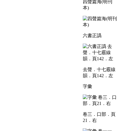
四聲篇海(明刊
本)
六書正譌
去聲．十七霰線
韻．頁142．左
字彙
卷三．口部．頁
21．右