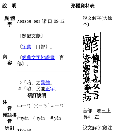
說 明
形體資料表
說文解字(大徐
異 體
喭
口-09-12
A03859-002
本)
字
〔關鍵文獻〕
《
字彙
．口部》。
內
《
經典文字辨證書
．言
容
部》。
⇒「唁」之
異體
。
＃「喭」另兼
正字
。
研訂說明
注
ˋ
ˋ
ˋ
㈡
ㄧㄢ
㈠
ㄧㄢ
＃
ㄧㄢ
音
言部．卷三上．
漢語拼
頁4．左
㈡yàn ㈠yàn ＃yàn
音
說文解字(段注
研 訂
林炯陽