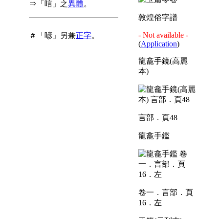
⇒「唁」之
異體
。
敦煌俗字譜
- Not available -
＃「喭」另兼
正字
。
(
Application
)
龍龕手鏡(高麗
本)
言部．頁48
龍龕手鑑
卷一．言部．頁
16．左