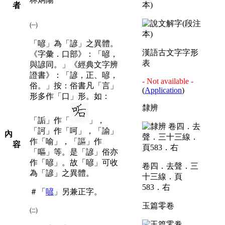
本)
者
㈠
「喭」為「諺」之異體。
漢語古文字字形
《字彙．口部》：「喭，
表
與諺同。」《經典文字辨
證書》：「諺，正、喭，
- Not available -
俗。」按：俗書凡「言」
(
Application
)
形多作「口」形。如：
隸辨
「詬」作「
」，
「訶」作「呵」，「諭」
內
作「喻」，「謳」作
容
「嘔」等。是「諺」俗亦
作「喭」。故「喭」可收
卷四．去聲．三
為「諺」之異體。
十三線．頁
583．右
＃「
喭
」另兼正字。
玉篇零卷
㈡