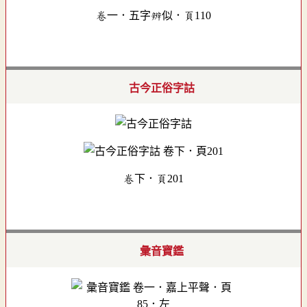
卷一．五字辨似．頁110
古今正俗字詁
卷下．頁201
彙音寶鑑