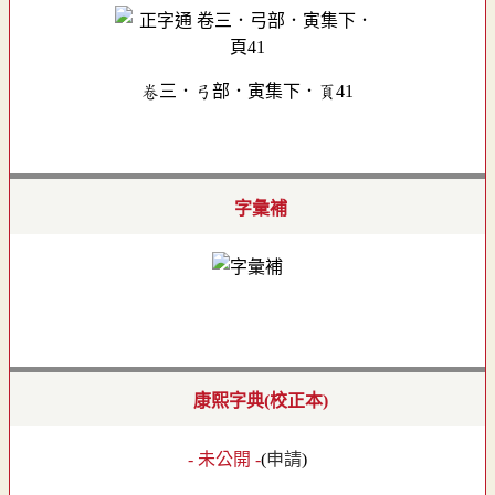
卷三．弓部．寅集下．頁41
字彙補
康熙字典(校正本)
- 未公開 -
(
申請
)