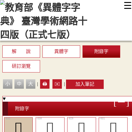
☰
:::
最新消息
常見問題
編輯說明
字典附錄
使用說明
顯示模式
網站導覽
EN
解 說
異體字
附錄字
研訂瀏覽
小
中
大
|
🖨️
✉️
|
加入筆記
附錄字
󵛆
󵛄
󵛃
󵛅