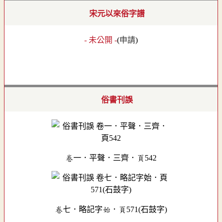
宋元以來俗字譜
- 未公開 -
(
申請
)
俗書刊誤
卷一．平聲．三齊．頁542
卷七．略記字始．頁571(石鼓字)