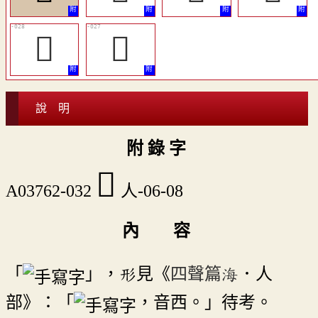
󵛂
󵛁
說 明
附 錄 字
󵛆
A03762-032
人-06-08
內 容
「
」，形見《
四聲篇海
．人
部》：「
，音西。」待考。