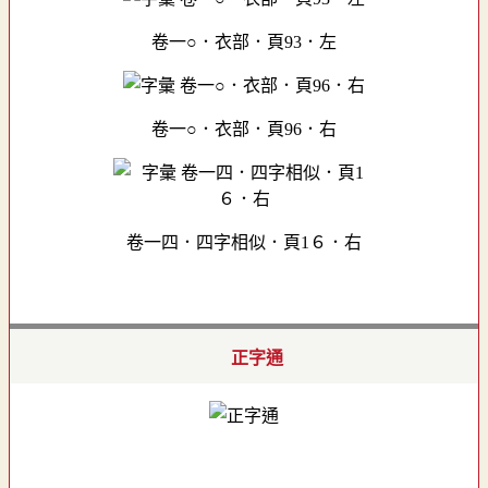
卷一○．衣部．頁93．左
卷一○．衣部．頁96．右
卷一四．四字相似．頁1６．右
正字通