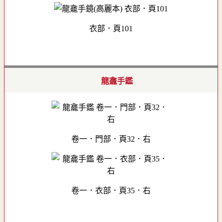
衣部．頁101
龍龕手鑑
卷一．門部．頁32．右
卷一．衣部．頁35．右