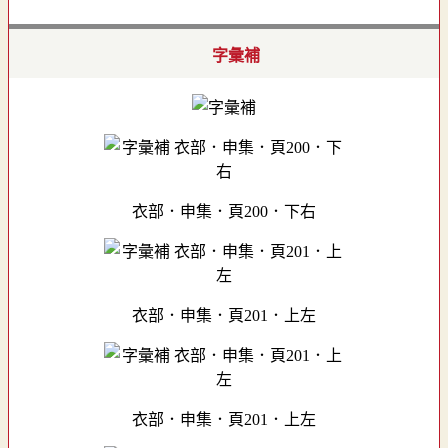
字彙補
衣部．申集．頁200．下右
衣部．申集．頁201．上左
衣部．申集．頁201．上左