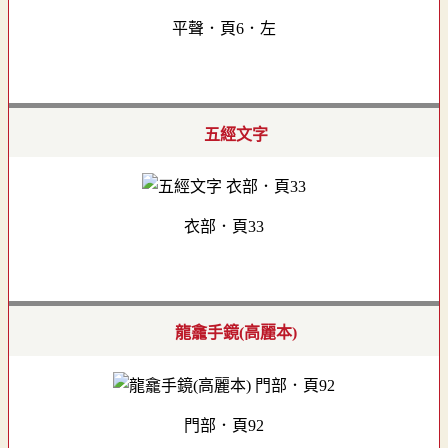
平聲．頁6．左
五經文字
衣部．頁33
龍龕手鏡(高麗本)
門部．頁92