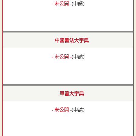
- 未公開 -
(
申請
)
中國書法大字典
- 未公開 -
(
申請
)
草書大字典
- 未公開 -
(
申請
)