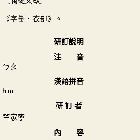
〔關鍵文獻〕
《
字彙
．衣部》。
研訂說明
注 音
ㄅㄠ
漢語拼音
bāo
研 訂 者
竺家寧
內 容