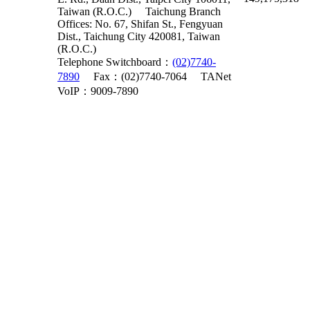
Taiwan (R.O.C.)
Taichung Branch
Offices: No. 67, Shifan St., Fengyuan
Dist., Taichung City 420081, Taiwan
(R.O.C.)
Telephone Switchboard：
(02)7740-
7890
Fax：(02)7740-7064
TANet
VoIP：9009-7890