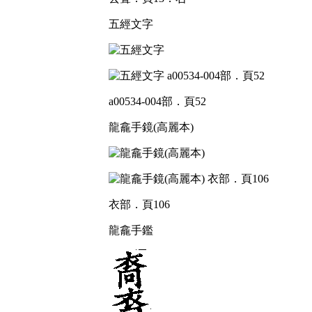
五經文字
a00534-004部．頁52
龍龕手鏡(高麗本)
衣部．頁106
龍龕手鑑