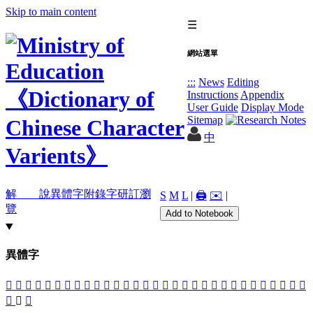
Skip to main content
☰
網站選單
:::
News
Editing
Instructions
Appendix
User Guide
Display Mode
Sitemap
中
解 說
異體字
附錄字
研訂瀏
S
M
L
|
🖨️
✉️
|
覽
Add to Notebook
異體字
󵗕
󵗍
𧘉
𧘊
󵗧
󵗤
𧘯
󵗦
󵗖
󵗞
󵗜
󵗟
󵗚
󵗑
󵗒
𧚞
󵗙
󵗎
󵗗
󵗣
󵗓
󵗏
󵗔
𧛲
𧛨
󵗛
󵗘
󵗢
󵗡
󵗐
󵗠
𧜟
󵗝
󵗥