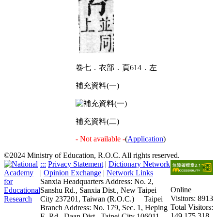
卷七．衣部．頁614．左
補充資料(一)
補充資料(二)
- Not available -
(
Application
)
©2024 Ministry of Education, R.O.C. All rights reserved.
:::
Privacy Statement
|
Dictionary Network
|
Opinion Exchange
|
Network Links
Sanxia Headquarters Address: No. 2,
Online
Sanshu Rd., Sanxia Dist., New Taipei
Visitors: 8913
City 237201, Taiwan (R.O.C.)
Taipei
Total Visitors:
Branch Address: No. 179, Sec. 1, Heping
149,175,318
E. Rd., Daan Dist., Taipei City 106011,