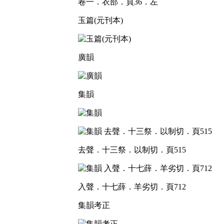
卷一．衣部．頁36．左
玉篇(元刊本)
廣韻
集韻
去聲．十三祭．以制切．頁515
入聲．十七薛．羊劣切．頁712
集韻考正