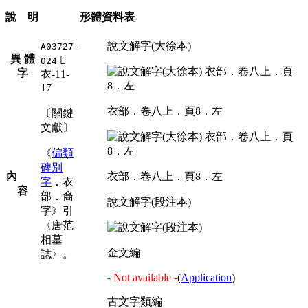
說 明
形體資料表
說文解字(大徐本)
A03727-
異 體
󵗝
024
字
衣-11-
17
衣部．卷八上．頁8．左
〔關鍵
文獻〕
《
偏類
碑別
內
衣部．卷八上．頁8．左
字
．衣
容
部．裔
說文解字(段注本)
字》引
〈唐范
相墓
金文編
誌〉。
- Not available -
(
Application
)
古文字類編