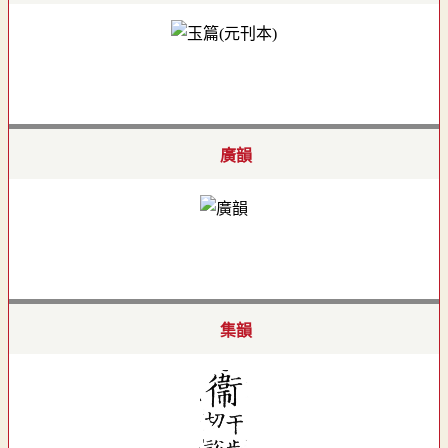
廣韻
集韻