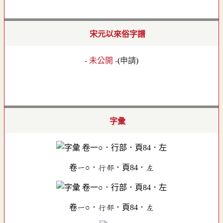
宋元以來俗字譜
- 未公開 -
(
申請
)
字彙
卷一○．行部．頁84．左
卷一○．行部．頁84．左