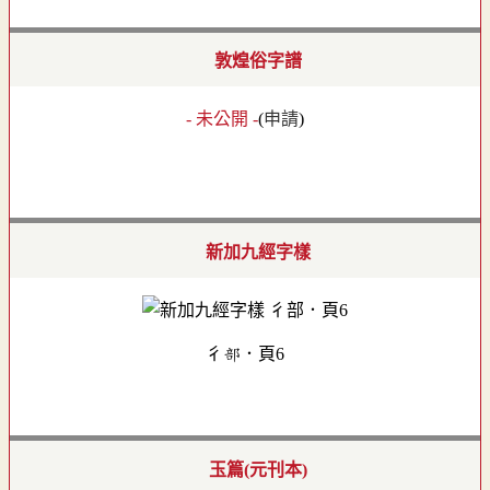
敦煌俗字譜
- 未公開 -
(
申請
)
新加九經字樣
彳部．頁6
玉篇(元刊本)