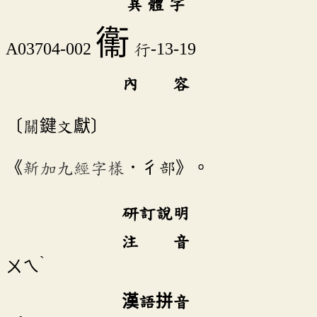
異 體 字
䘙
A03704-002
行-13-19
內 容
〔關鍵文獻〕
《
新加九經字樣
．彳部》。
研訂說明
注 音
ˋ
ㄨㄟ
漢語拼音