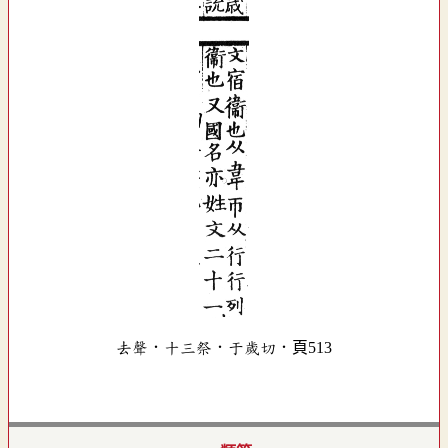
去聲．十三祭．于歲切．頁513