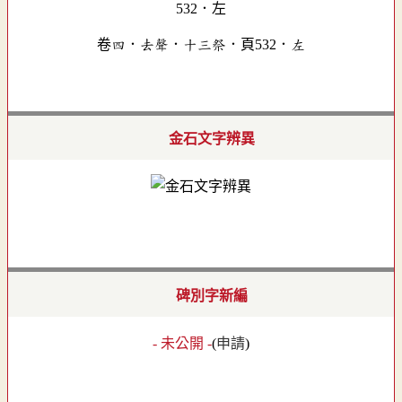
卷四．去聲．十三祭．頁532．左
金石文字辨異
碑別字新編
- 未公開 -
(
申請
)