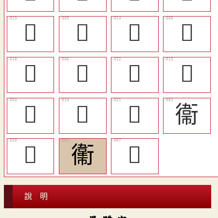
󵔼
󵔳
󵔸
󵔲
󵔻
󵔰
󵔶
󵔹
󵔯
󵔴
󵔾
衞
󵔽
䘙
󵔱
說 明