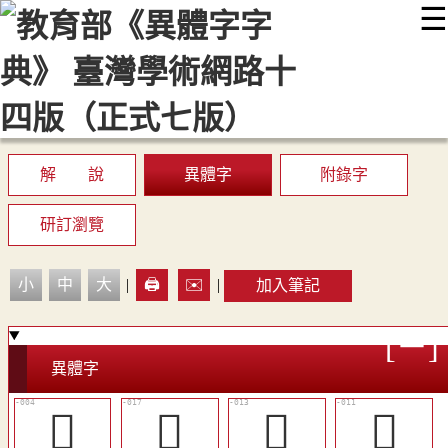
☰
:::
最新消息
常見問題
編輯說明
字典附錄
使用說明
顯示模式
網站導覽
EN
解 說
異體字
附錄字
研訂瀏覽
小
中
大
|
🖨️
✉️
|
加入筆記
異體字
𠀄
󵔺
󵔷
󵔵