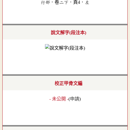
行部．卷二下．頁4．左
說文解字(段注本)
校正甲骨文編
- 未公開 -
(
申請
)