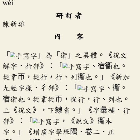
wèi
研 訂 者
陳新雄
內 容
「
」為「衛」之異體。《說文
解字．行部》：「
、宿衞也。
從韋帀，從行，行、列衞也。」《新加
九經字樣．彳部》：「
、衞。
宿衛也。從韋從帀，從行，行、列也。
上《說文》，下隸省。」《字彙補．行
部》：「
，《說文》衞本
字。」《增廣字學舉隅．卷二．正