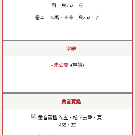
卷二．正譌．去聲．頁252．左
字辨
- 未公開 -
(
申請
)
彙音寶鑑