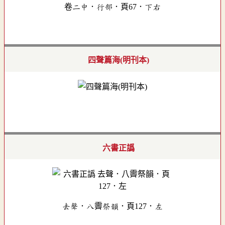
卷二中．行部．頁67．下右
四聲篇海(明刊本)
六書正譌
去聲．八霽祭韻．頁127．左