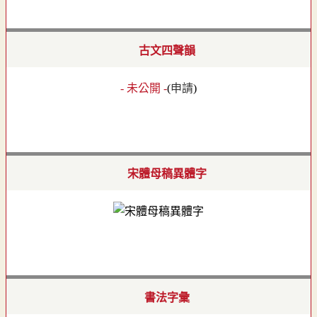
古文四聲韻
- 未公開 -
(
申請
)
宋體母稿異體字
書法字彙