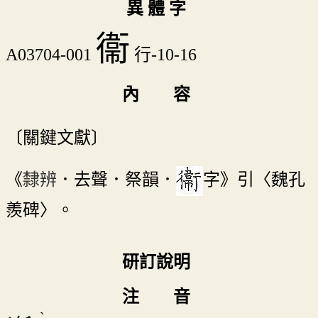
異 體 字
衞
A03704-001
行-10-16
內 容
〔關鍵文獻〕
《
隸辨
．去聲．祭韻．
字》引〈魏孔
羨碑〉。
研訂說明
注 音
ˋ