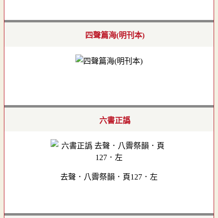
四聲篇海(明刊本)
六書正譌
去聲．八霽祭韻．頁127．左