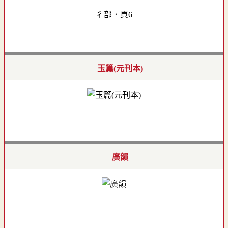
彳部．頁6
玉篇(元刊本)
廣韻