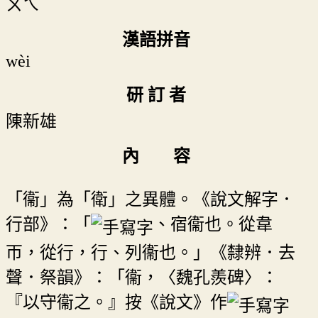
ㄨㄟ
漢語拼音
wèi
研 訂 者
陳新雄
內 容
「衞」為「衛」之異體。《說文解字．
行部》：「
、宿衞也。從韋
帀，從行，行、列衞也。」《隸辨．去
聲．祭韻》：「衞，〈魏孔羨碑〉：
『以守衞之。』按《說文》作