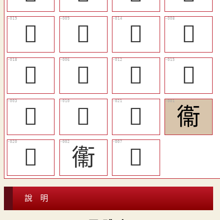
󵔼
󵔳
󵔸
󵔲
󵔻
󵔰
󵔶
󵔹
󵔯
󵔴
󵔾
衞
󵔽
䘙
󵔱
說 明