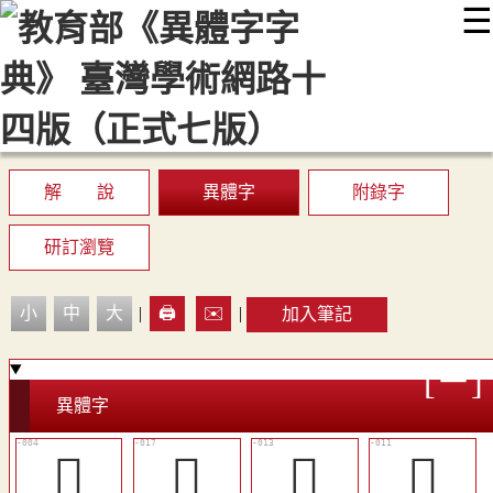
☰
:::
最新消息
常見問題
編輯說明
字典附錄
使用說明
顯示模式
網站導覽
EN
解 說
異體字
附錄字
研訂瀏覽
小
中
大
|
🖨️
✉️
|
加入筆記
異體字
𠀄
󵔺
󵔷
󵔵