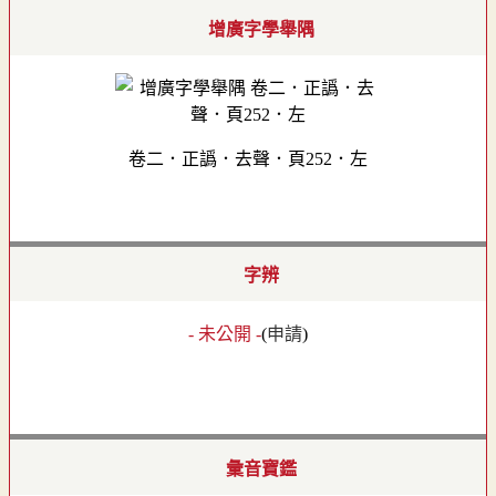
增廣字學舉隅
卷二．正譌．去聲．頁252．左
字辨
- 未公開 -
(
申請
)
彙音寶鑑