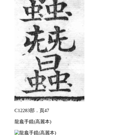
C12283部．頁47
龍龕手鏡(高麗本)