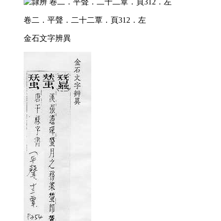
卷二．平聲．二十二覃．頁312．左
金石文字辨異