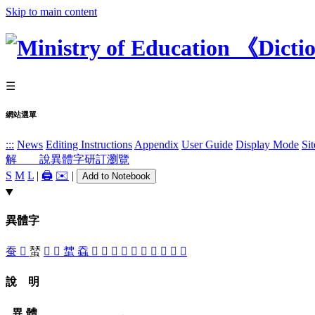
Skip to main content
☰
網站選單
:::
News
Editing Instructions
Appendix
User Guide
Display Mode
Si
解 說
異體字
研訂瀏覽
S
M
L
|
🖨️
✉️
|
Add to Notebook
異體字
蚕
𧉏
蝅
𧌩
󵔀
䗝
䗞
󵔅
󵔃
𧑯
䘉
蠺
󵔁
󵔄
𧕽
󵔂
󵔆
說 明
異 體