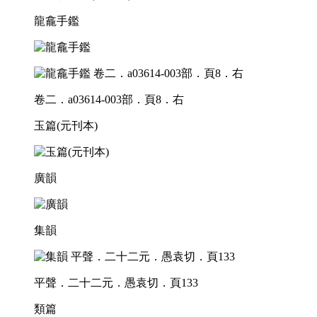
龍龕手鑑
卷二．a03614-003部．頁8．右
玉篇(元刊本)
廣韻
集韻
平聲．二十二元．愚袁切．頁133
類篇