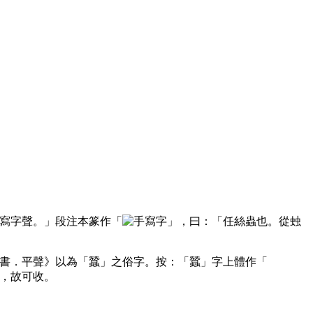
聲。」段注本篆作「
」，曰：「任絲蟲也。從䖵
書．平聲》以為「蠶」之俗字。按：「蠶」字上體作「
，故可收。