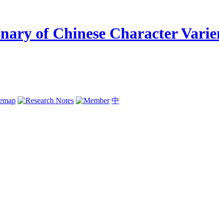
temap
中