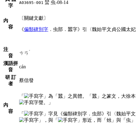
蝅
虫-08-14
A03695-001
字
〔關鍵文獻〕
內
容
《
偏類碑別字
．虫部．蠶字》引〈魏始平文貞公國太妃
注
ˊ
ㄘㄢ
音
漢語拼
cán
音
研 訂
蔡信發
者
「
」為「蠶」之異體。「蠶」之篆文，大徐本
聲。」
內
容
「
」字見《偏類碑別字．虫部》引〈魏始平文
」，與「
」形近，而「䖵」與「虫」