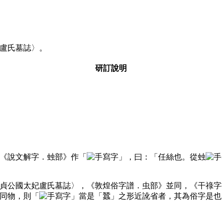
盧氏墓誌〉。
研訂說明
《說文解字．䖵部》作「
」，曰：「任絲也。從䖵
貞公國太妃盧氏墓誌〉，《敦煌俗字譜．虫部》並同，《干祿字
同物，則「
」當是「蠶」之形近訛省者，其為俗字是也