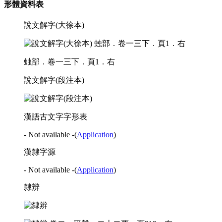
形體資料表
說文解字(大徐本)
䖵部．卷一三下．頁1．右
說文解字(段注本)
漢語古文字字形表
- Not available -
(
Application
)
漢隸字源
- Not available -
(
Application
)
隸辨