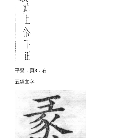
平聲．頁8．右
五經文字