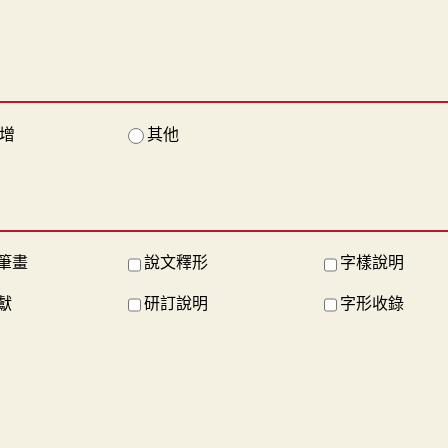
增
其他
筆畫
說文釋形
字樣說明
獻
研訂說明
字形收錄