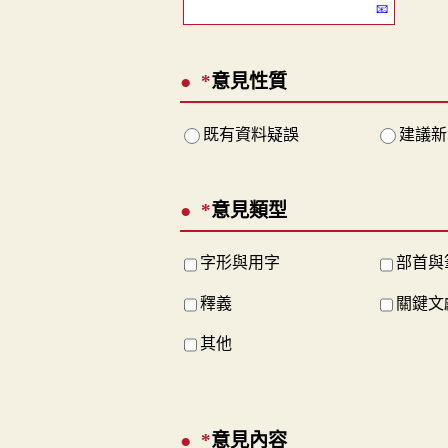
*
意見性質
既有資料疑誤
建議新
*
意見類型
字形與用字
部首與
釋義
關鍵文
其他
*
意見內容