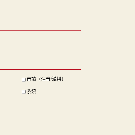
音讀（注音/漢拼）
系統