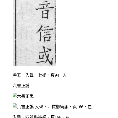
卷五．入聲．七櫛．頁94．左
六書正譌
入聲．四質櫛術韻．頁166．左