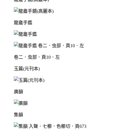
龍龕手鑑
卷二．虫部．頁10．左
玉篇(元刊本)
廣韻
集韻