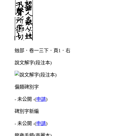
䖵部．卷一三下．頁1．右
說文解字(段注本)
偏類碑別字
- 未公開 -
(
申請
)
碑別字新編
- 未公開 -
(
申請
)
龍龕手鏡(高麗本)