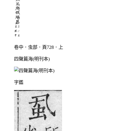
卷中．虫部．頁728．上
四聲篇海(明刊本)
字鑑