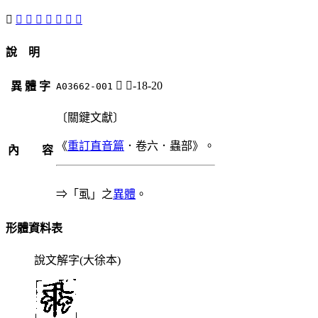
𠤋
虱
󵑽
𧋜
󵑺
𧒢
󵑼
󵑻
說 明
𠤋
勹-18-20
異 體 字
A03662-001
〔關鍵文獻〕
《
重訂直音篇
．卷六．蟲部》。
內 容
⇒「虱」之
異體
。
形體資料表
說文解字(大徐本)