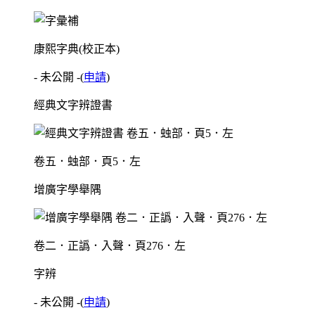
康熙字典(校正本)
- 未公開 -
(
申請
)
經典文字辨證書
卷五．䖵部．頁5．左
增廣字學舉隅
卷二．正譌．入聲．頁276．左
字辨
- 未公開 -
(
申請
)