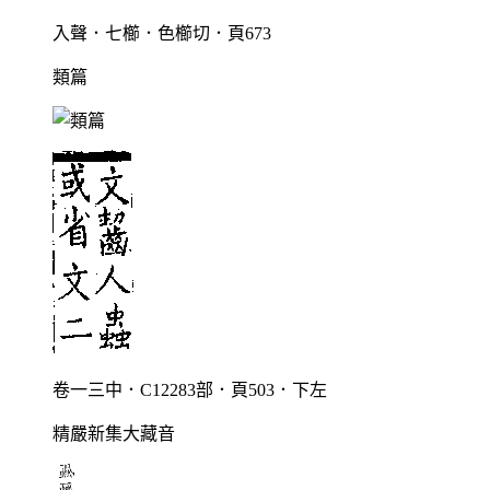
入聲．七櫛．色櫛切．頁673
類篇
卷一三中．C12283部．頁503．下左
精嚴新集大藏音