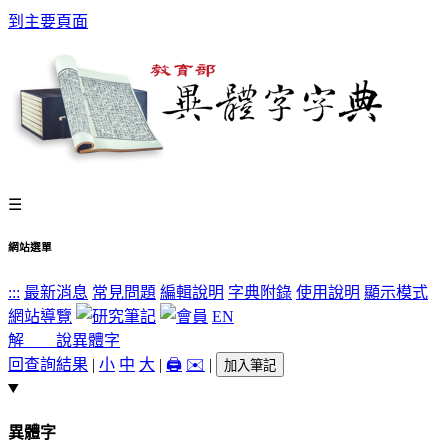
到主要頁面
☰
網站選單
:::
最新消息
常見問題
編輯說明
字典附錄
使用說明
顯示模式
網站導覽
EN
解 說
異體字
回查詢結果
|
小
中
大
|
🖨️
✉️
|
加入筆記
異體字