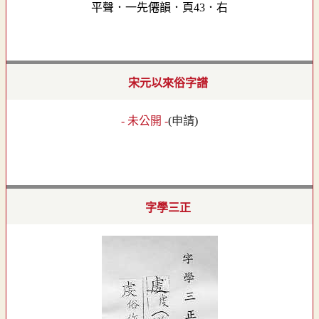
平聲．一先僊韻．頁43．右
宋元以來俗字譜
- 未公開 -
(
申請
)
字學三正