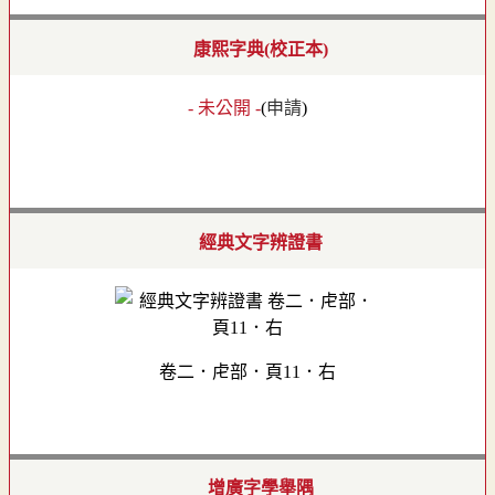
康熙字典(校正本)
- 未公開 -
(
申請
)
經典文字辨證書
卷二．虍部．頁11．右
增廣字學舉隅