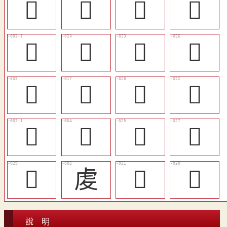
󵍈
󵍉
󵍊
󵍋
𠧺
󵍏
𡨊
󵍑
󵍃
󵍌
󵍓
󵍎
󵍅
󵍂
󵍐
󵍒
󵍔
䖍
󵍍
󵍕
說 明