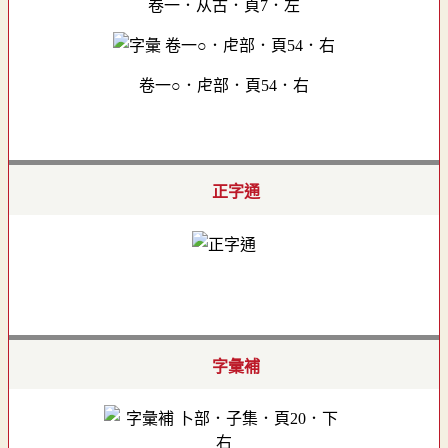
卷一．从古．頁7．左
卷一○．虍部．頁54．右
正字通
字彙補