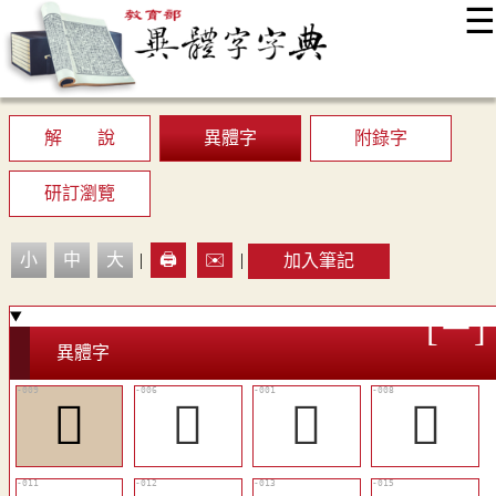
☰
:::
最新消息
常見問題
編輯說明
字典附錄
使用說明
顯示模式
網站導覽
EN
解 說
異體字
附錄字
研訂瀏覽
小
中
大
|
🖨️
✉️
|
加入筆記
異體字
󵍇
󵍄
𠧘
󵍆