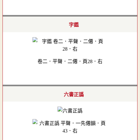
字鑑
卷二．平聲．二僊．頁28．右
六書正譌