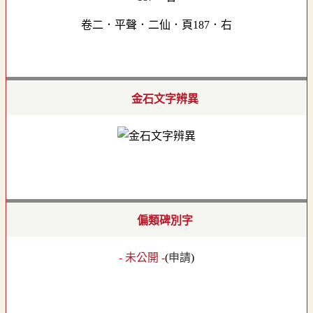
卷二．平聲．二仙．頁187．右
金石文字辨異
偏類碑別字
- 未公開 -
(
申請
)