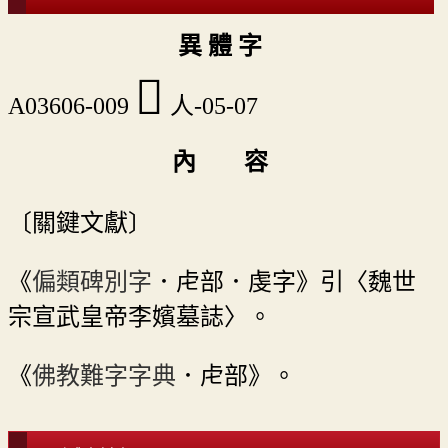
異 體 字
󵍇
A03606-009
人-05-07
內 容
〔關鍵文獻〕
《
偏類碑別字
．虍部．虔字》引〈魏世
宗宣武皇帝李嬪墓誌〉。
《
佛教難字字典
．虍部》。