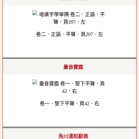
卷二．正譌．平聲．頁207．左
彙音寶鑑
卷一．堅下平聲．頁42．右
角川漢和辭典