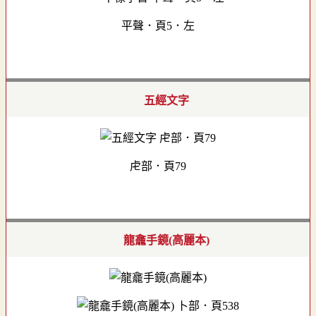
平聲．頁5．左
五經文字
虍部．頁79
龍龕手鏡(高麗本)