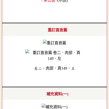
- 未公開 -
(
申請
)
重訂直音篇
卷二．肉部．頁149．左
補充資料(一)