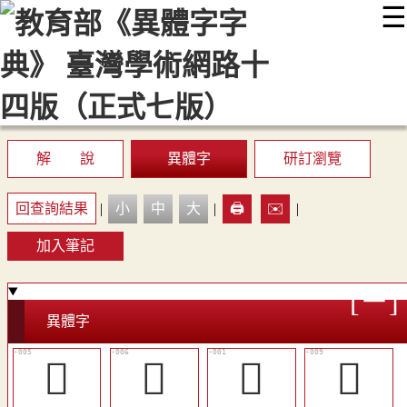
☰
:::
最新消息
常見問題
編輯說明
字典附錄
使用說明
顯示模式
網站導覽
EN
解 說
異體字
研訂瀏覽
回查詢結果
|
小
中
大
|
🖨️
✉️
|
加入筆記
異體字
󰊴
󴰔
𦛂
𦝩