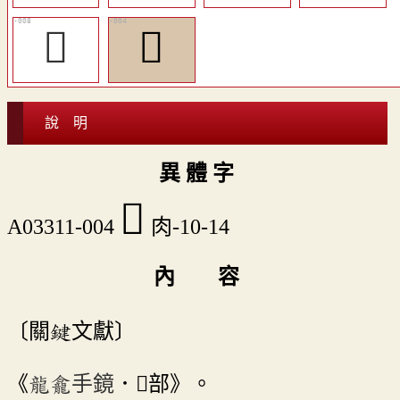
𦞅
󴰒
說 明
異 體 字
󴰒
A03311-004
肉-10-14
內 容
〔關鍵文獻〕
《
龍龕手鏡
．󴯇部》。