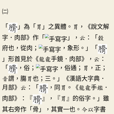
㈡
「
」為「胃」之異體。胃，《說文解
字．肉部》作「
」，云：「穀
府也，從肉；
，象形。」「
」形首見於《龍龕手鏡．肉部》，云：
「
，俗；
，俗通；胃，正；
音謂，膓胃也；三。」《漢語大字典．
月部》云：「
，同胃。《龍龕手鑑．
肉部》：『
』，『胃』的俗字。」雖
其右旁作「骨」，其實一也。今以字書