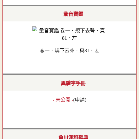
彙音寶鑑
卷一．規下去聲．頁81．左
異體字手冊
- 未公開 -
(
申請
)
角川漢和辭典