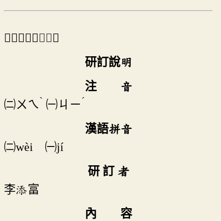
⇒「𦠾」之
異體
。
研訂說明
注 音
ˋ
ˊ
ㄨㄟ
ㄐㄧ
㈡
㈠
漢語拼音
㈡wèi ㈠jí
研 訂 者
李添富
內 容