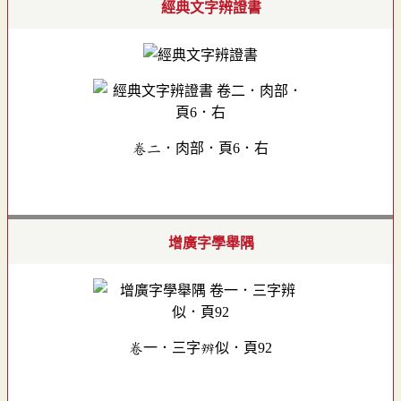
經典文字辨證書
卷二．肉部．頁6．右
增廣字學舉隅
卷一．三字辨似．頁92