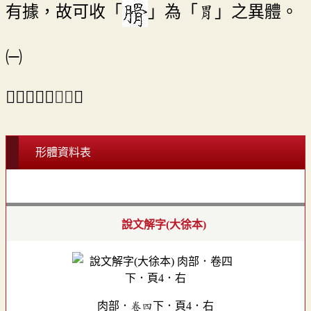
有據，故可收「
」為「胃」之異體。
㈠
⇒「𦠾」之
異體
。
形體資料表
說文解字(大徐本)
肉部．卷四下．頁4．右