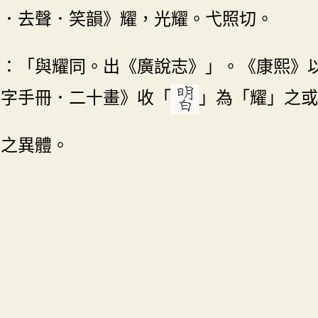
韻．去聲．笑韻》耀，光耀。弋照切。
云：「與耀同。出《廣說志》」。《康熙》
體字手冊．二十畫》收「
」為「耀」之或
」之異體。