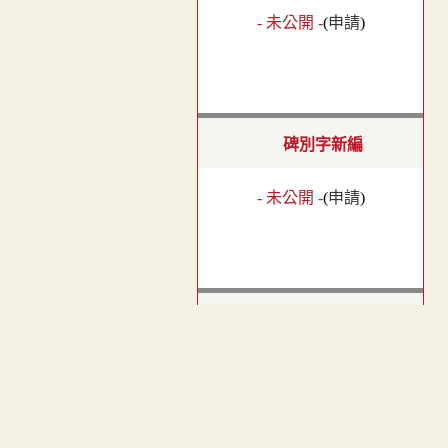
- 未公開 -
(
申請
)
碑別字新編
- 未公開 -
(
申請
)
干祿字書
︿
TOP