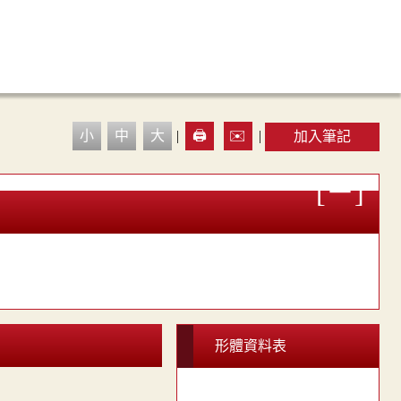
小
中
大
|
🖨️
✉️
|
加入筆記
形體資料表