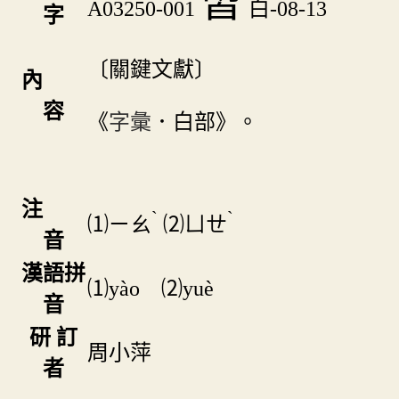
㿢
A03250-001
白-08-13
字
〔關鍵文獻〕
內
容
《
字彙
．白部》。
注
ˋ
ˋ
⑴
ㄧㄠ
⑵
ㄩㄝ
音
漢語拼
⑴yào ⑵yuè
音
研 訂
周小萍
者