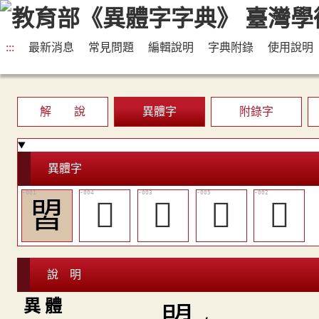
:::
最新消息
常見問題
編輯說明
字典附錄
使用說明
解 說
異體字
附錄字
異體字
㿢
󴨾
󴨽
󴨿
󴨼
說 明
異 體