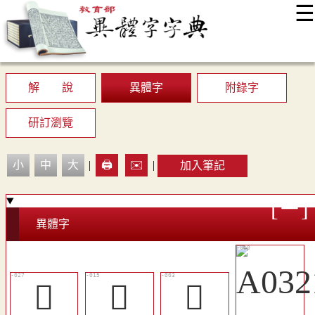
☰
:::
最新消息
常見問題
編輯說明
字典附錄
使用說明
顯示模式
網站導覽
EN
解 說
異體字
附錄字
研訂瀏覽
小
中
大
|
🖨️
✉️
|
加入筆記
異體字
󴥉
󴤿
󴤷