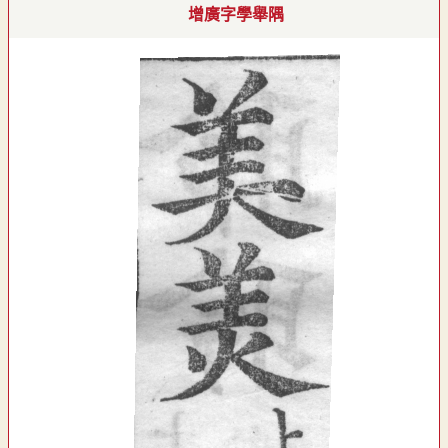
增廣字學舉隅