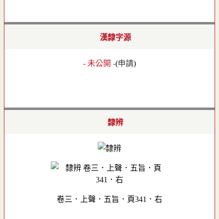
漢隸字源
- 未公開 -
(
申請
)
隸辨
卷三．上聲．五旨．頁341．右