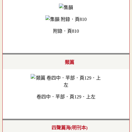
附錄．頁810
類篇
卷四中．芉部．頁129．上左
四聲篇海(明刊本)