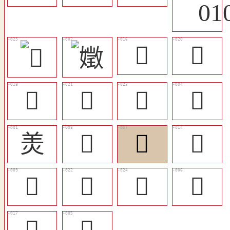
󴥀
󴥃
󴥂
󴥄
󴥆
󴤸
羙
󴤼
󴤻
󴤾
󴤽
󴥅
󴥇
󴤺
󴥁
󴤹