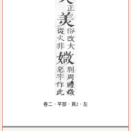
卷二．芊部．頁2．左