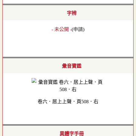
字辨
- 未公開 -
(
申請
)
彙音寶鑑
卷六．居上上聲．頁508．右
異體字手冊