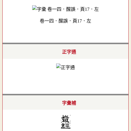
卷一四．醒誤．頁17．左
正字通
字彙補