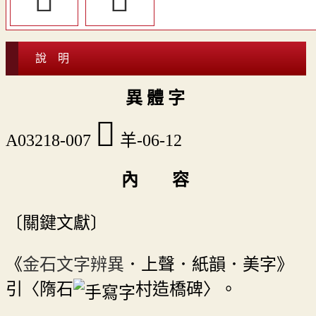
說 明
異 體 字
󴤻
A03218-007
羊-06-12
內 容
〔關鍵文獻〕
《
金石文字辨異
．上聲．紙韻．美字》
引〈隋石
村造橋碑〉。