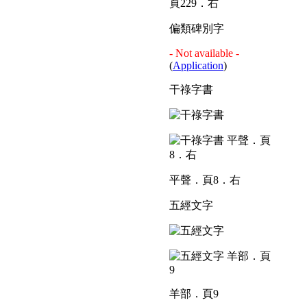
頁229．右
偏類碑別字
- Not available -
(
Application
)
干祿字書
平聲．頁8．右
五經文字
羊部．頁9