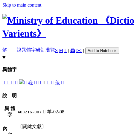
Skip to main content
解 說
異體字
研訂瀏覽
S
M
L
|
🖨️
✉️
|
Add to Notebook
異體字
󴤬
𠒌
𡸓
𡹽
猐
󴤫
𦍎
󴤩
󴤮
󴤪
羗
󴤭
說 明
異 體
󴤩
羊-02-08
A03216-007
字
〔關鍵文獻〕
內