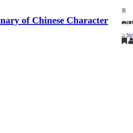
☰
網站選
:::
Ne