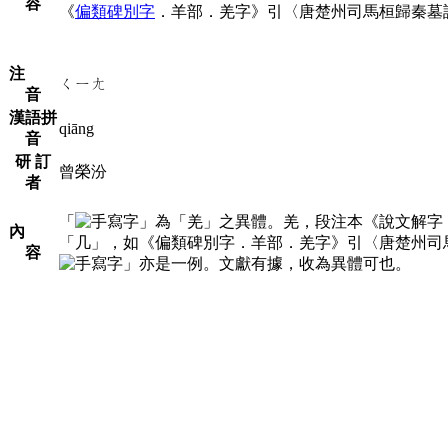
容
《
偏類碑別字
．羊部．羌字》引〈唐楚州司馬桓歸秦墓
注
ㄑㄧㄤ
音
漢語拼
qiāng
音
研 訂
曾榮汾
者
「
」為「羌」之異體。羌，段注本《說文解字
內
「几」，如《偏類碑別字．羊部．羌字》引〈唐楚州司
容
」亦是一例。文獻有據，收為異體可也。