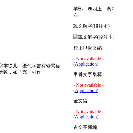
羊部．卷四上．頁7．
右
說文解字(段注本)
校正甲骨文編
- Not available -
(
Application
)
字本從儿，後代字書有變異從
所致，如「禿」可作「
甲骨文字集釋
- Not available -
(
Application
)
金文編
- Not available -
(
Application
)
古文字類編