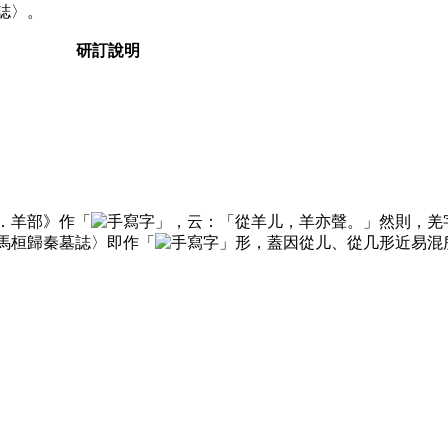
誌〉。
研訂說明
．羊部》作「
」，云：「從羊儿，羊亦聲。」然則，羌
馬桓歸秦墓誌〉即作「
」形，蓋因從儿、從几形近易混