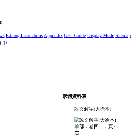
單
ws
Editing Instructions
Appendix
User Guide
Display Mode
Sitemap
中
形體資料表
說文解字(大徐本)