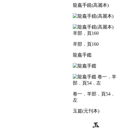
龍龕手鏡(高麗本)
羊部．頁160
龍龕手鑑
卷一．羊部．頁54．
左
玉篇(元刊本)