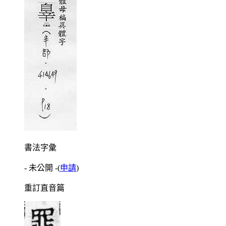
書法字彙
- 未公開 -
(
申請
)
重訂直音篇