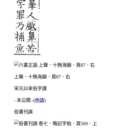
上聲．十賄海韻．頁87．右
宋元以來俗字譜
- 未公開 -
(
申請
)
俗書刊誤