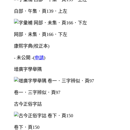
白部．午集．頁139．上左
网部．未集．頁166．下左
康熙字典(校正本)
- 未公開 -
(
申請
)
增廣字學舉隅
卷一．三字辨似．頁97
古今正俗字詁
卷下．頁150