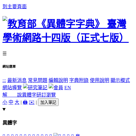
到主要頁面
☰
網站選單
:::
最新消息
常見問題
編輯說明
字典附錄
使用說明
顯示模式
網站導覽
EN
解 說
異體字
研訂瀏覽
小
中
大
|
🖨️
✉️
|
加入筆記
異體字