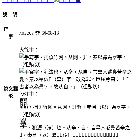
𡈚
󴣦
󴣟
󴣞
󴣡
󴣥
󴣛
󴣚
󴣠
𦋛
󴣜
󴣢
󴣤
󴣝
󴣣
辠
說 明
正
罪
网-08-13
A03207
字
大徐本：
，捕魚竹网。从网、非。秦以罪為辠字。
（徂賄切）
，犯法也。从辛，从自。言辠人蹙鼻苦辛之
憂。秦以辠似𦤃（皇）字，改為罪。臣鉉等曰：「自
古者以為鼻字，故从自。」（徂賄切）
說文釋
段注本：
形
，捕魚竹网。从网，非聲。秦㠯（以）為辠字。
（徂賄切）
，犯灋（法）也。从辛、自。言辠人戚鼻苦辛之
𢝊。秦㠯（以）辠󰇽（似）𦤃（皇）字，改為罪。（徂賄切）