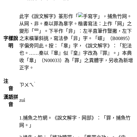
此字《說文解字》篆形作「
」，捕魚竹网。
从网、非。秦以罪為辠字。楷書寫法：上作「网」之
變形「罒」。下半作「非」︰左半直筆作豎撇，左下
字樣說
之末橫筆斜挑，寫法參「非」字。「嶵」（B00895）
明
字偏旁同此。按：「辠」字，《說文解字》：「犯法
也。……秦以『辠』似『皇』字改為『罪』。」本典
收「辠」（N00033）為「罪」之異體字，另收為新增
正字。
注
ˋ
ㄗㄨㄟ
音
漢語拼
zuì
音
1.捕魚之竹網。《說文解字．网部》：「罪，捕魚竹
网。」