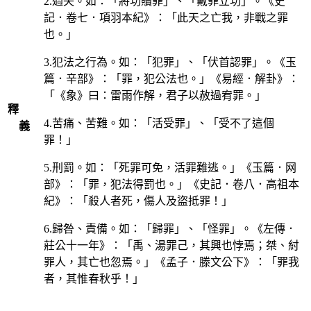
2.過失。如：「將功贖罪」、「戴罪立功」。《史
記．卷七．項羽本紀》：「此天之亡我，非戰之罪
也。」
3.犯法之行為。如：「犯罪」、「伏首認罪」。《玉
篇．辛部》：「罪，犯公法也。」《易經．解卦》：
「《象》曰：雷雨作解，君子以赦過宥罪。」
釋
4.苦痛、苦難。如：「活受罪」、「受不了這個
義
罪！」
5.刑罰。如：「死罪可免，活罪難逃。」《玉篇．网
部》：「罪，犯法得罰也。」《史記．卷八．高祖本
紀》：「殺人者死，傷人及盜抵罪！」
6.歸咎、責備。如：「歸罪」、「怪罪」。《左傳．
莊公十一年》：「禹、湯罪己，其興也悖焉；桀、紂
罪人，其亡也忽焉。」《孟子．滕文公下》：「罪我
者，其惟春秋乎！」