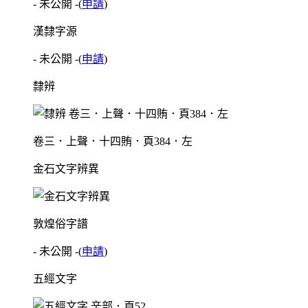
- 未公開 -
(
申請
)
漢隸字源
- 未公開 -
(
申請
)
隸辨
卷三．上聲．十四賄．頁384．左
金石文字辨異
敦煌俗字譜
- 未公開 -
(
申請
)
五經文字