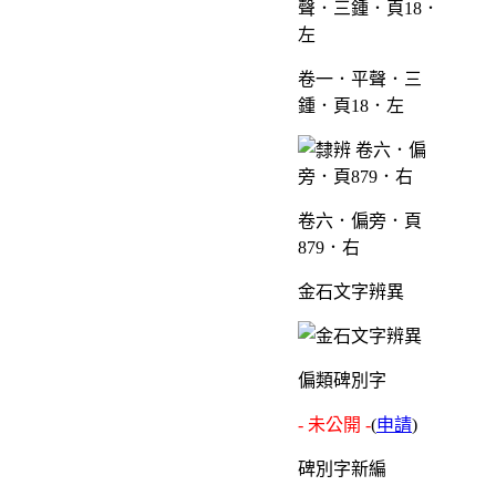
卷一．平聲．三
鍾．頁18．左
卷六．偏旁．頁
879．右
金石文字辨異
偏類碑別字
- 未公開 -
(
申請
)
碑別字新編