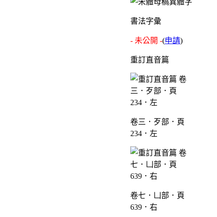
書法字彙
- 未公開 -
(
申請
)
重訂直音篇
卷三．歹部．頁
234．左
卷七．凵部．頁
639．右