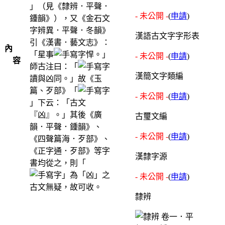
」（見《隸辨．平聲．
- 未公開 -
(
申請
)
鍾韻》），又《金石文
字辨異．平聲．冬韻》
漢語古文字字形表
引《漢書．藝文志》：
內
「星事
悍。」
- 未公開 -
(
申請
)
容
師古注曰：「
漢簡文字類編
讀與凶同。」故《玉
篇、歹部》「
- 未公開 -
(
申請
)
」下云：「古文
『凶』。」其後《廣
古璽文編
韻．平聲．鍾韻》、
- 未公開 -
(
申請
)
《四聲篇海．歹部》、
《正字通．歹部》等字
漢隸字源
書均從之，則「
」為「凶」之
- 未公開 -
(
申請
)
古文無疑，故可收。
隸辨