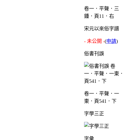
卷一．平聲．三
鍾．頁11．右
宋元以來俗字譜
- 未公開 -
(
申請
)
俗書刊誤
卷一．平聲．一
東．頁541．下
字學三正
字彙