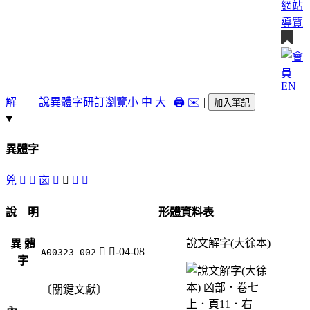
網站
導覽
EN
解 說
異體字
研訂瀏覽
小
中
大
|
🖨️
✉️
|
加入筆記
異體字
兇
󰜘
󰜙
㐫
󰜛
𣧑
󰜜
󰜚
說 明
形體資料表
說文解字(大徐本)
異 體
𣧑
歹-04-08
A00323-002
字
〔關鍵文獻〕