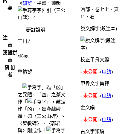
內
《
隸辨
．平聲．鍾韻．
容
凶部．卷七上．頁
字》引〈三公
11．右
山碑〉。
說文解字(段注本)
研訂說明
注
ㄒㄩㄥ
音
漢語拼
xiōng
校正甲骨文編
音
研 訂
蔡信發
- 未公開 -
(
申請
)
者
甲骨文字集釋
「
」為「凶」
之異體。「凶」之篆文
- 未公開 -
(
申請
)
作「
」，隸定
金文編
作「凶」，然漢隸碑
體，如〈三公山碑〉、
- 未公開 -
(
申請
)
〈樊敏碑〉、〈郭君
碑〉則或作「
古文字類編