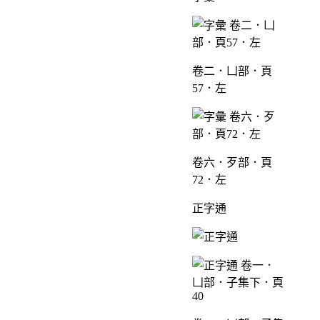
卷二．凵部．頁
57．左
卷六．歹部．頁
72．左
正字通