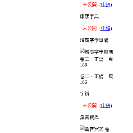
- 未公開 -
(
申請
)
康熙字典
- 未公開 -
(
申請
)
增廣字學舉隅
卷二．正譌．頁
186
字辨
- 未公開 -
(
申請
)
彙音寶鑑