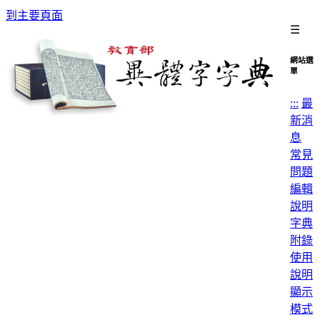
到主要頁面
☰
網站選
單
:::
最
新消
息
常見
問題
編輯
說明
字典
附錄
使用
說明
顯示
模式