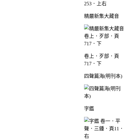
253．上右
精嚴新集大藏音
卷上．歹部．頁
717．下
四聲篇海(明刊本)
字鑑