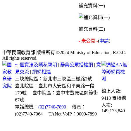
補充資料(一)
補充資料(二)
- 未公開 -
(
申請
)
中華民國教育部 版權所有 ©2024 Ministry of Education, R.O.C.
All rights reserved.
:::
個資法及隱私聲明
|
辭典公眾授權網
|
意
見交流
|
網網相連
三峽總院區：新北市三峽區三樹路2號
臺北院區：臺北市大安區和平東路一段
線上人數:
179號
臺中院區：臺中市豐原區師範街
9418
累積總
67號
人次:
電話總機：
(02)7740-7890
傳真：
149,173,840
(02)7740-7064
TANet VoIP：9009-7890