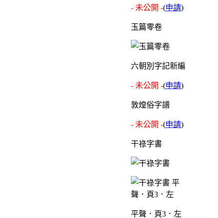
- 未公開 -
(
申請
)
玉篇零卷
六朝別字記新編
- 未公開 -
(
申請
)
敦煌俗字譜
- 未公開 -
(
申請
)
干祿字書
平聲．頁3．左