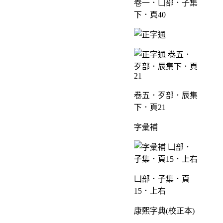
卷一．凵部．子集
下．頁40
卷五．歹部．辰集
下．頁21
字彙補
凵部．子集．頁
15．上右
康熙字典(校正本)