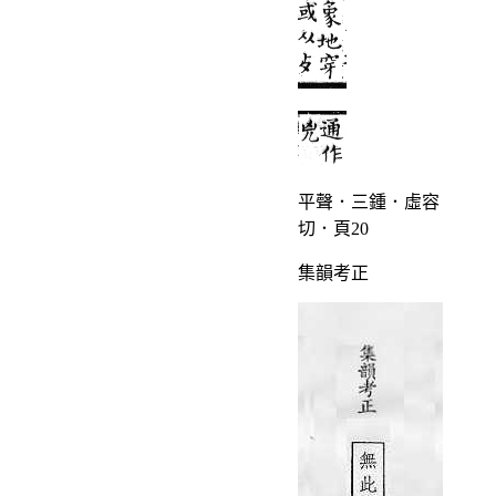
平聲．三鍾．虛容
切．頁20
集韻考正