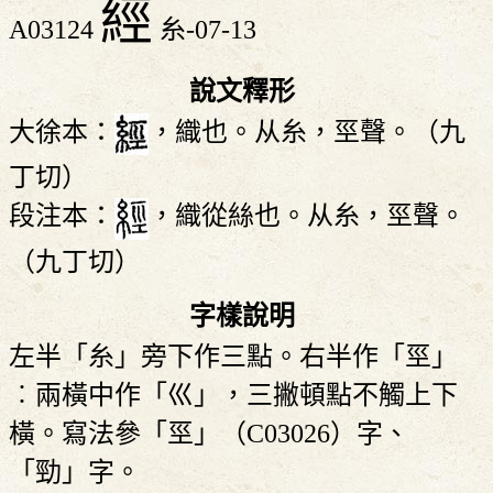
經
A03124
糸-07-13
說文釋形
大徐本：
，織也。从糸，巠聲。（九
丁切）
段注本：
，織從絲也。从糸，巠聲。
（九丁切）
字樣說明
左半「糸」旁下作三點。右半作「巠」
︰兩橫中作「巛」，三撇頓點不觸上下
橫。寫法參「巠」（C03026）字、
「勁」字。