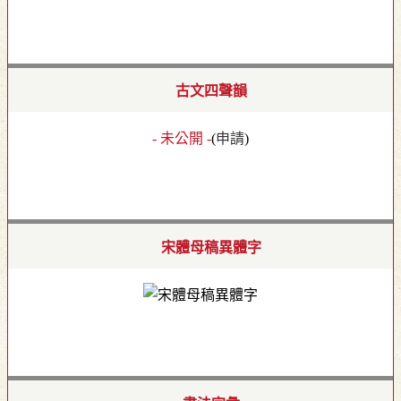
古文四聲韻
- 未公開 -
(
申請
)
宋體母稿異體字