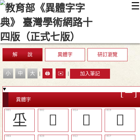
☰
:::
最新消息
常見問題
編輯說明
字典附錄
使用說明
顯示模式
網站導覽
EN
解 說
異體字
研訂瀏覽
小
中
大
|
🖨️
✉️
|
加入筆記
異體字
坕
𤔊
󴚢
󴚥