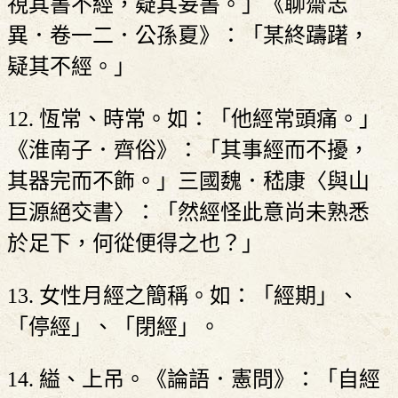
視其書不經，疑其妄書。」《聊齋志
異．卷一二．公孫夏》：「某終躊躇，
疑其不經。」
12. 恆常、時常。如：「他經常頭痛。」
《淮南子．齊俗》：「其事經而不擾，
其器完而不飾。」三國魏．嵇康〈與山
巨源絕交書〉：「然經怪此意尚未熟悉
於足下，何從便得之也？」
13. 女性月經之簡稱。如：「經期」、
「停經」、「閉經」。
14. 縊、上吊。《論語．憲問》：「自經