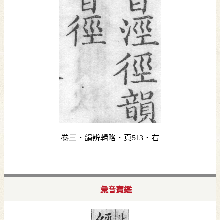
卷三．韻辨輯略．頁513．右
彙音寶鑑