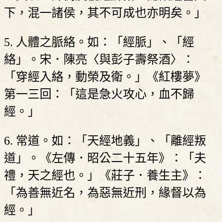
下，混一諸侯，其不可成也亦明矣。」
5. 人體之脈絡。如：「經脈」、「經
絡」。宋．陳亮〈與彭子壽祭酒〉：
「穿經入絡，動榮及衛。」《紅樓夢》
第一三回：「這是急火攻心，血不歸
經。」
6. 常道。如：「天經地義」、「離經叛
道」。《左傳．昭公二十五年》：「夫
禮，天之經也。」《莊子．養生主》：
「為善無近名，為惡無近刑，緣督以為
經。」