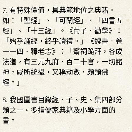
7. 有特殊價值，具典範地位之典籍。
如：「聖經」、「可蘭經」、「四書五
經」、「十三經」。《荀子．勸學》：
「始乎誦經，終乎讀禮。」《魏書．卷
一一四．釋老志》：「齋祠跪拜，各成
法道，有三元九府、百二十官，一切諸
神，咸所統攝，又稱劫數，頗類佛
經。」
8. 我國圖書目錄經、子、史、集四部分
類之一。多指儒家典籍及小學方面的
書。