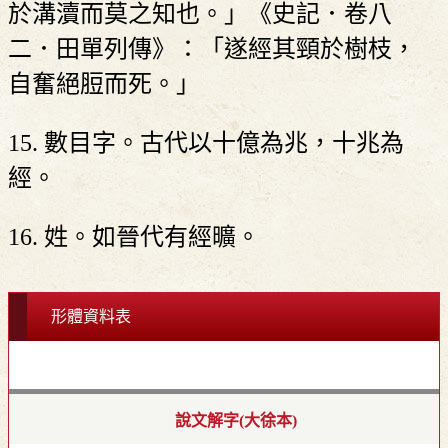
於溝瀆而莫之知也。」《史記．卷八
二．田單列傳》：「遂經其頸於樹枝，
自奮絕脰而死。」
15. 數目字。古代以十億為兆，十兆為
經。
16. 姓。如晉代有經曠。
形體資料表
說文解字(大徐本)