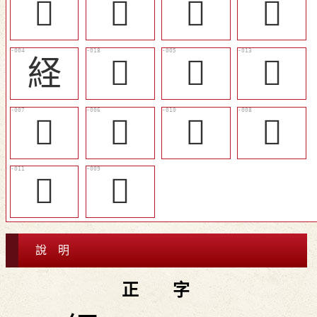
𤔕
󴚦
󴚠
󴚣
経
󴚤
𦀇
󴚡
󴚛
󴚚
󴚞
󴚜
󴚟
󴚝
說 明
正 字