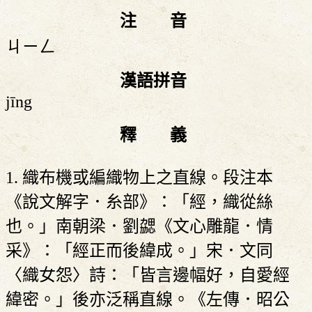
注 音
ㄐㄧㄥ
漢語拼音
jīng
釋 義
1. 織布機或編織物上之直線。段注本
《說文解字．糸部》：「經，織從絲
也。」南朝梁．劉勰《文心雕龍．情
采》：「經正而後緯成。」宋．文同
〈織女怨〉詩：「皆言邊幅好，自愛經
緯密。」後亦泛稱直線。《左傳．昭公