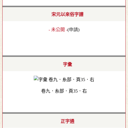
宋元以來俗字譜
- 未公開 -
(
申請
)
字彙
卷九．糸部．頁35．右
正字通