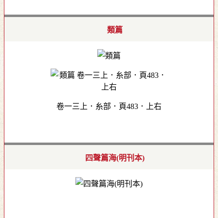
類篇
卷一三上．糸部．頁483．上右
四聲篇海(明刊本)