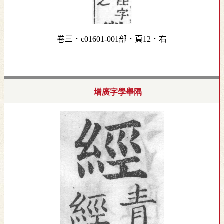
卷三．c01601-001部．頁12．右
增廣字學舉隅