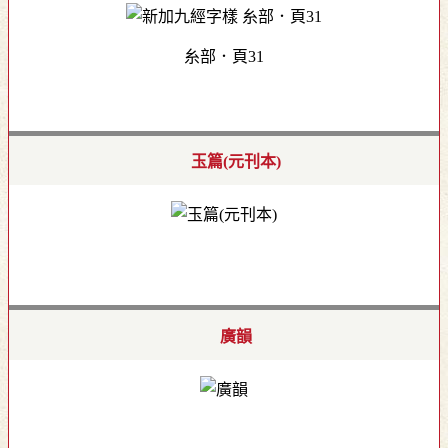
糸部．頁31
玉篇(元刊本)
廣韻