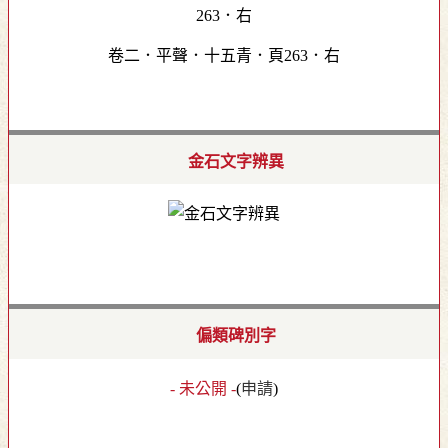
卷二．平聲．十五青．頁263．右
金石文字辨異
偏類碑別字
- 未公開 -
(
申請
)