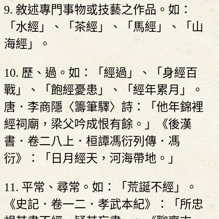
9. 敘述專門事物或技藝之作品。如：
「水經」、「茶經」、「馬經」、「山
海經」。
10. 歷、過。如：「經過」、「身經百
戰」、「飽經憂患」、「經年累月」。
唐．李商隱〈籌筆驛〉詩：「他年錦裡
經祠廟，梁父吟成恨有餘。」《後漢
書．卷二八上．桓譚馮衍列傳．馮
衍》：「日月經天，河海帶地。」
11. 平常、尋常。如：「荒誕不經」。
《史記．卷一二．孝武本紀》：「所忠