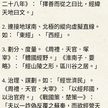
二十八年》：「擇善而從之曰比，經緯
天地曰文。」
2. 連接地球南、北極的縱向虛擬直線。
如：「東經」、「西經」。
3. 劃分、度量。《周禮．天官．塚
宰》：「體國經野。」《淮南子．要
略》：「經山陵之形，區川谷之居。」
4. 治理、謀劃。如：「經世濟民」。
《周禮．天官．大宰》：「以經邦國，
以治官府。」《戰國策．楚策一》：
「夫以一詐偽反覆之蘇秦，而欲經營天