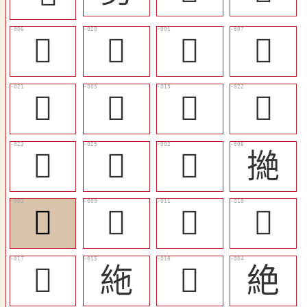
𠤉
󴚁
𢇍
𢇑
󴚂
󴙹
󴚀
󴚃
󴚄
𢱺
󴙷
撧
󴙸
𢴭
󴙻
󴙺
󴙾
絁
󴙿
絶