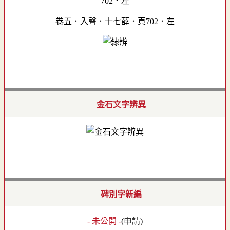
卷五．入聲．十七薛．頁702．左
金石文字辨異
碑別字新編
- 未公開 -
(
申請
)