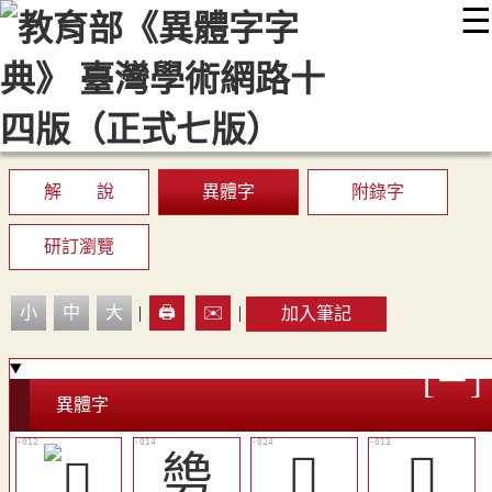
☰
:::
最新消息
常見問題
編輯說明
字典附錄
使用說明
顯示模式
網站導覽
EN
解 說
異體字
附錄字
研訂瀏覽
小
中
大
|
🖨️
✉️
|
加入筆記
異體字
㔃
󴚅
󴙽