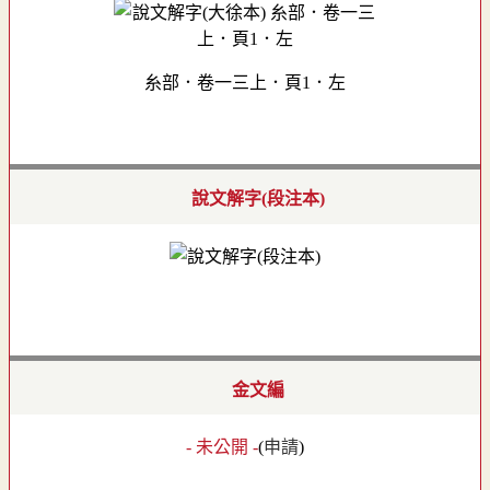
糸部．卷一三上．頁1．左
說文解字(段注本)
金文編
- 未公開 -
(
申請
)