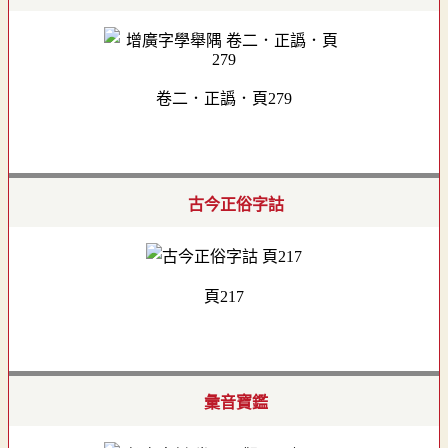
卷二．正譌．頁279
古今正俗字詁
頁217
彙音寶鑑