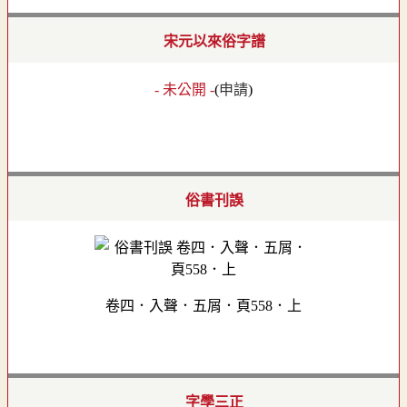
宋元以來俗字譜
- 未公開 -
(
申請
)
俗書刊誤
卷四．入聲．五屑．頁558．上
字學三正