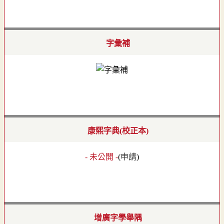
字彙補
康熙字典(校正本)
- 未公開 -
(
申請
)
增廣字學舉隅