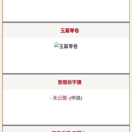
玉篇零卷
敦煌俗字譜
- 未公開 -
(
申請
)