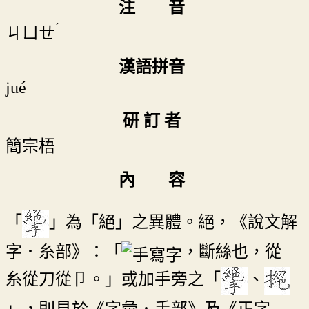
注 音
ˊ
ㄐㄩㄝ
漢語拼音
jué
研 訂 者
簡宗梧
內 容
「
」為「絕」之異體。絕，《說文解
字．糸部》：「
，斷絲也，從
糸從刀從卩。」或加手旁之「
、
」，則見於《字彙．手部》及《正字