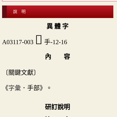
說 明
異 體 字
󴙸
A03117-003
手-12-16
內 容
〔關鍵文獻〕
《
字彙
．手部》。
研訂說明