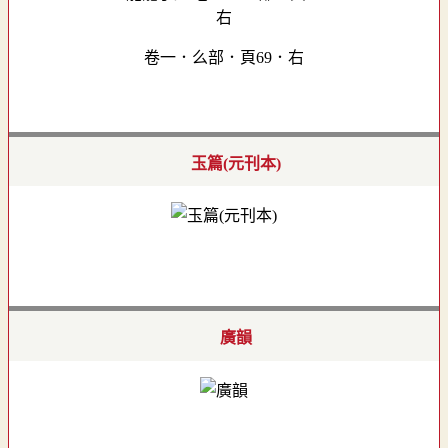
卷一．么部．頁69．右
玉篇(元刊本)
廣韻