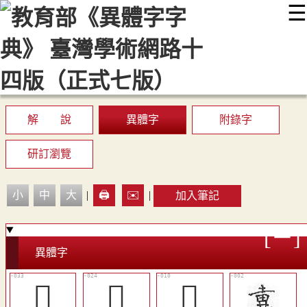
☰
:::
最新消息
常見問題
編輯說明
字典附錄
使用說明
顯示模式
網站導覽
EN
解 說
異體字
附錄字
研訂瀏覽
小
中
大
|
🖨️
✉️
|
加入筆記
異體字
󴗙
󴗑
󴗆