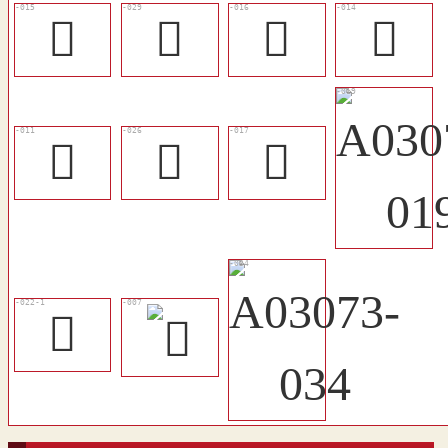
󴗋
󴗖
󴗌
󴗊
󴗇
󴗓
󴗍
𨤚