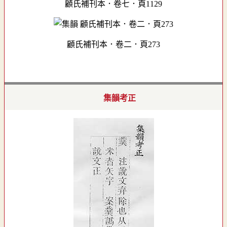
顧氏補刊本．卷七．頁1129
顧氏補刊本．卷二．頁273
集韻考正