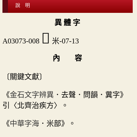
說 明
異 體 字
󴗄
A03073-008
米-07-13
內 容
〔關鍵文獻〕
《
金石文字辨異
．去聲．問韻．糞字》
引〈北齊治疾方〉。
《
中華字海
．米部》。