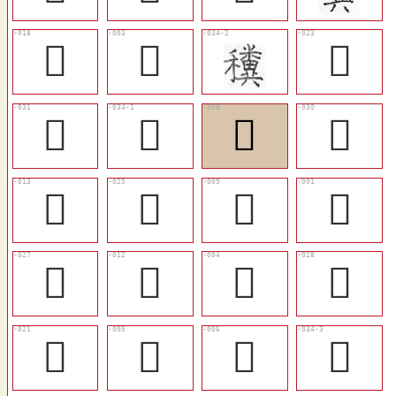
󴗎
𤲲
󴗐
󴗘
󴗚
󴗄
󴗗
󴗉
󴗒
󴗅
𥻔
󴗔
󴗈
𥻎
󴗕
󴗏
𥼇
𥼈
𥻰