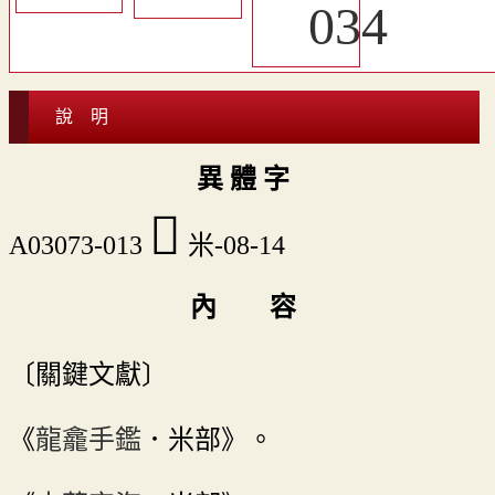
說 明
異 體 字
󴗉
A03073-013
米-08-14
內 容
〔關鍵文獻〕
《
龍龕手鑑
．米部》。