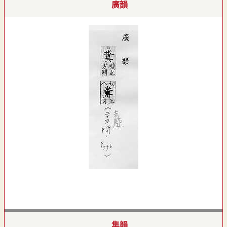
廣韻
集韻