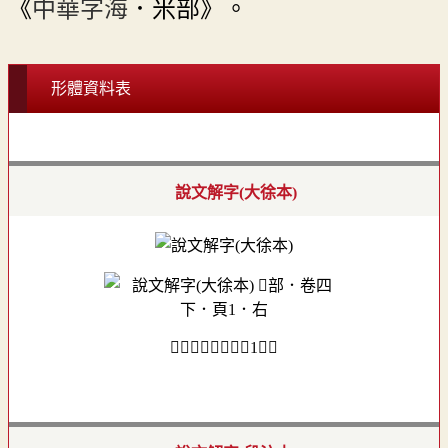
《
中華字海
．米部》。
形體資料表
說文解字(大徐本)
𠦒部．卷四下．頁1．右