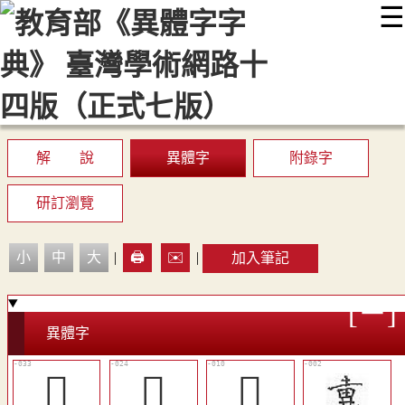
☰
:::
最新消息
常見問題
編輯說明
字典附錄
使用說明
顯示模式
網站導覽
EN
解 說
異體字
附錄字
研訂瀏覽
小
中
大
|
🖨️
✉️
|
加入筆記
異體字
󴗙
󴗑
󴗆