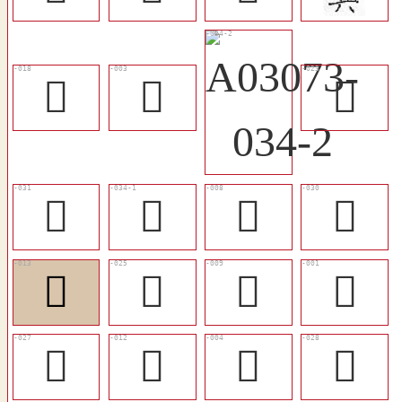
󴗎
𤲲
󴗐
󴗘
󴗚
󴗄
󴗗
󴗉
󴗒
󴗅
𥻔
󴗔
󴗈
𥻎
󴗕