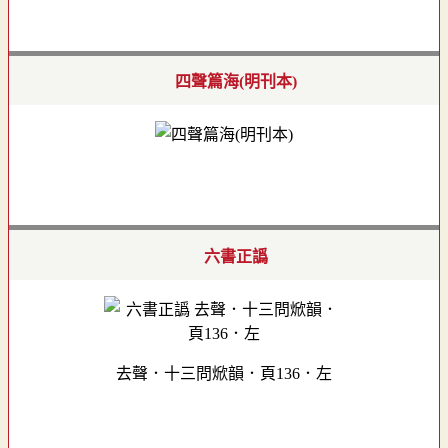
四聲篇海(明刊本)
六書正譌
去聲．十三問焮韻．頁136．左