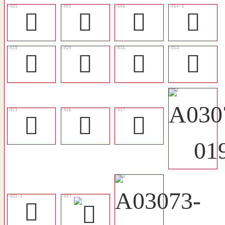
󴗏
𥼇
𥼈
𥻰
󴗋
󴗖
󴗌
󴗊
󴗇
󴗓
󴗍
𨤚