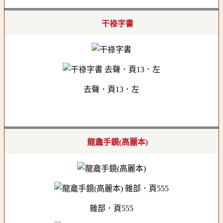
干祿字書
去聲．頁13．左
龍龕手鏡(高麗本)
雜部．頁555