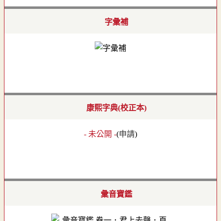
字彙補
康熙字典(校正本)
- 未公開 -
(
申請
)
彙音寶鑑