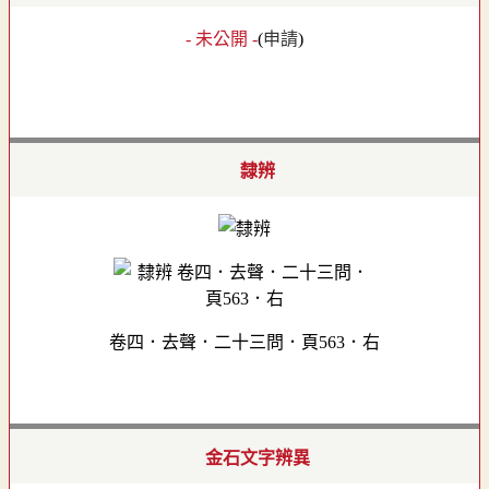
- 未公開 -
(
申請
)
隸辨
卷四．去聲．二十三問．頁563．右
金石文字辨異