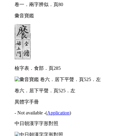
卷一．兩字辨似．頁80
彙音寶鑑
檢字表．食部．頁285
卷六．居下平聲．頁525．左
異體字手冊
- Not available -
(
Application
)
中日朝漢字字形對照