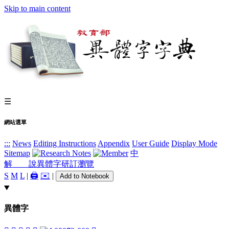
Skip to main content
☰
網站選單
:::
News
Editing Instructions
Appendix
User Guide
Display Mode
Sitemap
中
解 說
異體字
研訂瀏覽
S
M
L
|
🖨️
✉️
|
Add to Notebook
異體字