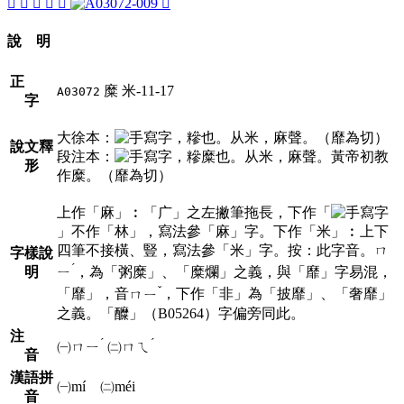
𢌑
䊳
󴗃
𩞇
𩞁
𪎖
說 明
正
糜
米-11-17
A03072
字
大徐本：
，糝也。从米，麻聲。（靡為切）
說文釋
段注本：
，糝糜也。从米，麻聲。黃帝初教
形
作糜。（靡為切）
上作「麻」︰「广」之左撇筆拖長，下作「
」不作「林」，寫法參「麻」字。下作「米」︰上下
四筆不接橫、豎，寫法參「米」字。按：此字音。
ㄇ
字樣說
ˊ
明
ㄧ
，為「粥糜」、「糜爛」之義，與「靡」字易混，
ˇ
「靡」，音
ㄇㄧ
，下作「非」為「披靡」、「奢靡」
之義。「醾」（B05264）字偏旁同此。
注
ˊ
ˊ
㈠
ㄇㄧ
㈡
ㄇㄟ
音
漢語拼
㈠mí ㈡méi
音