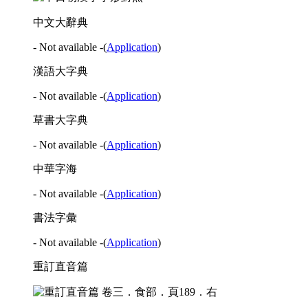
中文大辭典
- Not available -
(
Application
)
漢語大字典
- Not available -
(
Application
)
草書大字典
- Not available -
(
Application
)
中華字海
- Not available -
(
Application
)
書法字彙
- Not available -
(
Application
)
重訂直音篇