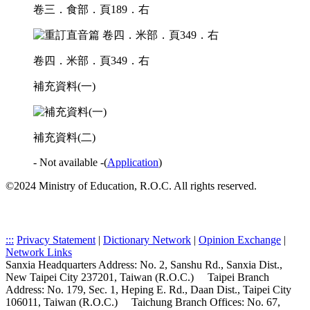
卷三．食部．頁189．右
卷四．米部．頁349．右
補充資料(一)
補充資料(二)
- Not available -
(
Application
)
©2024 Ministry of Education, R.O.C. All rights reserved.
:::
Privacy Statement
|
Dictionary Network
|
Opinion Exchange
|
Network Links
Sanxia Headquarters Address: No. 2, Sanshu Rd., Sanxia Dist.,
New Taipei City 237201, Taiwan (R.O.C.)
Taipei Branch
Address: No. 179, Sec. 1, Heping E. Rd., Daan Dist., Taipei City
106011, Taiwan (R.O.C.)
Taichung Branch Offices: No. 67,