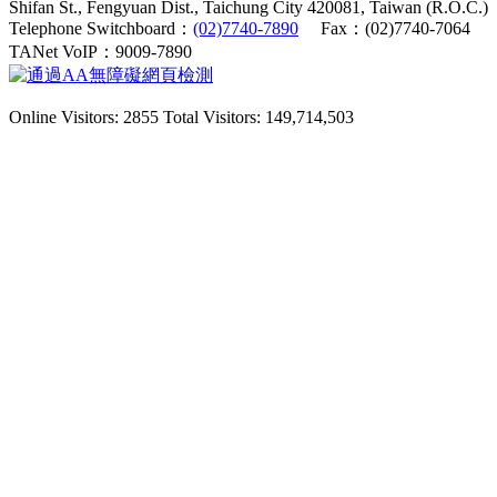
Shifan St., Fengyuan Dist., Taichung City 420081, Taiwan (R.O.C.)
Telephone Switchboard：
(02)7740-7890
Fax：(02)7740-7064
TANet VoIP：9009-7890
Online Visitors: 2855
Total Visitors: 149,714,503