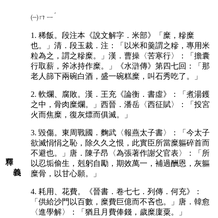
ˊ
㈠
ㄇㄧ
1. 稀飯。段注本《說文解字．米部》「糜，糝糜
也。」清．段玉裁．注：「以米和羹謂之糝，專用米
粒為之，謂之糝糜。」漢．曹操〈苦寒行〉：「擔囊
行取薪，斧冰持作糜。」《水滸傳》第四七回：「那
老人篩下兩碗白酒，盛一碗糕糜，叫石秀吃了。」
2. 軟爛、腐敗。漢．王充《論衡．書虛》：「煮湯鑊
之中，骨肉糜爛。」西晉．潘岳〈西征賦〉：「投宮
火而焦糜，復灰熛而俱滅。」
3. 毀傷。東周戰國．麴武〈報燕太子書〉：「今太子
欲滅悁悁之恥，除久久之恨，此實臣所當糜軀碎首而
不避也。」唐．陳子昂〈為張著作謝父官表〉：「所
釋
以忍垢偷生，剋躬自勵，期效萬一，補過酬恩，灰軀
義
糜骨，以甘心願。」
4. 耗用、花費。《晉書．卷七七．列傳．何充》：
「供給沙門以百數，糜費巨億而不吝也。」唐．韓愈
〈進學解〉：「猶且月費俸錢，歲糜廩粟。」