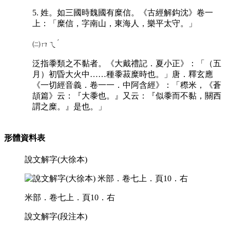
5. 姓。如三國時魏國有糜信。《古經解鈎沈》卷一
上：「糜信，字南山，東海人，樂平太守。」
ˊ
㈡
ㄇㄟ
泛指黍類之不黏者。《大戴禮記．夏小正》：「（五
月）初昏大火中……種黍菽糜時也。」唐．釋玄應
《一切經音義．卷一一．中阿含經》：「穄米，《蒼
頡篇》云：『大黍也。』又云：『似黍而不黏，關西
謂之糜。』是也。」
形體資料表
說文解字(大徐本)
米部．卷七上．頁10．右
說文解字(段注本)