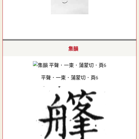
集韻
平聲．一東．蒲蒙切．頁6