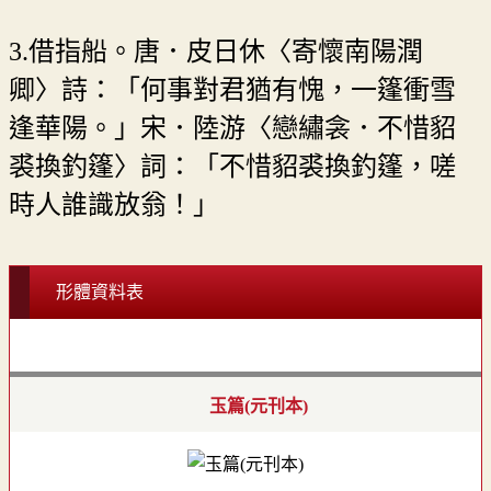
3.借指船。唐．皮日休〈寄懷南陽潤
卿〉詩：「何事對君猶有愧，一篷衝雪
逢華陽。」宋．陸游〈戀繡衾．不惜貂
裘換釣篷〉詞：「不惜貂裘換釣篷，嗟
時人誰識放翁！」
形體資料表
玉篇(元刊本)