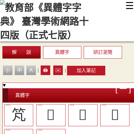
☰
:::
最新消息
常見問題
編輯說明
字典附錄
使用說明
顯示模式
網站導覽
EN
解 說
異體字
研訂瀏覽
小
中
大
|
🖨️
✉️
|
加入筆記
異體字
竼
𥭗
󴔠
𥴣