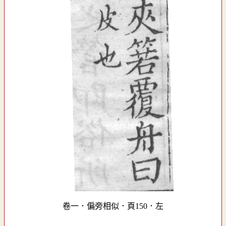
卷一．偏旁相似．頁150．左