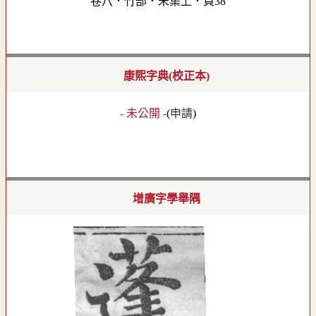
卷八．竹部．未集上．頁38
康熙字典(校正本)
- 未公開 -
(
申請
)
增廣字學舉隅