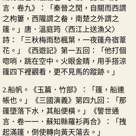
言．卷九》：「秦晉之閒，自關而西謂
之枸簍，西隴謂之畚，南楚之外謂之
篷。」唐．溫庭筠〈西江上送漁父〉
詩：「三秋梅雨愁楓葉，一夜篷舟宿葦
花。」《西遊記》第一五回：「他打個
唿哨，跳在空中。火眼金睛，用手搭涼
篷四下裡觀看，更不見馬的蹤跡。」
2.船帆。《玉篇．竹部》：「篷，船連
帳也。」《三國演義》第四九回：「那
篷墮落下水，其船便橫。」《警世通
言．卷一一．蘇知縣羅衫再合》：「拽
起滿篷，倒使轉向黃天蕩去。」