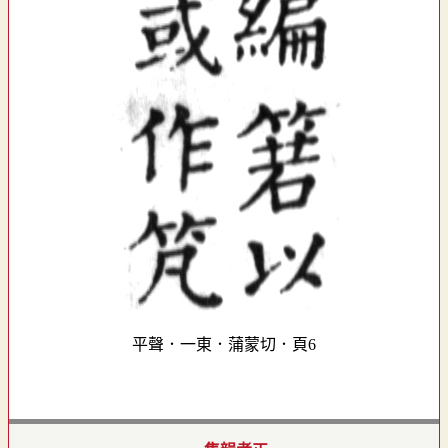
平聲．一東．蒲蒙切．頁6