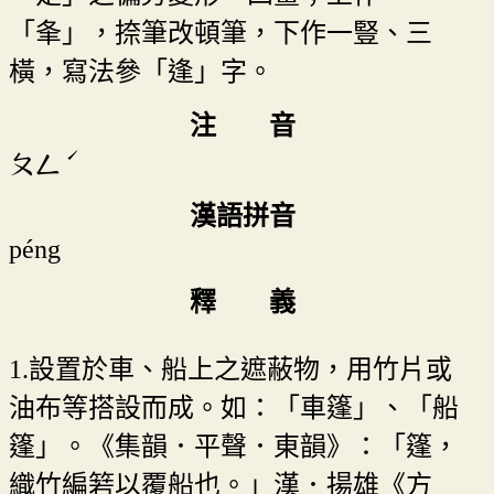
「夆」，捺筆改頓筆，下作一豎、三
橫，寫法參「逢」字。
注 音
ˊ
ㄆㄥ
漢語拼音
péng
釋 義
1.設置於車、船上之遮蔽物，用竹片或
油布等搭設而成。如：「車篷」、「船
篷」。《集韻．平聲．東韻》：「篷，
織竹編箬以覆船也。」漢．揚雄《方