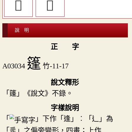
𦪪
𨎳
說 明
正 字
篷
A03034
竹-11-17
說文釋形
「篷」《說文》不錄。
字樣說明
「
」下作「逢」︰「辶」為
「辵」之偏旁變形，四畫；上作