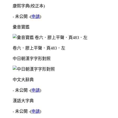
康熙字典(校正本)
- 未公開 -
(
申請
)
彙音寶鑑
卷六．膠上平聲．頁483．左
中日朝漢字字形對照
中文大辭典
- 未公開 -
(
申請
)
漢語大字典
- 未公開 -
(
申請
)