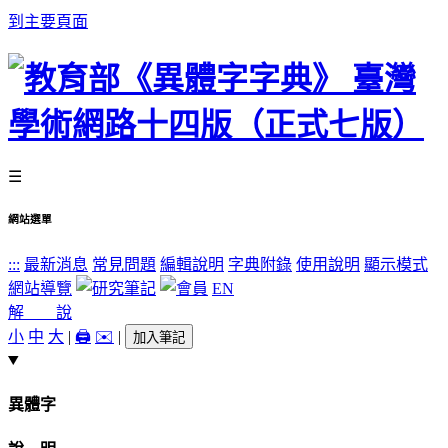
到主要頁面
☰
網站選單
:::
最新消息
常見問題
編輯說明
字典附錄
使用說明
顯示模式
網站導覽
EN
解 說
小
中
大
|
🖨️
✉️
|
加入筆記
異體字