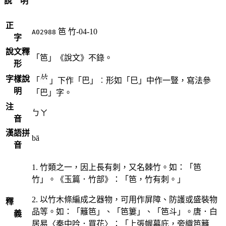
說 明
正
笆
竹-04-10
A02988
字
說文釋
「笆」《說文》不錄。
形
字樣說
「
」下作「巴」︰形如「巳」中作一豎，寫法參
明
「巴」字。
注
ㄅㄚ
音
漢語拼
bā
音
1. 竹類之一，因上長有刺，又名棘竹。如：「笆
竹」。《玉篇．竹部》：「笆，竹有刺。」
2. 以竹木條編成之器物，可用作屏障、防護或盛裝物
釋
品等。如：「籬笆」、「笆簍」、「笆斗」。唐．白
義
居易〈秦中吟．買花〉：「上張幄幕庇，旁織笆籬