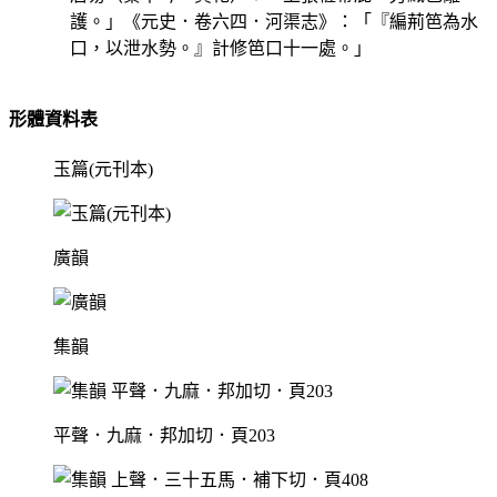
護。」《元史．卷六四．河渠志》：「『編荊笆為水
口，以泄水勢。』計修笆口十一處。」
形體資料表
玉篇(元刊本)
廣韻
集韻
平聲．九麻．邦加切．頁203