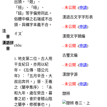
出頭。「妞」、
「扭」、「紐」、
- 未公開 -
(
申請
)
「鈕」等字偏旁同此。
漢語古文字字形表
俗體中橫之右端或不出
頭，與構字本義不合。
- 未公開 -
(
申請
)
注
ˇ
ㄔㄡ
漢簡文字類編
音
漢語拼
chǒu
- 未公開 -
(
申請
)
音
古璽文編
1. 地支第二位。古人用
干支紀日，亦用以紀
- 未公開 -
(
申請
)
年。《左傳．隱公元
漢隸字源
年》：「五月辛丑，大
叔出奔共。」晉．王羲
- 未公開 -
(
申請
)
之〈蘭亭集序〉：「永
和九年，歲在癸丑，暮
隸辨
春之初，會於會稽山陰
之蘭亭，修禊事也。」