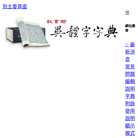
到主要頁面
☰
網站選
單
:::
最
新消
息
常見
問題
編輯
說明
字典
附錄
使用
說明
顯示
模式