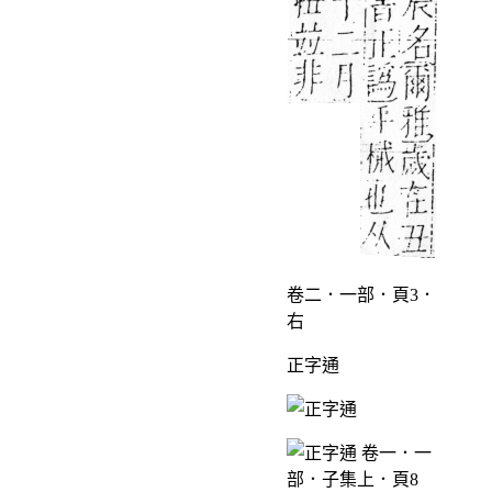
卷二．一部．頁3．
右
正字通