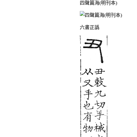
四聲篇海(明刊本)
六書正譌