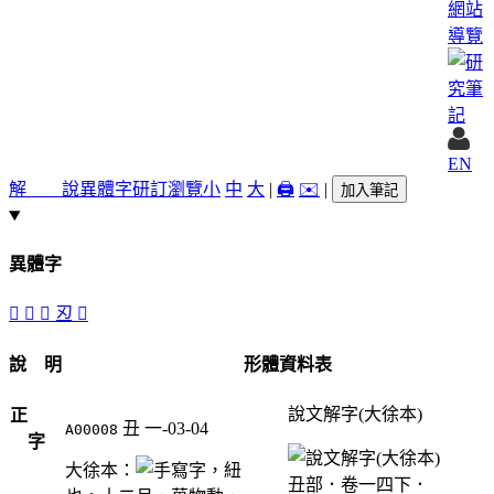
網站
導覽
EN
解 說
異體字
研訂瀏覽
小
中
大
|
🖨️
✉️
|
加入筆記
異體字
󰀉
󰀈
󰀇
丒
𠃠
說 明
形體資料表
說文解字(大徐本)
正
丑
一-03-04
A00008
字
大徐本：
，紐