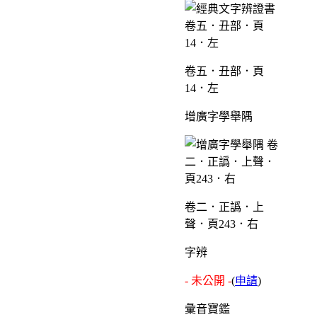
卷五．丑部．頁
14．左
增廣字學舉隅
卷二．正譌．上
聲．頁243．右
字辨
- 未公開 -
(
申請
)
彙音寶鑑