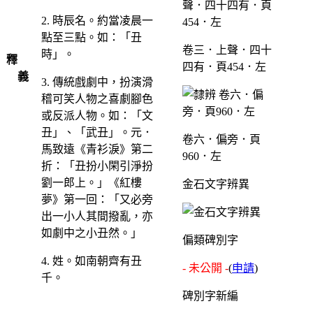
2. 時辰名。約當凌晨一
點至三點。如：「丑
卷三．上聲．四十
時」。
釋
四有．頁454．左
義
3. 傳統戲劇中，扮演滑
稽可笑人物之喜劇腳色
或反派人物。如：「文
丑」、「武丑」。元．
卷六．偏旁．頁
馬致遠《青衫淚》第二
960．左
折：「丑扮小閑引淨扮
劉一郎上。」《紅樓
金石文字辨異
夢》第一回：「又必旁
出一小人其間撥亂，亦
如劇中之小丑然。」
偏類碑別字
4. 姓。如南朝齊有丑
- 未公開 -
(
申請
)
千。
碑別字新編