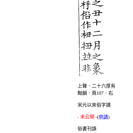
上聲．二十六厚有
黝韻．頁107．右
宋元以來俗字譜
- 未公開 -
(
申請
)
俗書刊誤