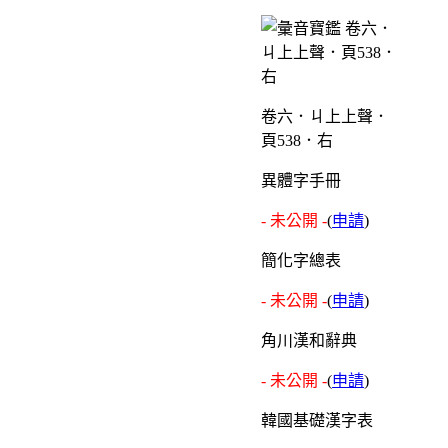
卷六．ㄐ上上聲．
頁538．右
異體字手冊
- 未公開 -
(
申請
)
簡化字總表
- 未公開 -
(
申請
)
角川漢和辭典
- 未公開 -
(
申請
)
韓國基礎漢字表