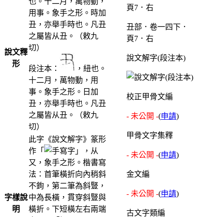
也。十二月，萬物動，
用事。象手之形。時加
丑，亦舉手時也。凡丑
丑部．卷一四下．
之屬皆从丑。（敕九
頁7．右
切）
說文釋
說文解字(段注本)
形
段注本：
，紐也。
十二月，萬物動，用
事。象手之形。日加
校正甲骨文編
丑，亦舉手時也。凡丑
之屬皆从丑。（敕九
- 未公開 -
(
申請
)
切）
甲骨文字集釋
此字《說文解字》篆形
作「
」，从
- 未公開 -
(
申請
)
又，象手之形。楷書寫
法：首筆橫折向內稍斜
金文編
不鉤，第二筆為斜豎，
- 未公開 -
(
申請
)
字樣說
中為長橫，貫穿斜豎與
明
橫折。下短橫左右兩端
古文字類編