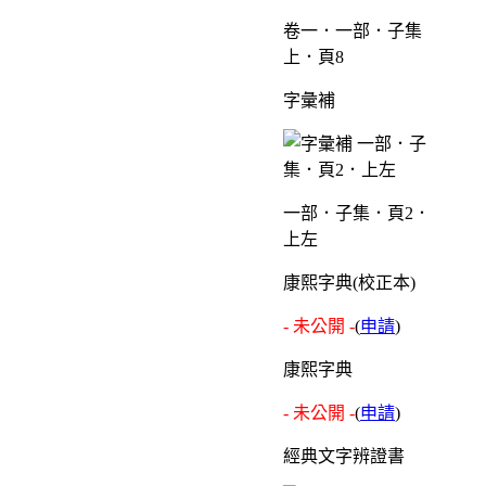
卷一．一部．子集
上．頁8
字彙補
一部．子集．頁2．
上左
康熙字典(校正本)
- 未公開 -
(
申請
)
康熙字典
- 未公開 -
(
申請
)
經典文字辨證書