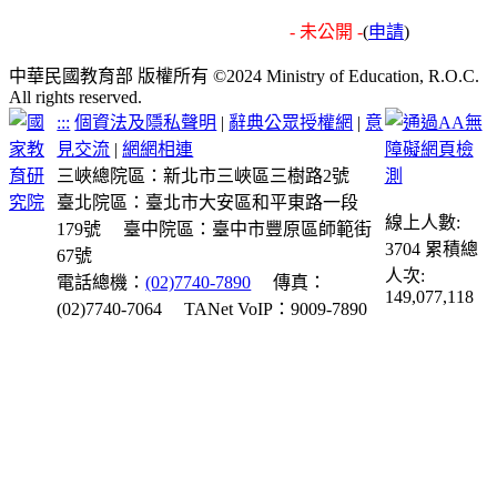
- 未公開 -
(
申請
)
中華民國教育部 版權所有 ©2024 Ministry of Education, R.O.C.
All rights reserved.
:::
個資法及隱私聲明
|
辭典公眾授權網
|
意
見交流
|
網網相連
三峽總院區：新北市三峽區三樹路2號
臺北院區：臺北市大安區和平東路一段
線上人數:
179號
臺中院區：臺中市豐原區師範街
3704
累積總
67號
人次:
電話總機：
(02)7740-7890
傳真：
149,077,118
(02)7740-7064
TANet VoIP：9009-7890