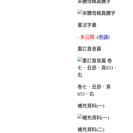
宋體母稿異體字
書法字彙
- 未公開 -
(
申請
)
重訂直音篇
卷七．丑部．頁
653．右
補充資料(一)
補充資料(二)