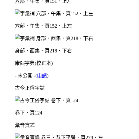
穴部．午集．頁151．上左
穴部．午集．頁152．上左
身部．酉集．頁218．下右
康熙字典(校正本)
- 未公開 -
(
申請
)
古今正俗字詁
卷下．頁124
彙音寶鑑