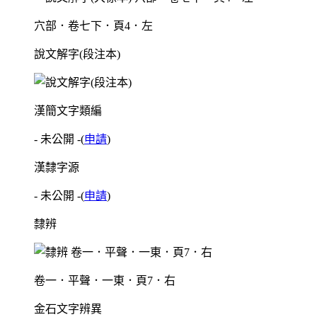
穴部．卷七下．頁4．左
說文解字(段注本)
漢簡文字類編
- 未公開 -
(
申請
)
漢隸字源
- 未公開 -
(
申請
)
隸辨
卷一．平聲．一東．頁7．右
金石文字辨異