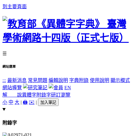
到主要頁面
☰
網站選單
:::
最新消息
常見問題
編輯說明
字典附錄
使用說明
顯示模式
網站導覽
EN
解 說
異體字
附錄字
研訂瀏覽
小
中
大
|
🖨️
✉️
|
加入筆記
附錄字