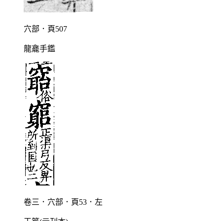
穴部．頁507
龍龕手鑑
卷三．穴部．頁53．左