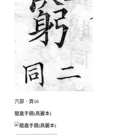
穴部．頁16
龍龕手鏡(高麗本)