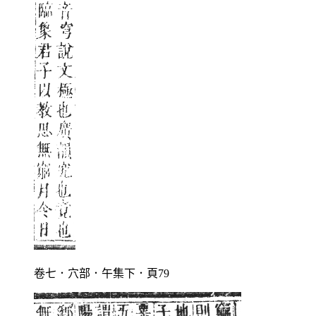
卷七．穴部．午集下．頁79