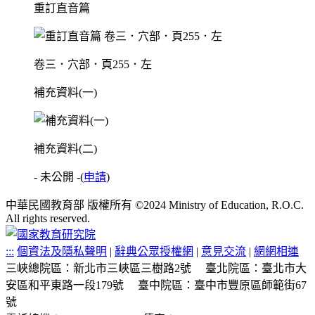
重訂直音篇
卷三．穴部．頁255．左
補充資料(一)
補充資料(二)
- 未公開 -
(
申請
)
中華民國教育部 版權所有 ©2024 Ministry of Education, R.O.C.
All rights reserved.
:::
個資法及隱私聲明
|
辭典公眾授權網
|
意見交流
|
網網相連
三峽總院區：新北市三峽區三樹路2號
臺北院區：臺北市大
安區和平東路一段179號
臺中院區：臺中市豐原區師範街67
號