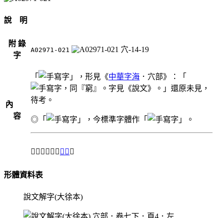
說 明
附 錄
穴-14-19
A02971-021
字
「
」，形見《
中華字海
．穴部》：「
，同『窮』。字見《說文》。」還原未見，
待考。
內
容
◎「
」，今標準字體作「
」。
＃「𥨪」另兼
正字
。
形體資料表
說文解字(大徐本)