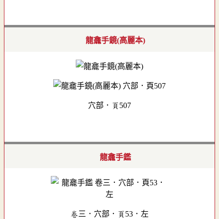
龍龕手鏡(高麗本)
穴部．頁507
龍龕手鑑
卷三．穴部．頁53．左