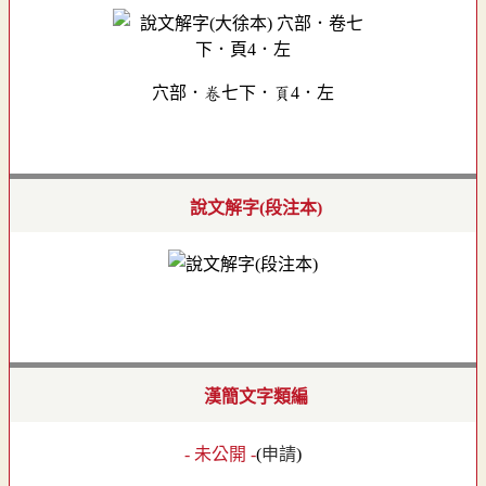
穴部．卷七下．頁4．左
說文解字(段注本)
漢簡文字類編
- 未公開 -
(
申請
)