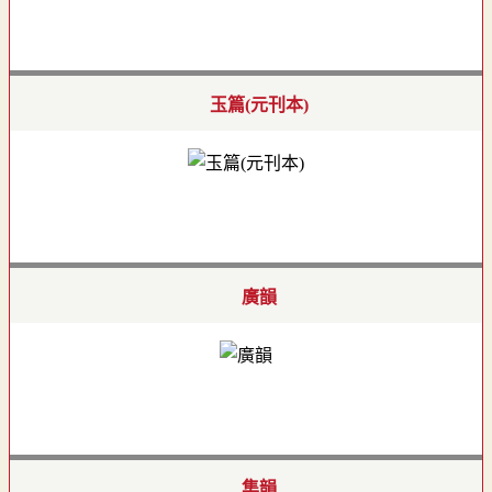
玉篇(元刊本)
廣韻
集韻