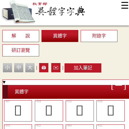
☰
:::
最新消息
常見問題
編輯說明
字典附錄
使用說明
顯示模式
網站導覽
EN
解 說
異體字
附錄字
研訂瀏覽
小
中
大
|
🖨️
✉️
|
加入筆記
異體字
󴎶
󴏁
󴎼
󴎹