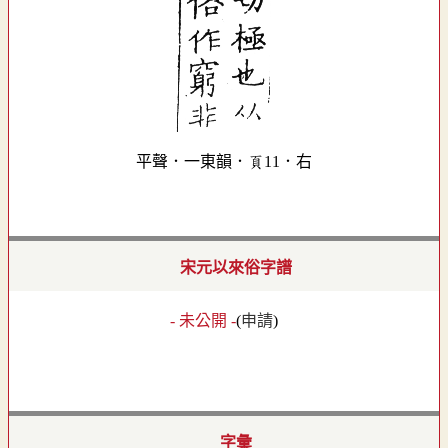
平聲．一東韻．頁11．右
宋元以來俗字譜
- 未公開 -
(
申請
)
字彙