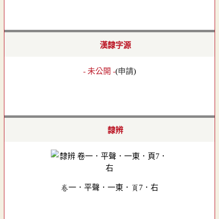
漢隸字源
- 未公開 -
(
申請
)
隸辨
卷一．平聲．一東．頁7．右