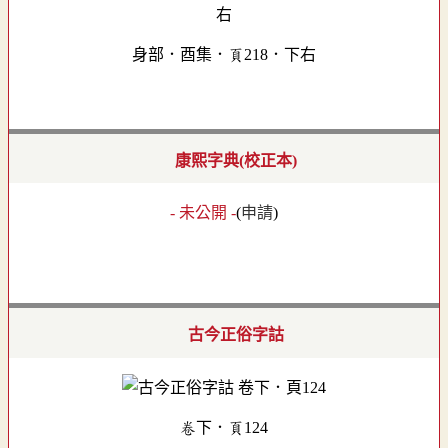
身部．酉集．頁218．下右
康熙字典(校正本)
- 未公開 -
(
申請
)
古今正俗字詁
卷下．頁124