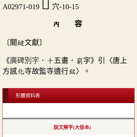
󴏂
A02971-019
穴-10-15
內 容
〔關鍵文獻〕
《
廣碑別字
．十五畫．窮字》引〈唐上
方感化寺故監寺遺行銘〉。
形體資料表
說文解字(大徐本)