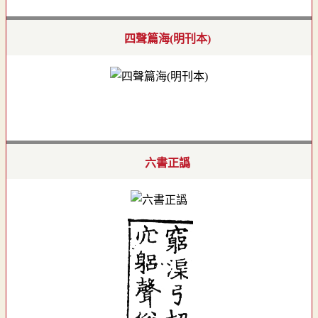
四聲篇海(明刊本)
六書正譌