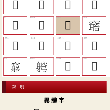
󴎾
󴎻
󴎳
󴎺
󴏀
󴎸
󴏂
𥧺
󴎿
󴎷
󴎵
󴎴
竆
䠻
𨉺
󴎽
說 明
異 體 字